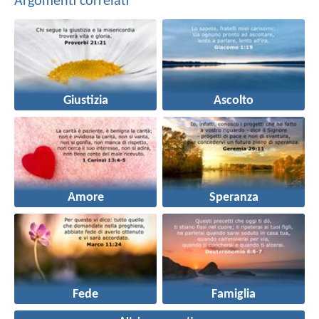
Argomenti correlati
Giustizia
Ascolto
Amore
Speranza
Fede
Famiglia