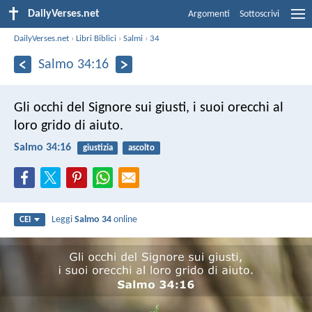
DailyVerses.net
Argomenti
Sottoscrivi
DailyVerses.net
›
Libri Biblici
›
Salmi
›
34
Salmo 34:16
Gli occhi del Signore sui giusti,
i suoi orecchi al
loro grido di aiuto.
Salmo 34:16
giustizia
ascolto
Leggi
Salmo 34
online
CEI