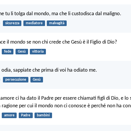
e tu li tolga dal mondo, ma che li custodisca dal maligno.
5
sicurezza
mediatore
malvagità
nce il mondo se non chi crede che Gesù è il Figlio di Dio?
fede
Gesù
vittoria
i odia, sappiate che prima di voi ha odiato me.
8
persecuzione
Gesù
more ci ha dato il Padre per essere chiamati figli di Dio, e lo
 ragione per cui il mondo non ci conosce è perché non ha cono
amore
Padre
bambini