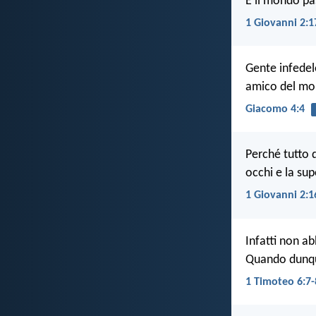
E il mondo pa
1 Giovanni 2:1
Gente infedel
amico del mon
Giacomo 4:4
Perché tutto 
occhi e la su
1 Giovanni 2:1
Infatti non a
Quando dunque
1 Timoteo 6:7-