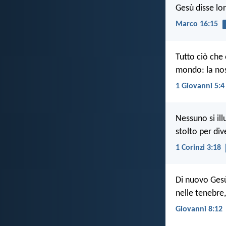
Gesù disse lo
Marco 16:15
Tutto ciò che 
mondo: la nos
1 Giovanni 5:4
Nessuno si ill
stolto per di
1 Corinzi 3:18
Di nuovo Gesù
nelle tenebre,
Giovanni 8:12