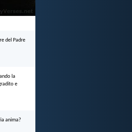
re del Padre
ando la
gradito e
ria anima?