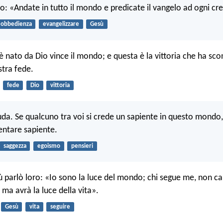
ro: «Andate in tutto il mondo e predicate il vangelo ad ogni cr
obbedienza
evangelizzare
Gesù
è nato da Dio vince il mondo; e questa è la vittoria che ha sconf
tra fede.
fede
Dio
vittoria
uda. Se qualcuno tra voi si crede un sapiente in questo mondo, 
ventare sapiente.
saggezza
egoismo
pensieri
 parlò loro: «Io sono la luce del mondo; chi segue me, non 
 ma avrà la luce della vita».
Gesù
vita
seguire