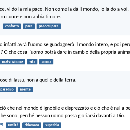
ace, vi do la mia pace. Non come la dà il mondo, io la do a voi.
stro cuore e non abbia timore.
7
conforto
pace
preoccupare
o infatti avrà l'uomo se guadagnerà il mondo intero, e poi per
? O che cosa l'uomo potrà dare in cambio della propria anim
materialismo
vita
anima
ose di lassù, non a quelle della terra.
paradiso
mente
ciò che nel mondo è ignobile e disprezzato e ciò che è nulla pe
 che sono, perché nessun uomo possa gloriarsi davanti a Dio.
29
umiltà
chiamata
superbia