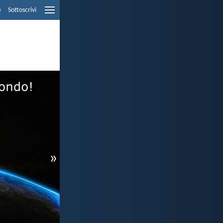
e
Sottoscrivi
»