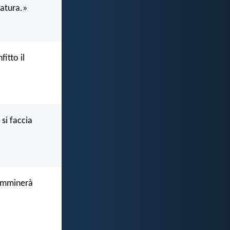
eatura.»
itto il
si faccia
camminerà