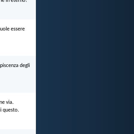
ne in eterno!
uole essere
piscenza degli
ne via.
i questo.