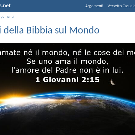
s.net
Argomenti
Versetto Casual
rgomenti
i della Bibbia sul Mondo