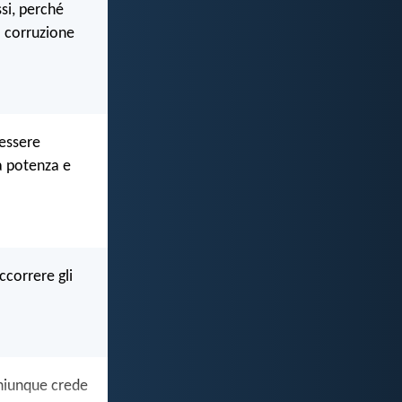
si, perché
a corruzione
 essere
a potenza e
ccorrere gli
chiunque crede