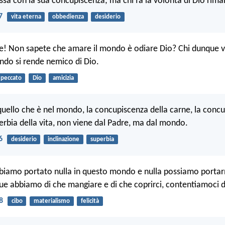
ssa con la sua concupiscenza; ma chi fa la volontà di Dio rima
7
vita eterna
obbedienza
desiderio
e! Non sapete che amare il mondo è odiare Dio? Chi dunque v
do si rende nemico di Dio.
peccato
Dio
amicizia
quello che è nel mondo, la concupiscenza della carne, la concu
perbia della vita, non viene dal Padre, ma dal mondo.
6
desiderio
inclinazione
superbia
bbiamo portato nulla in questo mondo e nulla possiamo portar
 abbiamo di che mangiare e di che coprirci, contentiamoci d
8
cibo
materialismo
felicità