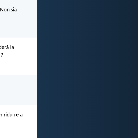
 Non sia
derà la
a?
r ridurre a