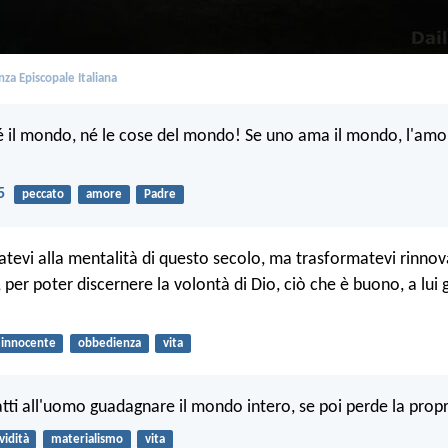
za Episcopale Italiana
il mondo, né le cose del mondo! Se uno ama il mondo, l'amo
5
peccato
amore
Padre
evi alla mentalità di questo secolo, ma trasformatevi rinnov
per poter discernere la volontà di Dio, ciò che è buono, a lui 
innocente
obbedienza
vita
atti all'uomo guadagnare il mondo intero, se poi perde la prop
vidità
materialismo
vita