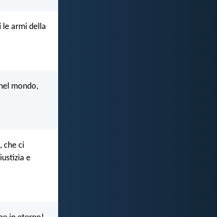
 le armi della
 nel mondo,
, che ci
ustizia e