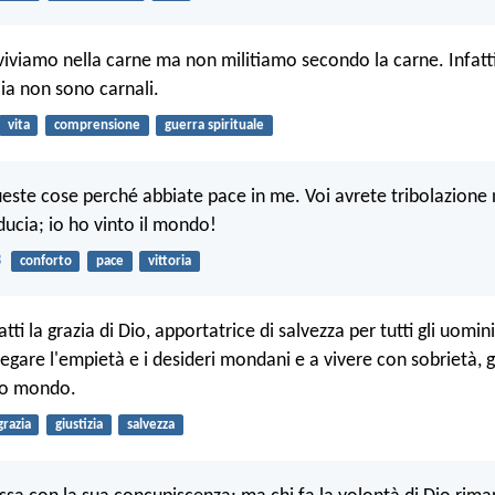
 viviamo nella carne ma non militiamo secondo la carne. Infatti
lia non sono carnali.
vita
comprensione
guerra spirituale
ueste cose perché abbiate pace in me. Voi avrete tribolazione
ducia; io ho vinto il mondo!
3
conforto
pace
vittoria
tti la grazia di Dio, apportatrice di salvezza per tutti gli uomini
egare l'empietà e i desideri mondani e a vivere con sobrietà, gi
to mondo.
grazia
giustizia
salvezza