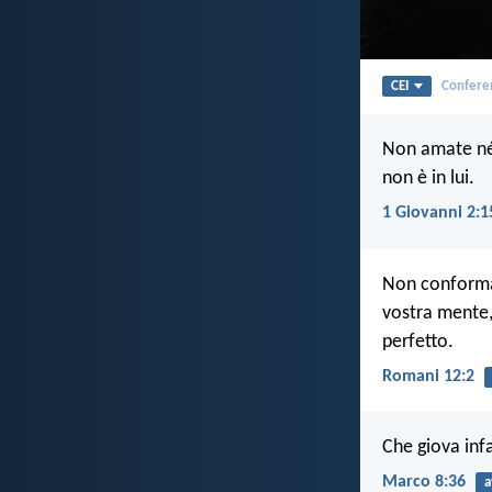
CEI
Conferen
Non amate né 
non è in lui.
1 Giovanni 2:1
Non conformat
vostra mente, 
perfetto.
Romani 12:2
Che giova inf
Marco 8:36
a