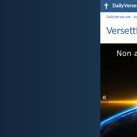
DailyVerse
DailyVerses.net
›
A
Versett
«