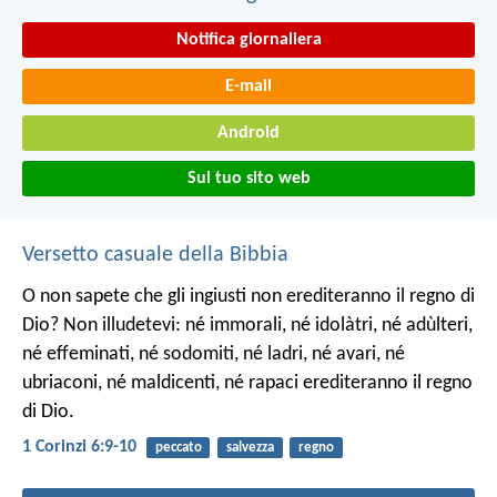
Notifica giornaliera
E-mail
Android
Sul tuo sito web
Versetto casuale della Bibbia
O non sapete che gli ingiusti non erediteranno il regno di
Dio? Non illudetevi: né immorali, né idolàtri, né adùlteri,
né effeminati, né sodomiti, né ladri, né avari, né
ubriaconi, né maldicenti, né rapaci erediteranno il regno
di Dio.
1 Corinzi 6:9-10
peccato
salvezza
regno