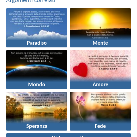
Argomenti correlati
Paradiso
Mente
Mondo
Amore
Speranza
Fede