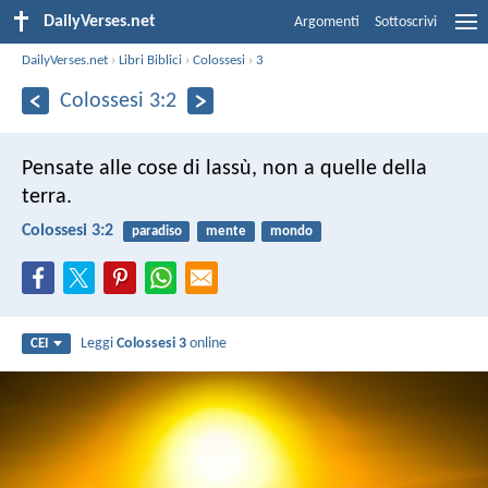
DailyVerses.net
Argomenti
Sottoscrivi
DailyVerses.net
›
Libri Biblici
›
Colossesi
›
3
Colossesi 3:2
Pensate alle cose di lassù, non a quelle della
terra.
Colossesi 3:2
paradiso
mente
mondo
Leggi
Colossesi 3
online
CEI