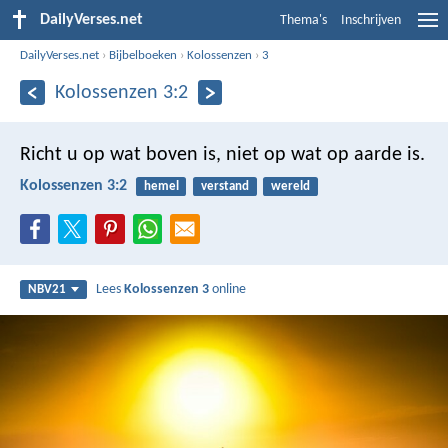
DailyVerses.net
Thema's
Inschrijven
DailyVerses.net
›
Bijbelboeken
›
Kolossenzen
›
3
Kolossenzen 3:2
Richt u op wat boven is, niet op wat op aarde is.
Kolossenzen 3:2
hemel
verstand
wereld
Lees
Kolossenzen 3
online
NBV21