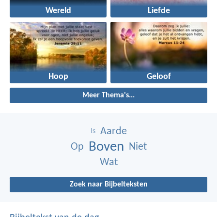
Wereld
Liefde
Hoop
Geloof
Meer Thema's...
Aarde
Is
Boven
Op
Niet
Wat
Zoek naar Bijbelteksten