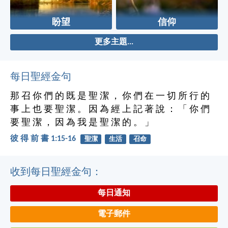
盼望
信仰
更多主題...
每日聖經金句
那 召 你 們 的 既 是 聖 潔 ， 你 們 在 一 切 所 行 的
事 上 也 要 聖 潔 。 因 為 經 上 記 著 說 ： 「 你 們
要 聖 潔 ， 因 為 我 是 聖 潔 的 。 」
彼 得 前 書 1:15-16
聖潔
生活
召命
收到每日聖經金句：
每日通知
電子郵件