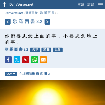
DailyVerses.net
主題
訂閱
DailyVerses.net
›
聖經書卷
›
歌 羅 西 書
›
3
歌 羅 西 書 3:2
你 們 要 思 念 上 面 的 事 ， 不 要 思 念 地 上
的 事 。
歌 羅 西 書 3:2
天堂
頭腦
世界
在線閱讀
歌 羅 西 書 3
CUV