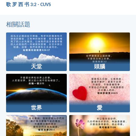
歌 罗 西 书 3:2 - CUVS
相關話題
天堂
頭腦
世界
愛