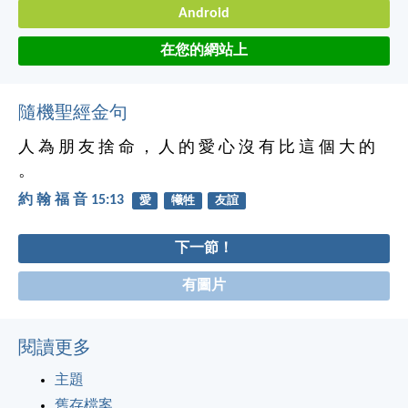
Android
在您的網站上
隨機聖經金句
人 為 朋 友 捨 命 ， 人 的 愛 心 沒 有 比 這 個 大 的
。
約 翰 福 音 15:13
愛
犧牲
友誼
下一節！
有圖片
閱讀更多
主題
舊存檔案