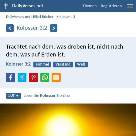
DailyVerses.net
Themen
Registrieren
DailyVerses.net
›
Bibel Bücher
›
Kolosser
›
3
Kolosser 3:2
Trachtet nach dem, was droben ist, nicht nach
dem, was auf Erden ist.
Kolosser 3:2
Himmel
Verstand
Welt
Lesen Sie
Kolosser 3
online
LUT