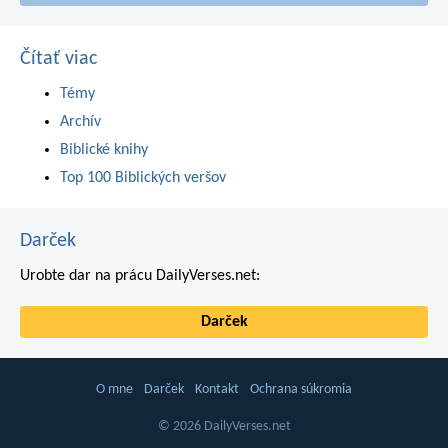
Čítať viac
Témy
Archív
Biblické knihy
Top 100 Biblických veršov
Darček
Urobte dar na prácu DailyVerses.net:
Darček
O mne
Darček
Kontakt
Ochrana súkromia
© 2026 DailyVerses.net