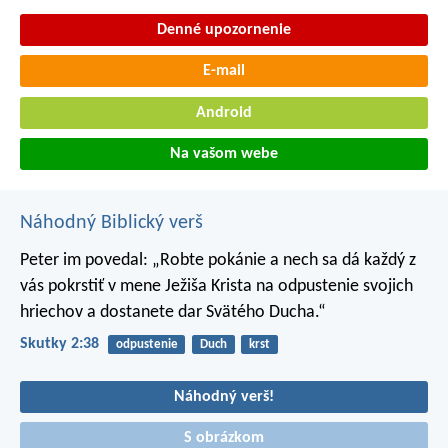
Denné upozornenie
E-mail
Android
Na vašom webe
Náhodný Biblický verš
Peter im povedal: „Robte pokánie a nech sa dá každý z
vás pokrstiť v mene Ježiša Krista na odpustenie svojich
hriechov a dostanete dar Svätého Ducha.“
Skutky 2:38
odpustenie
Duch
krst
Náhodný verš!
S obrázkom