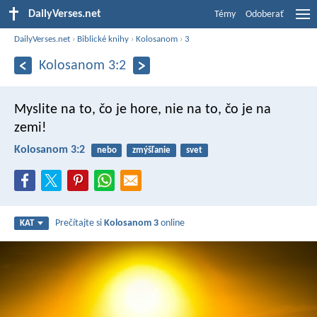
DailyVerses.net
Témy
Odoberať
DailyVerses.net
›
Biblické knihy
›
Kolosanom
›
3
Kolosanom 3:2
Myslite na to, čo je hore, nie na to, čo je na
zemi!
Kolosanom 3:2
nebo
zmýšľanie
svet
Prečítajte si
Kolosanom 3
online
KAT