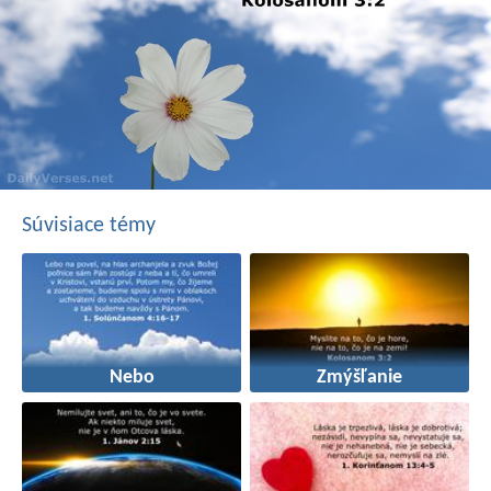
Súvisiace témy
Nebo
Zmýšľanie