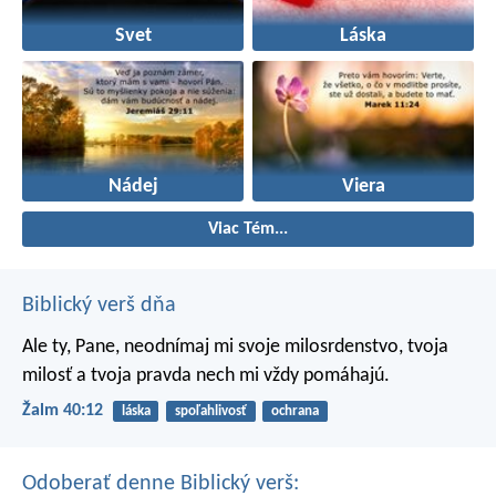
Svet
Láska
Nádej
Viera
Viac Tém...
Biblický verš dňa
Ale ty, Pane, neodnímaj mi svoje milosrdenstvo,
tvoja
milosť a tvoja pravda nech mi vždy pomáhajú.
Žalm 40:12
láska
spoľahlivosť
ochrana
Odoberať denne Biblický verš: