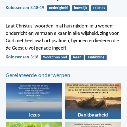
Kolossenzen 3:18-19
nederigheid
huwelijk
relaties
Laat Christus’ woorden in al hun rijkdom in u wonen;
onderricht en vermaan elkaar in alle wijsheid, zing voor
God met heel uw hart psalmen, hymnen en liederen die
de Geest u vol genade ingeeft.
Kolossenzen 3:16
Woord van God
leren
aanbidding
Gerelateerde onderwerpen
Jezus
Dankbaarheid