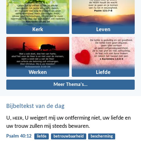
Kerk
Leven
Werken
Liefde
Meer Thema's...
Bijbeltekst van de dag
U,
,
U weigert mij uw ontferming niet,
uw liefde en
HEER
uw trouw
zullen mij steeds bewaren.
Psalm 40:12
liefde
betrouwbaarheid
bescherming