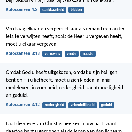
Blijf bidden en blijf daarbij waakzaam en dankbaar.
Kolossenzen 4:2
dankbaarheid
bidden
Verdraag elkaar en vergeef elkaar als iemand een ander
iets te verwijten heeft; zoals de Heer u vergeven heeft,
moet u elkaar vergeven.
Kolossenzen 3:13
vergeving
vrede
naaste
Omdat God u heeft uitgekozen, omdat u zijn heiligen
bent en Hij u liefheeft, moet u zich kleden in innig
medeleven, in goedheid, nederigheid, zachtmoedigheid
en geduld.
Kolossenzen 3:12
nederigheid
vriendelijkheid
geduld
Laat de vrede van Christus heersen in uw hart, want
daartoe bent u geroepen als de leden van één lichaam.