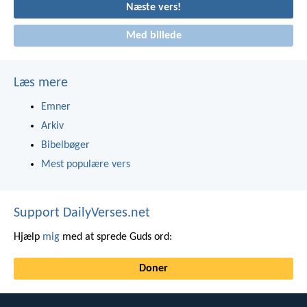
Næste vers!
Med billede
Læs mere
Emner
Arkiv
Bibelbøger
Mest populære vers
Support DailyVerses.net
Hjælp
mig
med at sprede Guds ord:
Doner