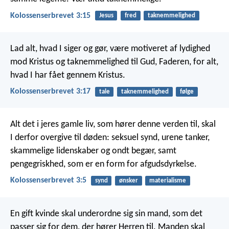
Kolossenserbrevet 3:15
Jesus
fred
taknemmelighed
Lad alt, hvad I siger og gør, være motiveret af lydighed
mod Kristus og taknemmelighed til Gud, Faderen, for alt,
hvad I har fået gennem Kristus.
Kolossenserbrevet 3:17
tale
taknemmelighed
følge
Alt det i jeres gamle liv, som hører denne verden til, skal
I derfor overgive til døden: seksuel synd, urene tanker,
skammelige lidenskaber og ondt begær, samt
pengegriskhed, som er en form for afgudsdyrkelse.
Kolossenserbrevet 3:5
synd
ønsker
materialisme
En gift kvinde skal underordne sig sin mand, som det
passer sig for dem, der hører Herren til. Manden skal