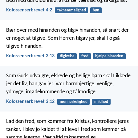
Bed med udholdenhed, åndsnærværelse og taksigelse.
Kolossenserbrevet 4:2
taknemmelighed
bøn
Bær over med hinanden og tilgiv hinanden, så snart der
er noget at tilgive. Som Herren tilgav jer, skal I også
tilgive hinanden.
Kolossenserbrevet 3:13
tilgivelse
fred
hjælpe hinanden
Som Guds udvalgte, elskede og hellige børn skal I iklæde
jer det liv, han gav jer. Vær barmhjertige, venlige,
ydmyge, imødekommende og tålmodige.
Kolossenserbrevet 3:12
menneskelighed
mildhed
tålmodighed
Lad den fred, som kommer fra Kristus, kontrollere jeres
tanker. I blev jo kaldet til at leve i fred som lemmer på
samme legeme. Vær altid taknemmelige.