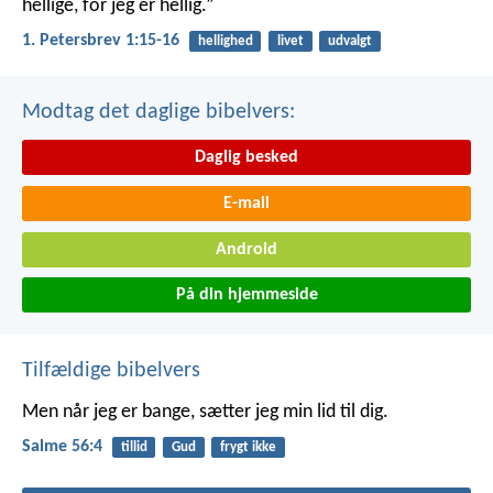
hellige, for jeg er hellig.”
1. Petersbrev 1:15-16
hellighed
livet
udvalgt
Modtag det daglige bibelvers:
Daglig besked
E-mail
Android
På din hjemmeside
Tilfældige bibelvers
Men når jeg er bange,
sætter jeg min lid til dig.
Salme 56:4
tillid
Gud
frygt ikke