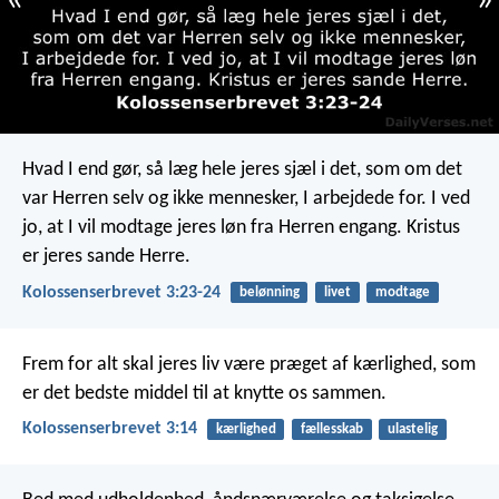
«
»
Hvad I end gør, så læg hele jeres sjæl i det, som om det
var Herren selv og ikke mennesker, I arbejdede for. I ved
jo, at I vil modtage jeres løn fra Herren engang. Kristus
er jeres sande Herre.
Kolossenserbrevet 3:23-24
belønning
livet
modtage
Frem for alt skal jeres liv være præget af kærlighed, som
er det bedste middel til at knytte os sammen.
Kolossenserbrevet 3:14
kærlighed
fællesskab
ulastelig