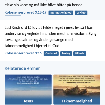
elske sin kone og må ikke blive bitter på hende.
Kolossenserbrevet 3:18-19
menneskelighed
bryllup
relationer
Lad Kristi ord få lov at fylde meget i jeres liv, så I kan
undervise og vejlede hinanden med hans visdom. Syng
lovsange, salmer og åndelige sange med
taknemmelighed i hjertet til Gud.
Kolossenserbrevet 3:16
Guds ord
læring
tilbede
Relaterede emner
Jesus
Taknemmelighed