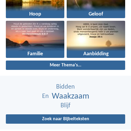
Hoop
Geloof
Familie
Aanbidding
Meer Thema's...
Bidden
Waakzaam
En
Blijf
Zoek naar Bijbelteksten