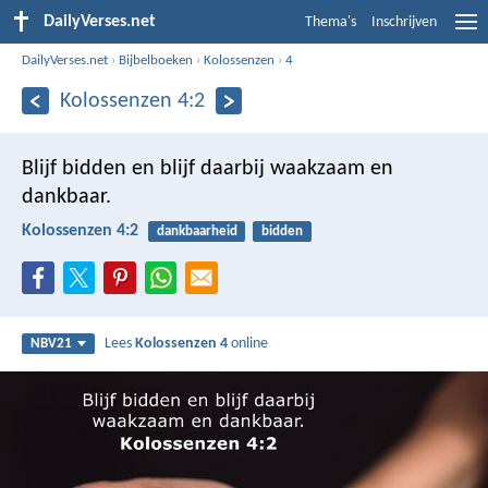
DailyVerses.net
Thema's
Inschrijven
DailyVerses.net
›
Bijbelboeken
›
Kolossenzen
›
4
Kolossenzen 4:2
Blijf bidden en blijf daarbij waakzaam en
dankbaar.
Kolossenzen 4:2
dankbaarheid
bidden
Lees
Kolossenzen 4
online
NBV21