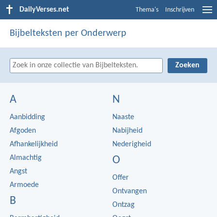
DailyVerses.net
Thema's
Inschrijven
Bijbelteksten per Onderwerp
A
N
Aanbidding
Naaste
Afgoden
Nabijheid
Afhankelijkheid
Nederigheid
Almachtig
O
Angst
Offer
Armoede
Ontvangen
B
Ontzag