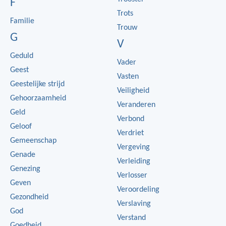
F
Trots
Familie
Trouw
G
V
Geduld
Vader
Geest
Vasten
Geestelijke strijd
Veiligheid
Gehoorzaamheid
Veranderen
Geld
Verbond
Geloof
Verdriet
Gemeenschap
Vergeving
Genade
Verleiding
Genezing
Verlosser
Geven
Veroordeling
Gezondheid
Verslaving
God
Verstand
Goedheid