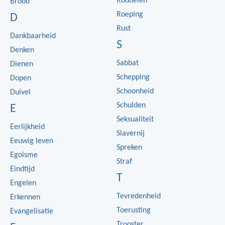
Roddelen
Brood
Roeping
D
Rust
Dankbaarheid
S
Denken
Sabbat
Dienen
Schepping
Dopen
Schoonheid
Duivel
Schulden
E
Seksualiteit
Eerlijkheid
Slavernij
Eeuwig leven
Spreken
Egoisme
Straf
Eindtijd
T
Engelen
Tevredenheid
Erkennen
Toerusting
Evangelisatie
Trooster