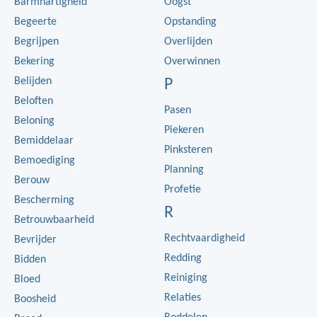
Barmhartigheid
Oogst
Begeerte
Opstanding
Begrijpen
Overlijden
Bekering
Overwinnen
Belijden
P
Beloften
Pasen
Beloning
Piekeren
Bemiddelaar
Pinksteren
Bemoediging
Planning
Berouw
Profetie
Bescherming
R
Betrouwbaarheid
Rechtvaardigheid
Bevrijder
Redding
Bidden
Reiniging
Bloed
Relaties
Boosheid