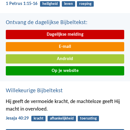
1 Petrus 1:15-16
heiligheid
leven
roeping
Ontvang de dagelijkse Bijbeltekst:
Dagelijkse melding
E-mail
Android
Op je website
Willekeurige Bijbeltekst
Hij geeft de vermoeide kracht,
de machteloze geeft Hij
macht in overvloed.
Jesaja 40:29
kracht
afhankelijkheid
toerusting