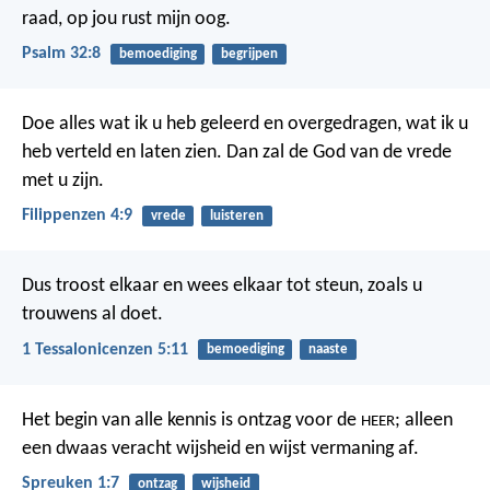
raad, op jou rust mijn oog.
Psalm 32:8
bemoediging
begrijpen
Doe alles wat ik u heb geleerd en overgedragen, wat ik u
heb verteld en laten zien. Dan zal de God van de vrede
met u zijn.
Filippenzen 4:9
vrede
luisteren
Dus troost elkaar en wees elkaar tot steun, zoals u
trouwens al doet.
1 Tessalonicenzen 5:11
bemoediging
naaste
Het begin van alle kennis is ontzag voor de
; alleen
HEER
een dwaas veracht wijsheid en wijst vermaning af.
Spreuken 1:7
ontzag
wijsheid