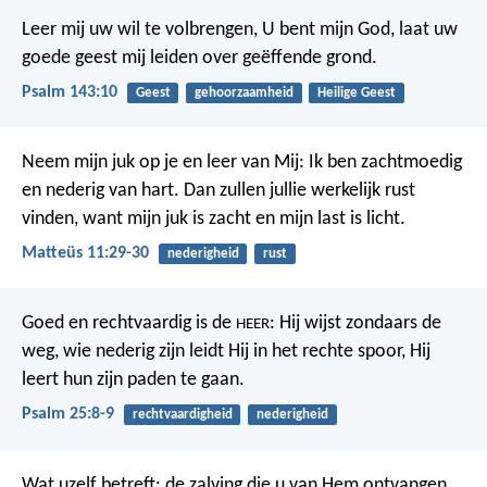
Leer mij uw wil te volbrengen,
U bent mijn God,
laat uw
goede geest mij leiden
over geëffende grond.
Psalm 143:10
Geest
gehoorzaamheid
Heilige Geest
Neem mijn juk op je en leer van Mij: Ik ben zachtmoedig
en nederig van hart. Dan zullen jullie werkelijk rust
vinden, want mijn juk is zacht en mijn last is licht.
Matteüs 11:29-30
nederigheid
rust
Goed en rechtvaardig is de
:
Hij wijst zondaars de
HEER
weg,
wie nederig zijn leidt Hij in het rechte spoor,
Hij
leert hun zijn paden te gaan.
Psalm 25:8-9
rechtvaardigheid
nederigheid
Wat uzelf betreft: de zalving die u van Hem ontvangen