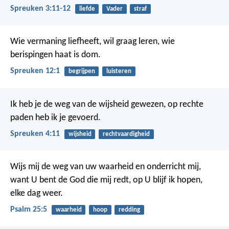
Spreuken 3:11-12
liefde
Vader
straf
Wie vermaning liefheeft, wil graag leren,
wie
berispingen haat is dom.
Spreuken 12:1
begrijpen
luisteren
Ik heb je de weg van de wijsheid gewezen,
op rechte
paden heb ik je gevoerd.
Spreuken 4:11
wijsheid
rechtvaardigheid
Wijs mij de weg van uw waarheid en onderricht mij,
want U bent de God die mij redt,
op U blijf ik hopen,
elke dag weer.
Psalm 25:5
waarheid
hoop
redding