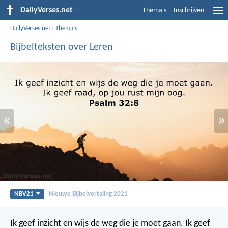
DailyVerses.net
Thema's
Inschrijven
DailyVerses.net
›
Thema's
Bijbelteksten over Leren
«
»
NBV21
Nieuwe Bijbelvertaling 2021
Ik geef inzicht en wijs de weg die je moet gaan.
Ik geef