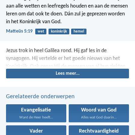
aan alle wetten en leefregels houden en aan de mensen
leren om dat ook te doen. Dán zul je geprezen worden
in het Koninkrijk van God.
Matteüs 5:19
wet
koninkrijk
hemel
Jezus trok in heel Galilea rond. Hij gaf les in de
synagogen. Hij vertelde er het goede nieuws van het
Koninkrijk. Ook genas Hij de mensen van al hun ziekten
Lees meer...
en kwalen.
Gerelateerde onderwerpen
Evangelisatie
Woord van God
Want de Heer heeft...
Alles wat God daarin...
Vader
Rechtvaardigheid