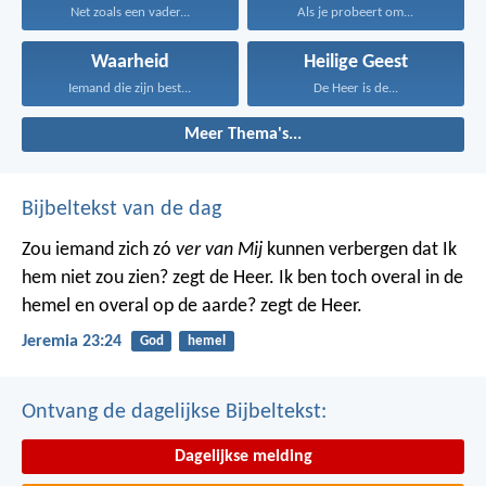
Net zoals een vader...
Als je probeert om...
Waarheid
Heilige Geest
Iemand die zijn best...
De Heer is de...
Meer Thema's...
Bijbeltekst van de dag
Zou iemand zich zó
ver van Mij
kunnen verbergen dat Ik
hem niet zou zien? zegt de Heer. Ik ben toch overal in de
hemel en overal op de aarde? zegt de Heer.
Jeremia 23:24
God
hemel
Ontvang de dagelijkse Bijbeltekst:
Dagelijkse melding