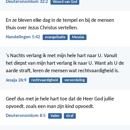
Deuteronomium 32:2
Woord van God
En ze bleven elke dag in de tempel en bij de mensen
thuis over Jezus Christus vertellen.
Handelingen 5:42
evangelisatie
Messias
's Nachts verlang ik met mijn hele hart naar U.
Vanuit
het diepst van mijn hart verlang ik naar U.
Want als U de
aarde straft,
leren de mensen wat rechtvaardigheid is.
Jesaja 26:9
rechtvaardigheid
veroordeling
Geef dus met je hele hart toe dat de Heer God jullie
opvoedt, zoals een man zijn kind opvoedt.
Deuteronomium 8:5
Vader
straf