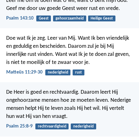
Leer me om te doen wat U wil,
want U bent mijn God.
Geef me door uw goede Geest weer rust en vrede.
Psalm 143:10
Geest
gehoorzaamheid
Heilige Geest
Doe wat Ik je zeg. Leer van Mij. Want Ik ben vriendelijk
en geduldig en bescheiden. Daarom zul je bij Mij
innerlijke rust vinden. Want wat Ik je te doen zal geven,
is niet te moeilijk of te zwaar voor je.
Matteüs 11:29-30
nederigheid
rust
De Heer is goed en rechtvaardig.
Daarom leert Hij
ongehoorzame mensen hoe ze moeten leven.
Nederige
mensen helpt Hij te leven zoals Hij het wil.
Hij vertelt
hun wat Hij van hen vraagt.
Psalm 25:8-9
rechtvaardigheid
nederigheid