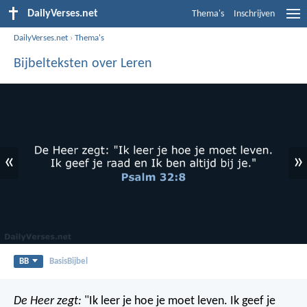
DailyVerses.net
Thema's
Inschrijven
DailyVerses.net
›
Thema's
Bijbelteksten over Leren
«
»
BB
BasisBijbel
De Heer zegt:
"Ik leer je hoe je moet leven.
Ik geef je