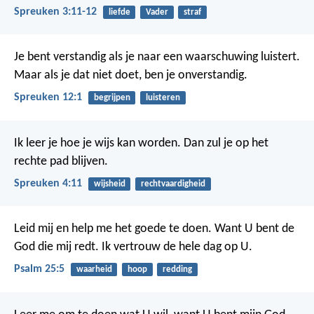
Spreuken 3:11-12
liefde
Vader
straf
Je bent verstandig als je naar een waarschuwing luistert.
Maar als je dat niet doet, ben je onverstandig.
Spreuken 12:1
begrijpen
luisteren
Ik leer je hoe je wijs kan worden.
Dan zul je op het
rechte pad blijven.
Spreuken 4:11
wijsheid
rechtvaardigheid
Leid mij en help me het goede te doen.
Want U bent de
God die mij redt.
Ik vertrouw de hele dag op U.
Psalm 25:5
waarheid
hoop
redding