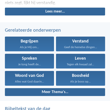
niets zegt, lijkt hij verstandig.
Lees meer...
Gerelateerde onderwerpen
Begrijpen
Verstand
Als je Mij om...
Geef de hemelse dingen...
Spreken
Leven
Je tong heeft de...
Tegen elk kwaad zal...
Woord van God
Boosheid
Alles wat God daarin...
Als je boos op...
Meer Thema's...
Bijbeltekst van de dag