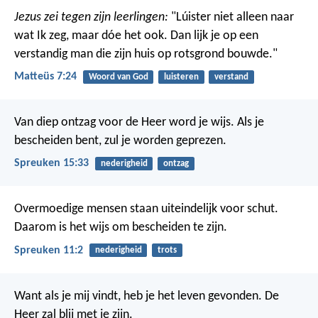
Jezus zei tegen zijn leerlingen:
"Lúister niet alleen naar
wat Ik zeg, maar dóe het ook. Dan lijk je op een
verstandig man die zijn huis op rotsgrond bouwde."
Matteüs 7:24
Woord van God
luisteren
verstand
Van diep ontzag voor de Heer word je wijs.
Als je
bescheiden bent, zul je worden geprezen.
Spreuken 15:33
nederigheid
ontzag
Overmoedige mensen staan uiteindelijk voor schut.
Daarom is het wijs om bescheiden te zijn.
Spreuken 11:2
nederigheid
trots
Want als je mij vindt, heb je het leven gevonden.
De
Heer zal blij met je zijn.