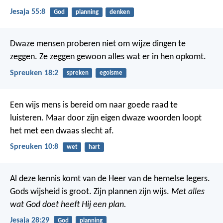
Jesaja 55:8
God
planning
denken
Dwaze mensen proberen niet om wijze dingen te
zeggen.
Ze zeggen gewoon alles wat er in hen opkomt.
Spreuken 18:2
spreken
egoisme
Een wijs mens is bereid om naar goede raad te
luisteren.
Maar door zijn eigen dwaze woorden loopt
het met een dwaas slecht af.
Spreuken 10:8
wet
hart
Al deze kennis komt van de Heer van de hemelse legers.
Gods wijsheid is groot. Zijn plannen zijn wijs.
Met alles
wat God doet heeft Hij een plan.
Jesaja 28:29
God
planning