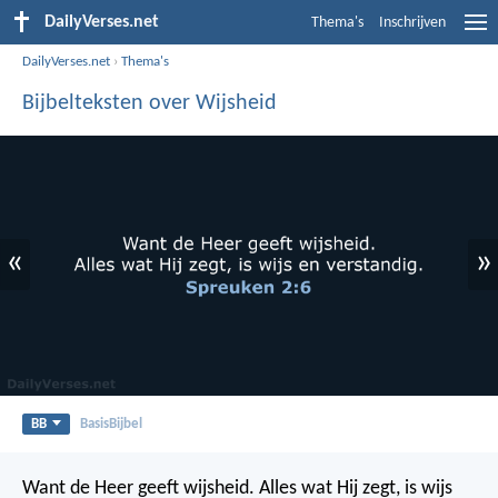
DailyVerses.net
Thema's
Inschrijven
DailyVerses.net
›
Thema's
Bijbelteksten over Wijsheid
«
»
BB
BasisBijbel
Want de Heer geeft wijsheid.
Alles wat Hij zegt, is wijs