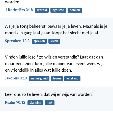
worden.
1 Korintiërs 3:18
wereld
egoisme
denken
Als je je tong beheerst, bewaar je je leven.
Maar als je je
mond zijn gang laat gaan, loopt het slecht met je af.
Spreuken 13:3
spreken
leven
Vinden jullie jezelf zo wijs en verstandig? Laat dat dan
maar eens zien door jullie manier van leven: wees wijs
en vriendelijk in alles wat jullie doen.
Jakobus 3:13
nederigheid
leven
verstand
Leer ons zó te leven,
dat wij er wijs van worden.
Psalm 90:12
planning
hart