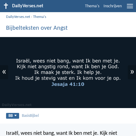
DailyVerses.net
Thema's
Inschrijven
DailyVerses.net
›
Thema's
Bijbelteksten over Angst
«
»
BB
BasisBijbel
Israël, wees niet bang, want Ik ben met je.
Kijk niet