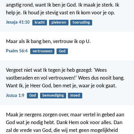
angstig rond, want Ik ben je God.
Ik maak je sterk. Ik
help je.
Ik houd je stevig vast en Ik kom voor je op.
Jesaja 41:10
kracht
piekeren
toerusting
Maar als ik bang ben, vertrouw ik op U.
Psalm 56:4
vertrouwen
God
Vergeet niet wat Ik tegen je heb gezegd: 'Wees
vastberaden en vol vertrouwen!' Wees dus nooit bang.
Want Ik, je Heer God, ben met je, waar je ook gaat.
Jozua 1:9
God
bemoediging
moed
Maak je nergens zorgen over, maar vertel in gebed aan
God wat je nodig hebt. Dank Hem ook voor alles. Dan
zal de vrede van God, die wij met geen mogelijkheid