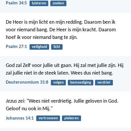
Psalm 34:5
luisteren
zoeken
De Heer is mijn licht en mijn redding.
Daarom ben ik
voor niemand bang.
De Heer is mijn kracht.
Daarom
hoef ik voor niemand bang te zijn.
Psalm 27:1
veiligheid
licht
God zal Zelf voor jullie uit gaan. Hij zal met jullie zijn. Hij
zal jullie niet in de steek laten. Wees dus niet bang.
Deuteronomium 31:8
volgen
bemoediging
verdriet
Jezus zei:
"Wees niet verdrietig. Jullie geloven in God.
Geloof nu ook in Mij."
Johannes 14:1
vertrouwen
piekeren