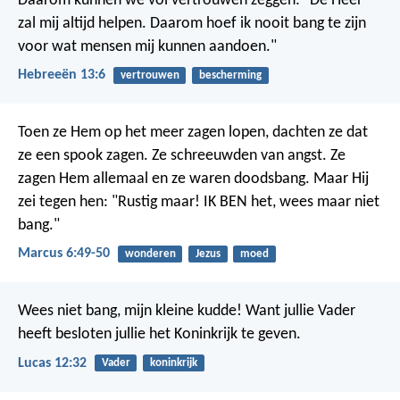
Daarom kunnen we vol vertrouwen zeggen: "De Heer
zal mij altijd helpen. Daarom hoef ik nooit bang te zijn
voor wat mensen mij kunnen aandoen."
Hebreeën 13:6
vertrouwen
bescherming
Toen ze Hem op het meer zagen lopen, dachten ze dat
ze een spook zagen. Ze schreeuwden van angst. Ze
zagen Hem allemaal en ze waren doodsbang. Maar Hij
zei tegen hen: "Rustig maar! IK BEN het, wees maar niet
bang."
Marcus 6:49-50
wonderen
Jezus
moed
Wees niet bang, mijn kleine kudde! Want jullie Vader
heeft besloten jullie het Koninkrijk te geven.
Lucas 12:32
Vader
koninkrijk