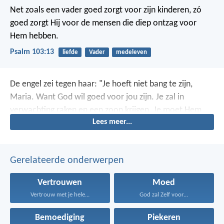
Net zoals een vader goed zorgt voor zijn kinderen,
zó
goed zorgt Hij voor de mensen die diep ontzag voor
Hem hebben.
Psalm 103:13
liefde
Vader
medeleven
De engel zei tegen haar: "Je hoeft niet bang te zijn,
Maria. Want God wil goed voor jou zijn. Je zal in
verwachting raken en een zoon krijgen. Je moet Hem
Lees meer...
Jezus
(= 'God redt')
noemen."
Gerelateerde onderwerpen
Vertrouwen
Moed
Vertrouw met je hele...
God zal Zelf voor...
Bemoediging
Piekeren