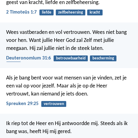
geest van kracht, liefde en zelfbeheersing.
2 Timoteüs 1:7
liefde
zelfbeheersing
kracht
Wees vastberaden en vol vertrouwen. Wees niet bang
voor hen. Want jullie Heer God zal Zelf met jullie
meegaan. Hij zal jullie niet in de steek laten.
Deuteronomium 31:6
betrouwbaarheid
bescherming
moed
Als je bang bent voor wat mensen van je vinden, zet je
een val op voor jezelf.
Maar als je op de Heer
vertrouwt, kan niemand je iets doen.
Spreuken 29:25
vertrouwen
Ik riep tot de Heer en Hij antwoordde mij.
Steeds als ik
bang was, heeft Hij mij gered.