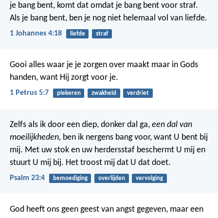
je bang bent, komt dat omdat je bang bent voor straf.
Als je bang bent, ben je nog niet helemaal vol van liefde.
1 Johannes 4:18
liefde
straf
Gooi alles waar je je zorgen over maakt maar in Gods
handen, want Hij zorgt voor je.
1 Petrus 5:7
piekeren
zwakheid
verdriet
Zelfs als ik door een diep, donker dal ga,
een dal van
moeilijkheden,
ben ik nergens bang voor, want U bent bij
mij.
Met uw stok en uw herdersstaf
beschermt U mij en
stuurt U mij bij.
Het troost mij dat U dat doet.
Psalm 23:4
bemoediging
overlijden
vervolging
God heeft ons geen geest van angst gegeven, maar een