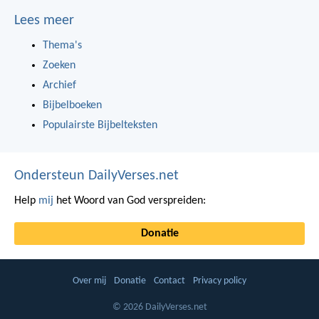
Lees meer
Thema's
Zoeken
Archief
Bijbelboeken
Populairste Bijbelteksten
Ondersteun DailyVerses.net
Help
mij
het Woord van God verspreiden:
Donatie
Over mij
Donatie
Contact
Privacy policy
© 2026 DailyVerses.net