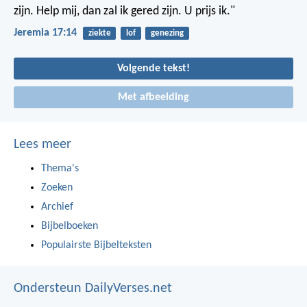
zijn.
Help mij, dan zal ik gered zijn.
U prijs ik."
Jeremia 17:14
ziekte
lof
genezing
Volgende tekst!
Met afbeelding
Lees meer
Thema's
Zoeken
Archief
Bijbelboeken
Populairste Bijbelteksten
Ondersteun DailyVerses.net