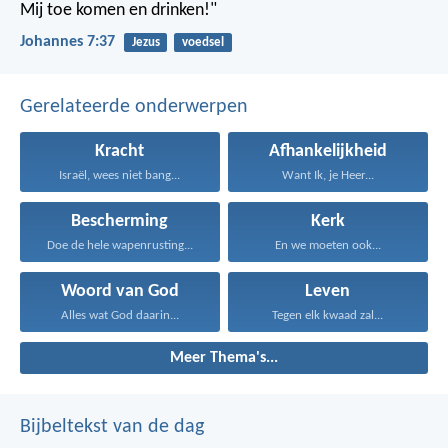
Mij toe komen en drinken!"
Johannes 7:37
Jezus
voedsel
Gerelateerde onderwerpen
Kracht
Afhankelijkheid
Israël, wees niet bang...
Want Ik, je Heer...
Bescherming
Kerk
Doe de hele wapenrusting...
En we moeten ook...
Woord van God
Leven
Alles wat God daarin...
Tegen elk kwaad zal...
Meer Thema's...
Bijbeltekst van de dag