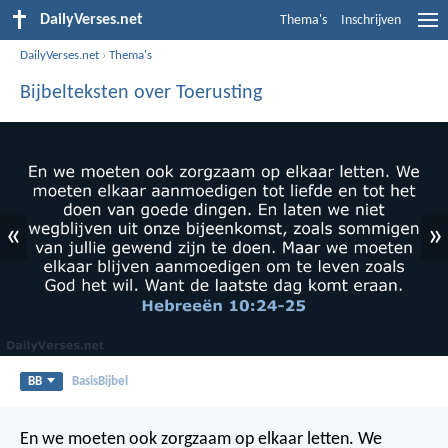
DailyVerses.net
Thema's
Inschrijven
DailyVerses.net
›
Thema's
Bijbelteksten over Toerusting
«
»
BB
BasisBijbel
En we moeten ook zorgzaam op elkaar letten. We