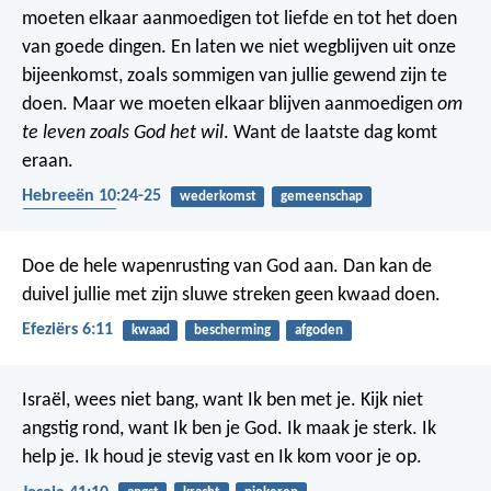
moeten elkaar aanmoedigen tot liefde en tot het doen
van goede dingen. En laten we niet wegblijven uit onze
bijeenkomst, zoals sommigen van jullie gewend zijn te
doen. Maar we moeten elkaar blijven aanmoedigen
om
te leven zoals God het wil
. Want de laatste dag komt
eraan.
Hebreeën 10:24-25
wederkomst
gemeenschap
bemoediging
Doe de hele wapenrusting van God aan. Dan kan de
duivel jullie met zijn sluwe streken geen kwaad doen.
Efeziërs 6:11
kwaad
bescherming
afgoden
Israël, wees niet bang, want Ik ben met je.
Kijk niet
angstig rond, want Ik ben je God.
Ik maak je sterk. Ik
help je.
Ik houd je stevig vast en Ik kom voor je op.