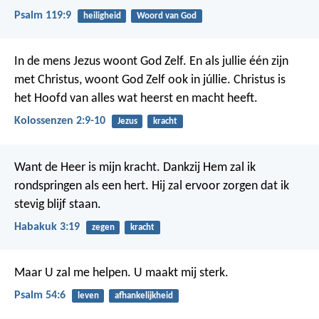
Psalm 119:9
heiligheid
Woord van God
In de mens Jezus woont God Zelf. En als jullie één zijn
met Christus, woont God Zelf ook in júllie. Christus is
het Hoofd van alles wat heerst en macht heeft.
Kolossenzen 2:9-10
Jezus
kracht
Want de Heer is mijn kracht.
Dankzij Hem zal ik
rondspringen als een hert.
Hij zal ervoor zorgen dat ik
stevig blijf staan.
Habakuk 3:19
zegen
kracht
Maar U zal me helpen.
U maakt mij sterk.
Psalm 54:6
leven
afhankelijkheid