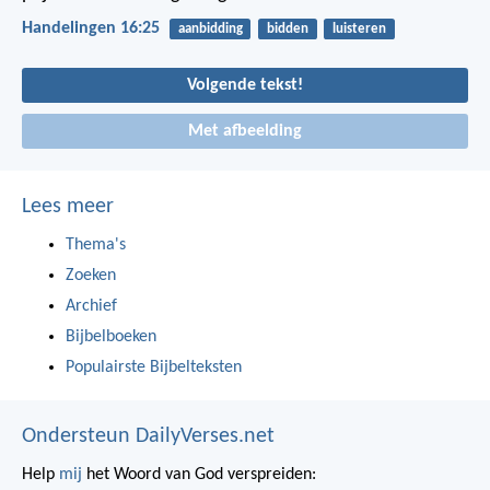
Handelingen 16:25
aanbidding
bidden
luisteren
Volgende tekst!
Met afbeelding
Lees meer
Thema's
Zoeken
Archief
Bijbelboeken
Populairste Bijbelteksten
Ondersteun DailyVerses.net
Help
mij
het Woord van God verspreiden: