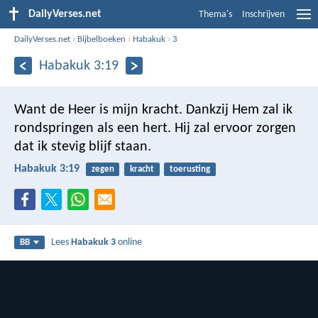
DailyVerses.net
Thema's
Inschrijven
DailyVerses.net
›
Bijbelboeken
›
Habakuk
›
3
Habakuk 3:19
Want de Heer is mijn kracht.
Dankzij Hem zal ik
rondspringen als een hert.
Hij zal ervoor zorgen
dat ik stevig blijf staan.
Habakuk 3:19
zegen
kracht
toerusting
Lees
Habakuk 3
online
BB