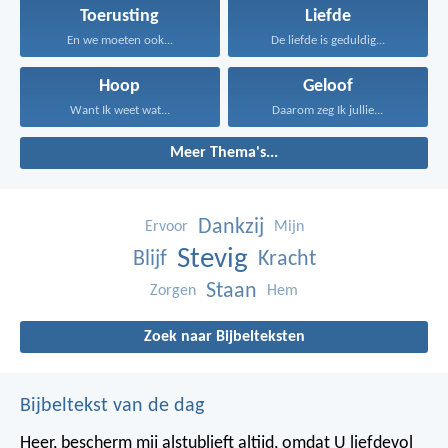
Toerusting
Liefde
En we moeten ook...
De liefde is geduldig...
Hoop
Geloof
Want Ik weet wat...
Daarom zeg Ik jullie...
Meer Thema's...
Dankzij
Ervoor
Mijn
Stevig
Blijf
Kracht
Staan
Zorgen
Hem
Zoek naar Bijbelteksten
Bijbeltekst van de dag
Heer, bescherm mij alstublieft altijd,
omdat U liefdevol