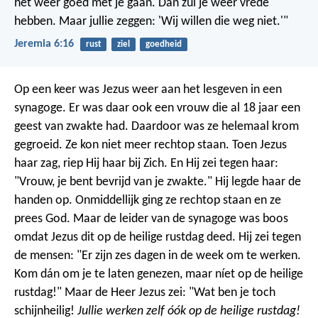
het weer goed met je gaan.
Dan zul je weer vrede
hebben.
Maar jullie zeggen: 'Wij willen die weg niet.'"
Jeremia 6:16
rust
ziel
goedheid
Op een keer was Jezus weer aan het lesgeven in een
synagoge. Er was daar ook een vrouw die al 18 jaar een
geest van zwakte had. Daardoor was ze helemaal krom
gegroeid. Ze kon niet meer rechtop staan. Toen Jezus
haar zag, riep Hij haar bij Zich. En Hij zei tegen haar:
"Vrouw, je bent bevrijd van je zwakte." Hij legde haar de
handen op. Onmiddellijk ging ze rechtop staan en ze
prees God. Maar de leider van de synagoge was boos
omdat Jezus dit op de heilige rustdag deed. Hij zei tegen
de mensen: "Er zijn zes dagen in de week om te werken.
Kom dán om je te laten genezen, maar níet op de heilige
rustdag!" Maar de Heer Jezus zei: "Wat ben je toch
schijnheilig!
Jullie werken zelf óók op de heilige rustdag!