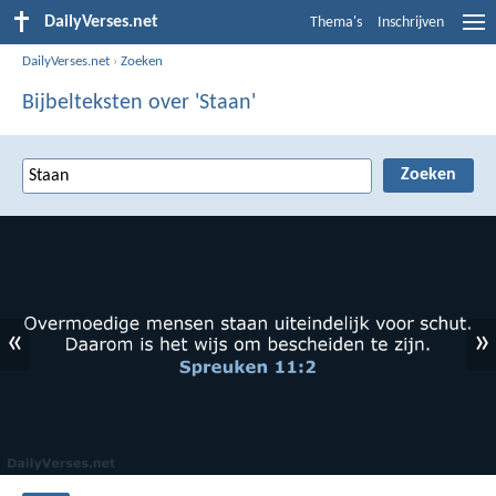
DailyVerses.net
Thema's
Inschrijven
DailyVerses.net
›
Zoeken
Bijbelteksten over 'Staan'
«
»