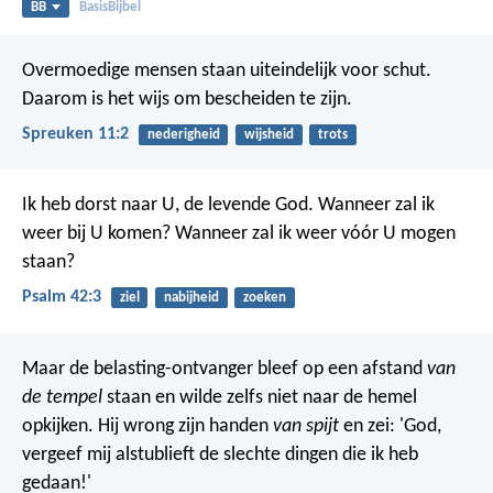
BB
BasisBijbel
Overmoedige mensen staan uiteindelijk voor schut.
Daarom is het wijs om bescheiden te zijn.
Spreuken 11:2
nederigheid
wijsheid
trots
Ik heb dorst naar U, de levende God.
Wanneer zal ik
weer bij U komen?
Wanneer zal ik weer vóór U mogen
staan?
Psalm 42:3
ziel
nabijheid
zoeken
Maar de belasting-ontvanger bleef op een afstand
van
de tempel
staan en wilde zelfs niet naar de hemel
opkijken. Hij wrong zijn handen
van spijt
en zei: 'God,
vergeef mij alstublieft de slechte dingen die ik heb
gedaan!'