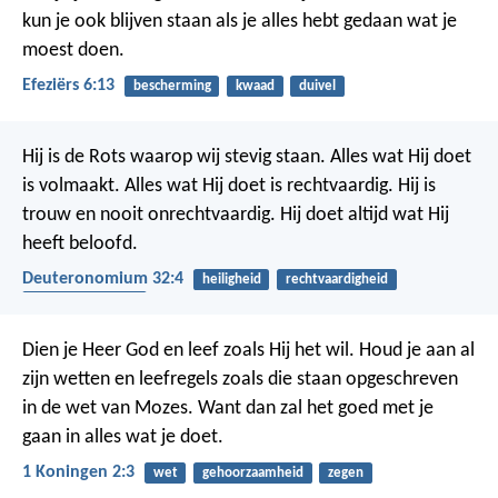
kun je ook blijven staan als je alles hebt gedaan wat je
moest doen.
Efeziërs 6:13
bescherming
kwaad
duivel
Hij is de Rots waarop wij stevig staan.
Alles wat Hij doet
is volmaakt.
Alles wat Hij doet is rechtvaardig.
Hij is
trouw en nooit onrechtvaardig.
Hij doet altijd wat Hij
heeft beloofd.
Deuteronomium 32:4
heiligheid
rechtvaardigheid
betrouwbaarheid
Dien je Heer God en leef zoals Hij het wil. Houd je aan al
zijn wetten en leefregels zoals die staan opgeschreven
in de wet van Mozes. Want dan zal het goed met je
gaan in alles wat je doet.
1 Koningen 2:3
wet
gehoorzaamheid
zegen