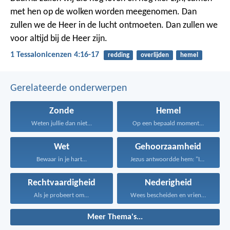
met hen op de wolken worden meegenomen. Dan
zullen we de Heer in de lucht ontmoeten. Dan zullen we
voor altijd bij de Heer zijn.
1 Tessalonicenzen 4:16-17
redding
overlijden
hemel
Gerelateerde onderwerpen
Zonde
Hemel
Weten jullie dan niet...
Op een bepaald moment...
Wet
Gehoorzaamheid
Bewaar in je hart...
Jezus antwoordde hem: "Iemand...
Rechtvaardigheid
Nederigheid
Als je probeert om...
Wees bescheiden en vriendelijk...
Meer Thema's...