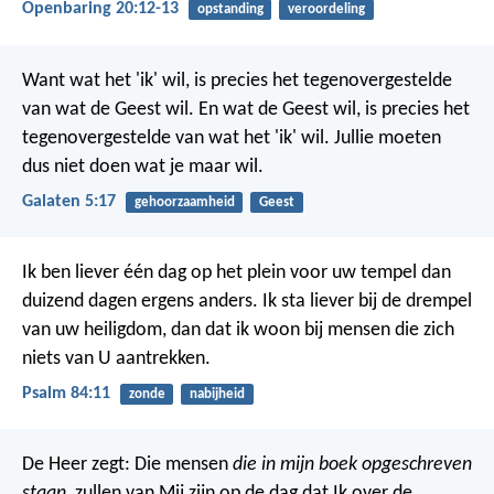
Openbaring 20:12-13
opstanding
veroordeling
Want wat het 'ik' wil, is precies het tegenovergestelde
van wat de Geest wil. En wat de Geest wil, is precies het
tegenovergestelde van wat het 'ik' wil. Jullie moeten
dus niet doen wat je maar wil.
Galaten 5:17
gehoorzaamheid
Geest
Ik ben liever één dag op het plein voor uw tempel
dan
duizend dagen ergens anders.
Ik sta liever bij de drempel
van uw heiligdom,
dan dat ik woon bij mensen die zich
niets van U aantrekken.
Psalm 84:11
zonde
nabijheid
De Heer zegt: Die mensen
die in mijn boek opgeschreven
staan,
zullen van Mij zijn op de dag dat Ik over de