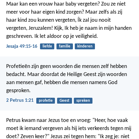
Maar kan een vrouw haar baby vergeten?
Zou ze niet
meer voor haar eigen kind zorgen?
Maar zelfs als zíj
haar kind zou kunnen vergeten,
Ík zal jou nooit
vergeten, Jeruzalem!
Kijk, Ik heb je naam in mijn handen
geschreven.
Ik let aldoor op je veiligheid.
Jesaja 49:15-16
liefde
familie
kinderen
Profetieën zijn geen woorden die mensen zelf hebben
bedacht. Maar doordat de Heilige Geest zijn woorden
aan mensen gaf, hebben die mensen namens God
gesproken.
2 Petrus 1:21
profetie
Geest
spreken
Petrus kwam naar Jezus toe en vroeg: "Heer, hoe vaak
moet ik iemand vergeven als hij iets verkeerds tegen mij
doet? Zeven keer?" Jezus zei tegen hem: "Ik zeg je: niet