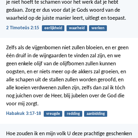
je niet hoeft te schamen voor het werk dat je hebt
gedaan. Zorg er dus voor dat je Gods woord van de
waarheid op de juiste manier leert, uitlegt en toepast.
2 Timoteüs 2:15
eerlijkheid
waarheid
werken
Zelfs als de vijgenbomen niet zullen bloeien,
en er geen
één druif in de wijngaarden te vinden zal zijn,
en we
geen enkele olijf van de olijfbomen zullen kunnen
oogsten,
en er niets meer op de akkers zal groeien,
en
alle schapen uit de stallen zullen worden geroofd,
en
alle koeien verdwenen zullen zijn,
zelfs dan zal ik tóch
nog juichen over de Heer,
blij jubelen over de God die
voor mij zorgt.
Habakuk 3:17-18
vreugde
redding
aanbidding
Hoe zouden ik en mijn volk U deze prachtige geschenken