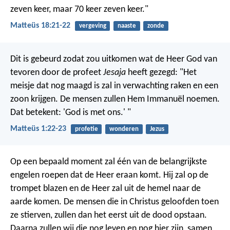
zeven keer, maar 70 keer zeven keer."
Matteüs 18:21-22
vergeving
naaste
zonde
Dit is gebeurd zodat zou uitkomen wat de Heer God van
tevoren door de profeet
Jesaja
heeft gezegd: "Het
meisje dat nog maagd is zal in verwachting raken en een
zoon krijgen. De mensen zullen Hem Immanuël noemen.
Dat betekent: 'God is met ons.' "
Matteüs 1:22-23
profetie
wonderen
Jezus
Op een bepaald moment zal één van de belangrijkste
engelen roepen dat de Heer eraan komt. Hij zal op de
trompet blazen en de Heer zal uit de hemel naar de
aarde komen. De mensen die in Christus geloofden toen
ze stierven, zullen dan het eerst uit de dood opstaan.
Daarna zullen wij die nog leven en nog hier zijn, samen