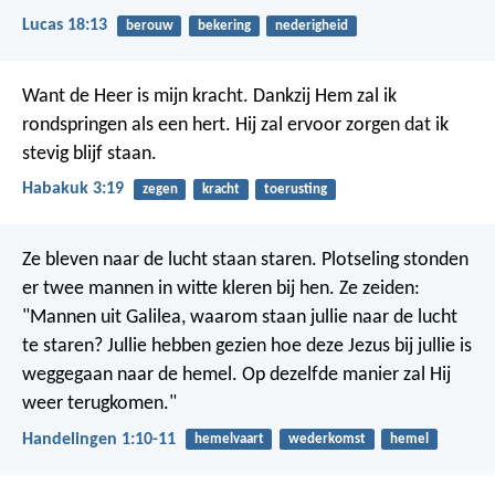
Lucas 18:13
berouw
bekering
nederigheid
Want de Heer is mijn kracht.
Dankzij Hem zal ik
rondspringen als een hert.
Hij zal ervoor zorgen dat ik
stevig blijf staan.
Habakuk 3:19
zegen
kracht
toerusting
Ze bleven naar de lucht staan staren. Plotseling stonden
er twee mannen in witte kleren bij hen. Ze zeiden:
"Mannen uit Galilea, waarom staan jullie naar de lucht
te staren? Jullie hebben gezien hoe deze Jezus bij jullie is
weggegaan naar de hemel. Op dezelfde manier zal Hij
weer terugkomen."
Handelingen 1:10-11
hemelvaart
wederkomst
hemel