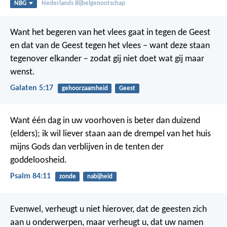
NBG
Nederlands Bijbelgenootschap
Want het begeren van het vlees gaat in tegen de Geest
en dat van de Geest tegen het vlees – want deze staan
tegenover elkander – zodat gij niet doet wat gij maar
wenst.
Galaten 5:17
gehoorzaamheid
Geest
Want één dag in uw voorhoven is beter dan duizend
(elders);
ik wil liever staan aan de drempel van het huis
mijns Gods
dan verblijven in de tenten der
goddeloosheid.
Psalm 84:11
zonde
nabijheid
Evenwel, verheugt u niet hierover, dat de geesten zich
aan u onderwerpen, maar verheugt u, dat uw namen