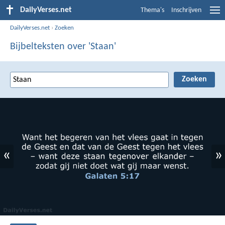
DailyVerses.net
Thema's
Inschrijven
DailyVerses.net
›
Zoeken
Bijbelteksten over 'Staan'
«
»