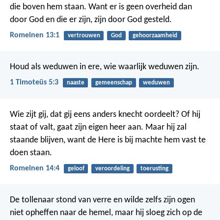
die boven hem staan. Want er is geen overheid dan
door God en die er zijn, zijn door God gesteld.
Romeinen 13:1
vertrouwen
God
gehoorzaamheid
Houd als weduwen in ere, wie waarlijk weduwen zijn.
1 Timoteüs 5:3
naaste
gemeenschap
weduwen
Wie zijt gij, dat gij eens anders knecht oordeelt? Of hij
staat of valt, gaat zijn eigen heer aan. Maar hij zal
staande blijven, want de Here is bij machte hem vast te
doen staan.
Romeinen 14:4
geloof
veroordeling
toerusting
De tollenaar stond van verre en wilde zelfs zijn ogen
niet opheffen naar de hemel, maar hij sloeg zich op de