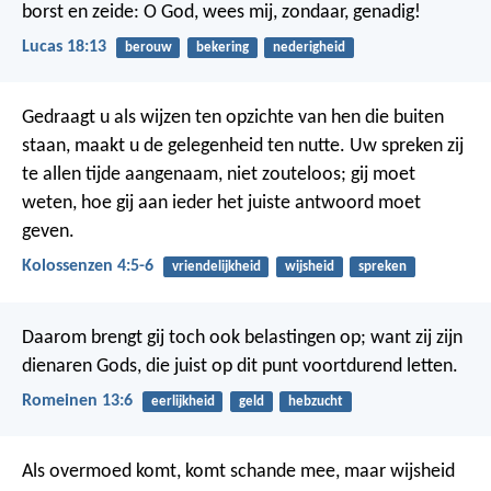
borst en zeide: O God, wees mij, zondaar, genadig!
Lucas 18:13
berouw
bekering
nederigheid
Gedraagt u als wijzen ten opzichte van hen die buiten
staan, maakt u de gelegenheid ten nutte. Uw spreken zij
te allen tijde aangenaam, niet zouteloos; gij moet
weten, hoe gij aan ieder het juiste antwoord moet
geven.
Kolossenzen 4:5-6
vriendelijkheid
wijsheid
spreken
Daarom brengt gij toch ook belastingen op; want zij zijn
dienaren Gods, die juist op dit punt voortdurend letten.
Romeinen 13:6
eerlijkheid
geld
hebzucht
Als overmoed komt, komt schande mee,
maar wijsheid