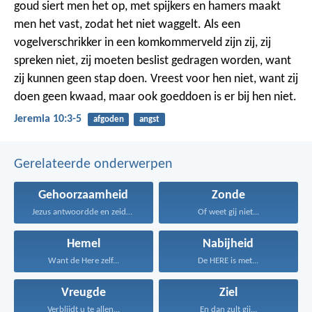
goud siert men het op, met spijkers en hamers maakt
men het vast, zodat het niet waggelt. Als een
vogelverschrikker in een komkommerveld zijn zij, zij
spreken niet, zij moeten beslist gedragen worden, want
zij kunnen geen stap doen. Vreest voor hen niet, want zij
doen geen kwaad, maar ook goeddoen is er bij hen niet.
Jeremia 10:3-5
afgoden
angst
Gerelateerde onderwerpen
Gehoorzaamheid
Zonde
Jezus antwoordde en zeide...
Of weet gij niet...
Hemel
Nabijheid
Want de Here zelf...
De HERE is met...
Vreugde
Ziel
Verblijdt u te allen...
En dan zult gij...