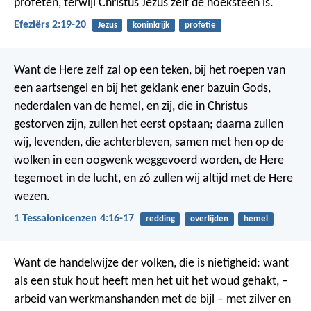
profeten, terwijl Christus Jezus zelf de hoeksteen is.
Efeziërs 2:19-20
Jezus
koninkrijk
profetie
Want de Here zelf zal op een teken, bij het roepen van
een aartsengel en bij het geklank ener bazuin Gods,
nederdalen van de hemel, en zij, die in Christus
gestorven zijn, zullen het eerst opstaan; daarna zullen
wij, levenden, die achterbleven, samen met hen op de
wolken in een oogwenk weggevoerd worden, de Here
tegemoet in de lucht, en zó zullen wij altijd met de Here
wezen.
1 Tessalonicenzen 4:16-17
redding
overlijden
hemel
Want de handelwijze der volken, die is nietigheid: want
als een stuk hout heeft men het uit het woud gehakt, –
arbeid van werkmanshanden met de bijl – met zilver en