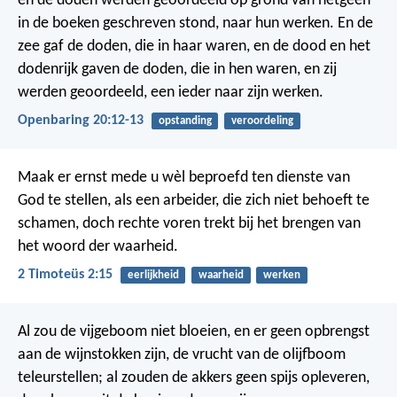
en de doden werden geoordeeld op grond van hetgeen
in de boeken geschreven stond, naar hun werken. En de
zee gaf de doden, die in haar waren, en de dood en het
dodenrijk gaven de doden, die in hen waren, en zij
werden geoordeeld, een ieder naar zijn werken.
Openbaring 20:12-13
opstanding
veroordeling
Maak er ernst mede u wèl beproefd ten dienste van
God te stellen, als een arbeider, die zich niet behoeft te
schamen, doch rechte voren trekt bij het brengen van
het woord der waarheid.
2 Timoteüs 2:15
eerlijkheid
waarheid
werken
Al zou de vijgeboom niet bloeien,
en er geen opbrengst
aan de wijnstokken zijn,
de vrucht van de olijfboom
teleurstellen;
al zouden de akkers geen spijs opleveren,