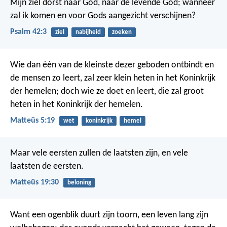
Mijn ziel dorst naar God,
naar de levende God;
wanneer
zal ik komen
en voor Gods aangezicht verschijnen?
Psalm 42:3
ziel
nabijheid
zoeken
Wie dan één van de kleinste dezer geboden ontbindt en
de mensen zo leert, zal zeer klein heten in het Koninkrijk
der hemelen; doch wie ze doet en leert, die zal groot
heten in het Koninkrijk der hemelen.
Matteüs 5:19
wet
koninkrijk
hemel
Maar vele eersten zullen de laatsten zijn, en vele
laatsten de eersten.
Matteüs 19:30
beloning
Want een ogenblik duurt zijn toorn,
een leven lang zijn