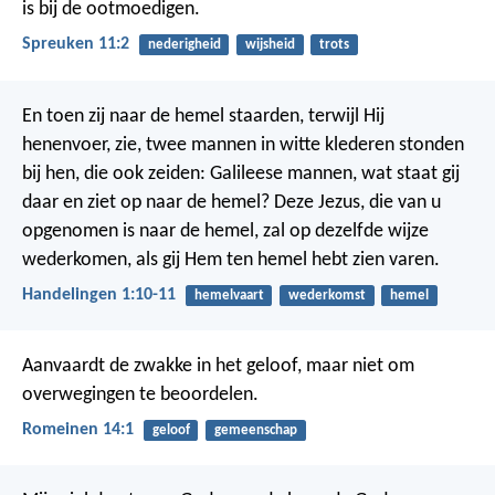
is bij de ootmoedigen.
Spreuken 11:2
nederigheid
wijsheid
trots
En toen zij naar de hemel staarden, terwijl Hij
henenvoer, zie, twee mannen in witte klederen stonden
bij hen, die ook zeiden: Galileese mannen, wat staat gij
daar en ziet op naar de hemel? Deze Jezus, die van u
opgenomen is naar de hemel, zal op dezelfde wijze
wederkomen, als gij Hem ten hemel hebt zien varen.
Handelingen 1:10-11
hemelvaart
wederkomst
hemel
Aanvaardt de zwakke in het geloof, maar niet om
overwegingen te beoordelen.
Romeinen 14:1
geloof
gemeenschap