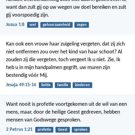
want dan zult gij op uw wegen uw doel bereiken en zult
gij voorspoedig zijn.
Jozua 1:8
wet
gehoorzaamheid
zegen
Kan ook een vrouw haar zuigeling vergeten, dat zij zich
niet ontfermen zou over het kind van haar schoot? Al
zouden zij die vergeten, toch vergeet Ik u niet. Zie, Ik
heb u in mijn handpalmen gegrift, uw muren zijn
bestendig vóór Mij.
Jesaja 49:15-16
liefde
familie
kinderen
Want nooit is profetie voortgekomen uit de wil van een
mens, maar, door de heilige Geest gedreven, hebben
mensen van Godswege gesproken.
2 Petrus 1:21
profetie
Geest
spreken