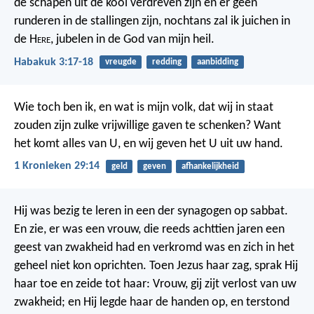
de schapen uit de kooi verdreven zijn
en er geen
runderen in de stallingen zijn,
nochtans zal ik juichen in
de H
ere
,
jubelen in de God van mijn heil.
Habakuk 3:17-18
vreugde
redding
aanbidding
Wie toch ben ik, en wat is mijn volk, dat wij in staat
zouden zijn zulke vrijwillige gaven te schenken? Want
het komt alles van U, en wij geven het U uit uw hand.
1 Kronieken 29:14
geld
geven
afhankelijkheid
Hij was bezig te leren in een der synagogen op sabbat.
En zie, er was een vrouw, die reeds achttien jaren een
geest van zwakheid had en verkromd was en zich in het
geheel niet kon oprichten. Toen Jezus haar zag, sprak Hij
haar toe en zeide tot haar: Vrouw, gij zijt verlost van uw
zwakheid; en Hij legde haar de handen op, en terstond