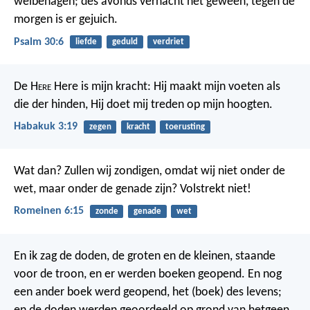
welbehagen;
des avonds vernacht het geween,
tegen de
morgen is er gejuich.
Psalm 30:6
liefde
geduld
verdriet
De H
ere
Here is mijn kracht:
Hij maakt mijn voeten als
die der hinden,
Hij doet mij treden op mijn hoogten.
Habakuk 3:19
zegen
kracht
toerusting
Wat dan? Zullen wij zondigen, omdat wij niet onder de
wet, maar onder de genade zijn? Volstrekt niet!
Romeinen 6:15
zonde
genade
wet
En ik zag de doden, de groten en de kleinen, staande
voor de troon, en er werden boeken geopend. En nog
een ander boek werd geopend, het (boek) des levens;