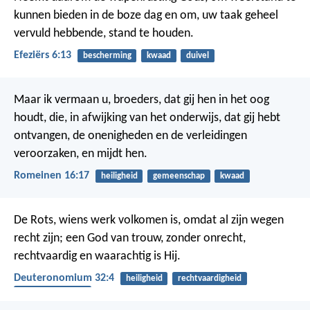
kunnen bieden in de boze dag en om, uw taak geheel
vervuld hebbende, stand te houden.
Efeziërs 6:13
bescherming
kwaad
duivel
Maar ik vermaan u, broeders, dat gij hen in het oog
houdt, die, in afwijking van het onderwijs, dat gij hebt
ontvangen, de onenigheden en de verleidingen
veroorzaken, en mijdt hen.
Romeinen 16:17
heiligheid
gemeenschap
kwaad
De Rots, wiens werk volkomen is,
omdat al zijn wegen
recht zijn;
een God van trouw, zonder onrecht,
rechtvaardig en waarachtig is Hij.
Deuteronomium 32:4
heiligheid
rechtvaardigheid
betrouwbaarheid