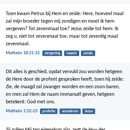
Toen kwam Petrus bij Hem en zeide: Here, hoeveel maal
zal mijn broeder tegen mij zondigen en moet ik hem
vergeven? Tot zevenmaal toe? Jezus zeide tot hem: Ik
zeg u, niet tot zevenmaal toe, maar tot zeventig maal
zevenmaal.
Matteüs 18:21-22
vergeving
naaste
zonde
Dit alles is geschied, opdat vervuld zou worden hetgeen
de Here door de profeet gesproken heeft, toen hij zeide:
Zie, de maagd zal zwanger worden en een zoon baren,
en men zal Hem de naam Immanuël geven, hetgeen
betekent: God met ons.
Matteüs 1:22-23
profetie
wonderen
Jezus
Zij zullen Mij ten eigendom zijn, zegt de H
ere
der