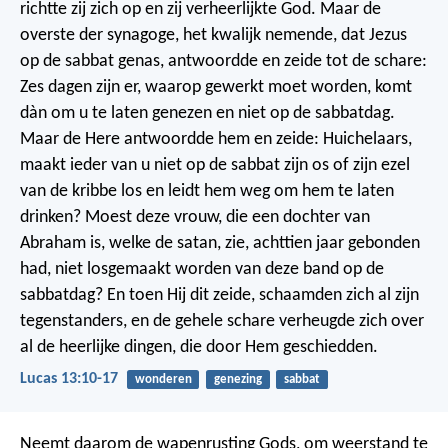
richtte zij zich op en zij verheerlijkte God. Maar de
overste der synagoge, het kwalijk nemende, dat Jezus
op de sabbat genas, antwoordde en zeide tot de schare:
Zes dagen zijn er, waarop gewerkt moet worden, komt
dàn om u te laten genezen en niet op de sabbatdag.
Maar de Here antwoordde hem en zeide: Huichelaars,
maakt ieder van u niet op de sabbat zijn os of zijn ezel
van de kribbe los en leidt hem weg om hem te laten
drinken? Moest deze vrouw, die een dochter van
Abraham is, welke de satan, zie, achttien jaar gebonden
had, niet losgemaakt worden van deze band op de
sabbatdag? En toen Hij dit zeide, schaamden zich al zijn
tegenstanders, en de gehele schare verheugde zich over
al de heerlijke dingen, die door Hem geschiedden.
Lucas 13:10-17
wonderen
genezing
sabbat
Neemt daarom de wapenrusting Gods, om weerstand te