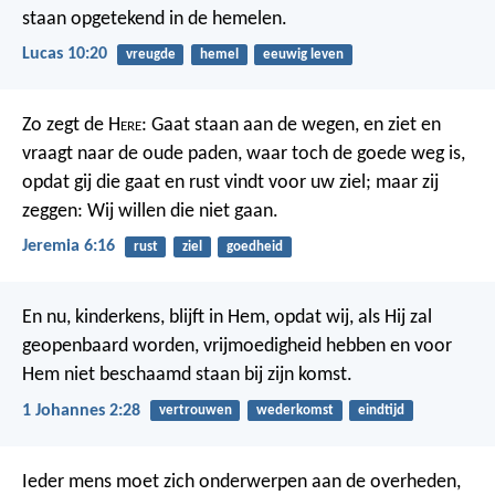
staan opgetekend in de hemelen.
Lucas 10:20
vreugde
hemel
eeuwig leven
Zo zegt de H
ere
: Gaat staan aan de wegen, en ziet en
vraagt naar de oude paden, waar toch de goede weg is,
opdat gij die gaat en rust vindt voor uw ziel; maar zij
zeggen: Wij willen die niet gaan.
Jeremia 6:16
rust
ziel
goedheid
En nu, kinderkens, blijft in Hem, opdat wij, als Hij zal
geopenbaard worden, vrijmoedigheid hebben en voor
Hem niet beschaamd staan bij zijn komst.
1 Johannes 2:28
vertrouwen
wederkomst
eindtijd
Ieder mens moet zich onderwerpen aan de overheden,