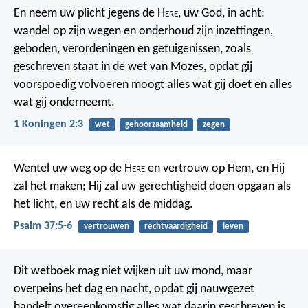
En neem uw plicht jegens de H
ere
, uw God, in acht:
wandel op zijn wegen en onderhoud zijn inzettingen,
geboden, verordeningen en getuigenissen, zoals
geschreven staat in de wet van Mozes, opdat gij
voorspoedig volvoeren moogt alles wat gij doet en alles
wat gij onderneemt.
1 Koningen 2:3
wet
gehoorzaamheid
zegen
Wentel uw weg op de H
ere
en vertrouw op Hem,
en Hij
zal het maken;
Hij zal uw gerechtigheid doen opgaan als
het licht,
en uw recht als de middag.
Psalm 37:5-6
vertrouwen
rechtvaardigheid
leven
Dit wetboek mag niet wijken uit uw mond, maar
overpeins het dag en nacht, opdat gij nauwgezet
handelt overeenkomstig alles wat daarin geschreven is,