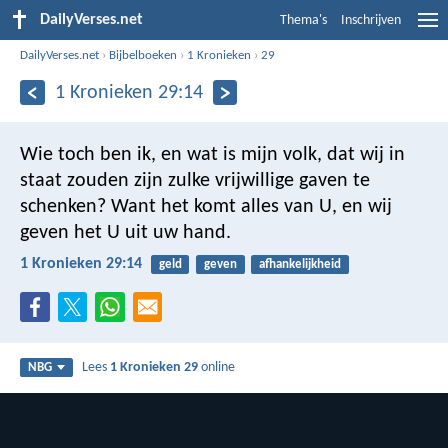
DailyVerses.net
Thema's
Inschrijven
DailyVerses.net
›
Bijbelboeken
›
1 Kronieken
›
29
1 Kronieken 29:14
Wie toch ben ik, en wat is mijn volk, dat wij in
staat zouden zijn zulke vrijwillige gaven te
schenken? Want het komt alles van U, en wij
geven het U uit uw hand.
1 Kronieken 29:14
geld
geven
afhankelijkheid
Lees
1 Kronieken 29
online
NBG