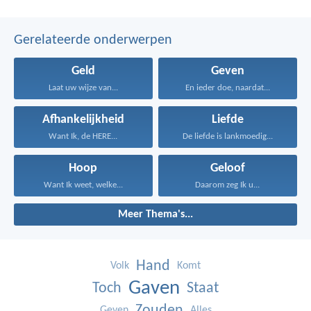
Gerelateerde onderwerpen
Geld
Geven
Laat uw wijze van...
En ieder doe, naardat...
Afhankelijkheid
Liefde
Want Ik, de HERE...
De liefde is lankmoedig...
Hoop
Geloof
Want Ik weet, welke...
Daarom zeg Ik u...
Meer Thema's...
Hand
Volk
Komt
Gaven
Toch
Staat
Zouden
Geven
Alles