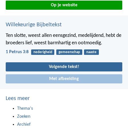
Op je website
Willekeurige Bijbeltekst
Ten slotte, weest allen eensgezind, medelijdend, hebt de
broeders lief, weest barmhartig en ootmoedig.
1 Petrus 3:8
nederigheid
gemeenschap
naaste
Volgende tekst!
Met afbeelding
Lees meer
Thema's
Zoeken
Archief