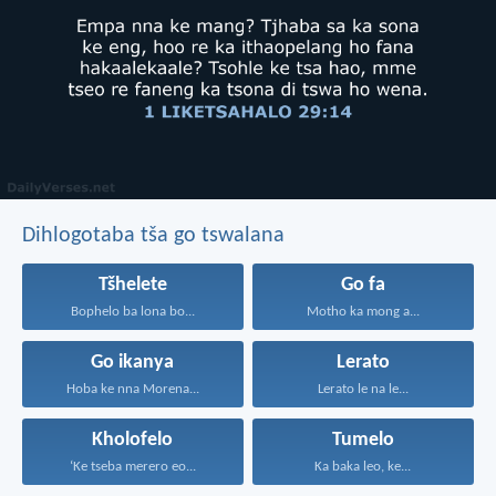
Dihlogotaba tša go tswalana
Tšhelete
Go fa
Bophelo ba lona bo...
Motho ka mong a...
Go ikanya
Lerato
Hoba ke nna Morena...
Lerato le na le...
Kholofelo
Tumelo
‘Ke tseba merero eo...
Ka baka leo, ke...