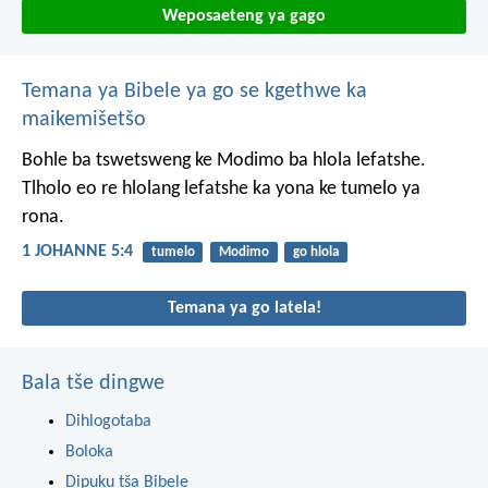
Weposaeteng ya gago
Temana ya Bibele ya go se kgethwe ka
maikemišetšo
Bohle ba tswetsweng ke Modimo ba hlola lefatshe.
Tlholo eo re hlolang lefatshe ka yona ke tumelo ya
rona.
1 JOHANNE 5:4
tumelo
Modimo
go hlola
Temana ya go latela!
Bala tše dingwe
Dihlogotaba
Boloka
Dipuku tša Bibele