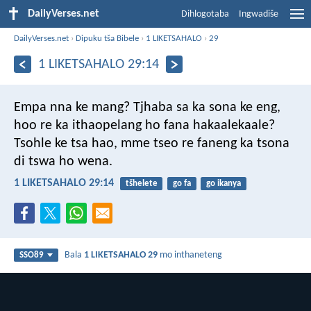
DailyVerses.net
Dihlogotaba
Ingwadiše
DailyVerses.net
›
Dipuku tša Bibele
›
1 LIKETSAHALO
›
29
1 LIKETSAHALO 29:14
Empa nna ke mang? Tjhaba sa ka sona ke eng,
hoo re ka ithaopelang ho fana hakaalekaale?
Tsohle ke tsa hao, mme tseo re faneng ka tsona
di tswa ho wena.
1 LIKETSAHALO 29:14
tšhelete
go fa
go ikanya
Bala
1 LIKETSAHALO 29
mo inthaneteng
SSO89