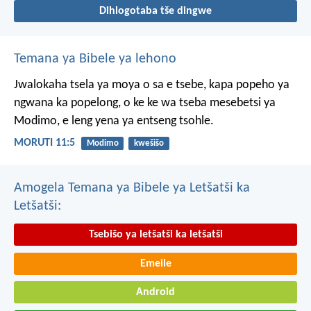
Dihlogotaba tše dingwe
Temana ya Bibele ya lehono
Jwalokaha tsela ya moya
o sa e tsebe,
kapa popeho ya
ngwana
ka popelong,
o ke ke wa tseba
mesebetsi ya
Modimo,
e leng yena ya entseng tsohle.
MORUTI 11:5
Modimo
kwešišo
Amogela Temana ya Bibele ya Letšatši ka
Letšatši:
Tsebišo ya letšatši ka letšatši
Emeile
Android