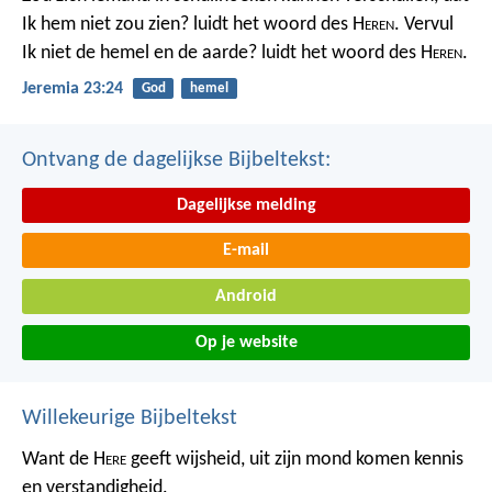
Ik hem niet zou zien? luidt het woord des H
eren
. Vervul
Ik niet de hemel en de aarde? luidt het woord des H
eren
.
Jeremia 23:24
God
hemel
Ontvang de dagelijkse Bijbeltekst:
Dagelijkse melding
E-mail
Android
Op je website
Willekeurige Bijbeltekst
Want de H
ere
geeft wijsheid,
uit zijn mond komen kennis
en verstandigheid.