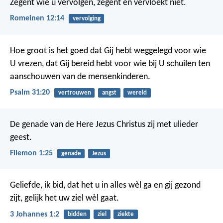
Zegent wie u vervolgen, zegent en vervloekt niet.
Romeinen 12:14
vervolging
Hoe groot is het goed
dat Gij hebt weggelegd voor wie
U vrezen,
dat Gij bereid hebt voor wie bij U schuilen
ten
aanschouwen van de mensenkinderen.
Psalm 31:20
vertrouwen
angst
wereld
De genade van de Here Jezus Christus zij met ulieder
geest.
Filemon 1:25
genade
Jezus
Geliefde, ik bid, dat het u in alles wèl ga en gij gezond
zijt, gelijk het uw ziel wèl gaat.
3 Johannes 1:2
bidden
ziel
ziekte