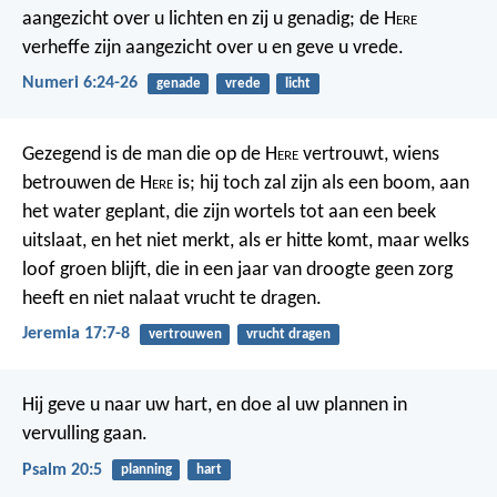
aangezicht over u lichten en zij u genadig;
de H
ere
verheffe zijn aangezicht over u en geve u vrede.
Numeri 6:24-26
genade
vrede
licht
Gezegend is de man die op de H
ere
vertrouwt, wiens
betrouwen de H
ere
is; hij toch zal zijn als een boom, aan
het water geplant, die zijn wortels tot aan een beek
uitslaat, en het niet merkt, als er hitte komt, maar welks
loof groen blijft, die in een jaar van droogte geen zorg
heeft en niet nalaat vrucht te dragen.
Jeremia 17:7-8
vertrouwen
vrucht dragen
Hij geve u naar uw hart,
en doe al uw plannen in
vervulling gaan.
Psalm 20:5
planning
hart