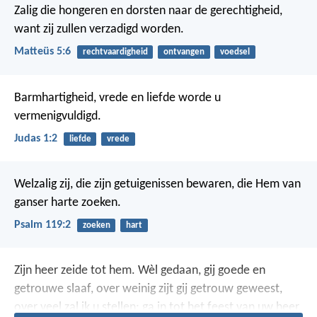
Zalig die hongeren en dorsten naar de gerechtigheid,
want zij zullen verzadigd worden.
Matteüs 5:6
rechtvaardigheid
ontvangen
voedsel
Barmhartigheid, vrede en liefde worde u
vermenigvuldigd.
Judas 1:2
liefde
vrede
Welzalig zij, die zijn getuigenissen bewaren,
die Hem van
ganser harte zoeken.
Psalm 119:2
zoeken
hart
Zijn heer zeide tot hem. Wèl gedaan, gij goede en
getrouwe slaaf, over weinig zijt gij getrouw geweest,
over veel zal ik u stellen; ga in tot het feest van uw heer.