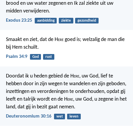
brood en uw water zegenen en Ik zal ziekte uit uw
midden verwijderen.
Exodus 23:25
aanbidding
ziekte
gezondheid
Smaakt en ziet, dat de H
ere
goed is;
welzalig de man die
bij Hem schuilt.
Psalm 34:9
God
rust
Doordat ik u heden gebied de H
ere
, uw God, lief te
hebben door in zijn wegen te wandelen en zijn geboden,
inzettingen en verordeningen te onderhouden, opdat gij
leeft en talrijk wordt en de H
ere
, uw God, u zegene in het
land, dat gij in bezit gaat nemen.
Deuteronomium 30:16
wet
leven