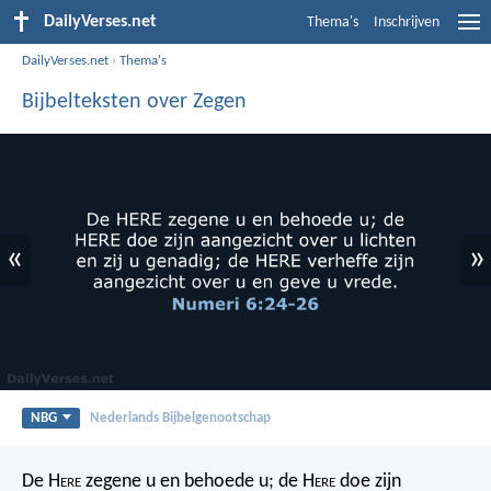
DailyVerses.net
Thema's
Inschrijven
DailyVerses.net
›
Thema's
Bijbelteksten over Zegen
«
»
NBG
Nederlands Bijbelgenootschap
De H
ere
zegene u en behoede u;
de H
ere
doe zijn