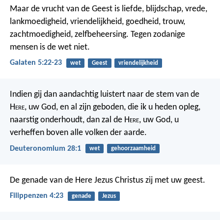
Maar de vrucht van de Geest is liefde, blijdschap, vrede,
lankmoedigheid, vriendelijkheid, goedheid, trouw,
zachtmoedigheid, zelfbeheersing. Tegen zodanige
mensen is de wet niet.
Galaten 5:22-23
wet
Geest
vriendelijkheid
Indien gij dan aandachtig luistert naar de stem van de
H
ere
, uw God, en al zijn geboden, die ik u heden opleg,
naarstig onderhoudt, dan zal de H
ere
, uw God, u
verheffen boven alle volken der aarde.
Deuteronomium 28:1
wet
gehoorzaamheid
De genade van de Here Jezus Christus zij met uw geest.
Filippenzen 4:23
genade
Jezus