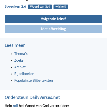
Spreuken 2:6
Woord van God
wijsheid
Volgende tekst!
Met afbeelding
Lees meer
Thema's
Zoeken
Archief
Bijbelboeken
Populairste Bijbelteksten
Ondersteun DailyVerses.net
Help
mij
het Woord van God verspreiden: