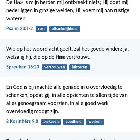
De H
ere
is mijn herder, mij ontbreekt niets;
Hij doet mij
nederliggen in grazige weiden;
Hij voert mij aan rustige
wateren.
Psalm 23:1-2
rust
afhankelijkheid
Wie op het woord acht geeft, zal het goede vinden;
ja,
welzalig hij, die op de H
ere
vertrouwt.
Spreuken 16:20
vertrouwen
luisteren
En God is bij machte alle genade in u overvloedig te
schenken, opdat gij, in alle opzichten te allen tijde van
alles genoegzaam voorzien, in alle goed werk
overvloedig moogt zijn.
2 Korintiërs 9:8
piekeren
goedheid
werken