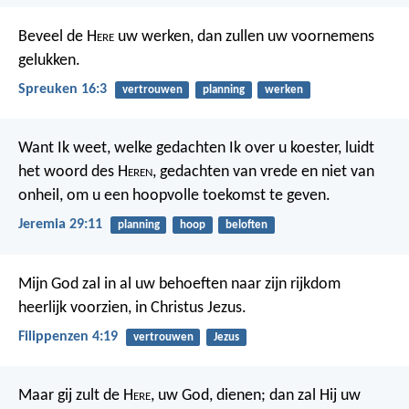
Beveel de H
ere
uw werken,
dan zullen uw voornemens
gelukken.
Spreuken 16:3
vertrouwen
planning
werken
Want Ik weet, welke gedachten Ik over u koester, luidt
het woord des H
eren
, gedachten van vrede en niet van
onheil, om u een hoopvolle toekomst te geven.
Jeremia 29:11
planning
hoop
beloften
Mijn God zal in al uw behoeften naar zijn rijkdom
heerlijk voorzien, in Christus Jezus.
Filippenzen 4:19
vertrouwen
Jezus
Maar gij zult de H
ere
, uw God, dienen; dan zal Hij uw