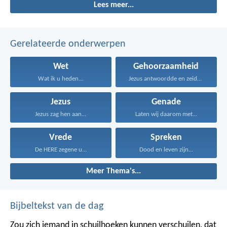
Lees meer...
Gerelateerde onderwerpen
Wet
Gehoorzaamheid
Wat ik u heden...
Jezus antwoordde en zeide...
Jezus
Genade
Jezus zag hen aan...
Laten wij daarom met...
Vrede
Spreken
De HERE zegene u...
Dood en leven zijn...
Meer Thema's...
Bijbeltekst van de dag
Zou zich iemand in schuilhoeken kunnen verschuilen, dat