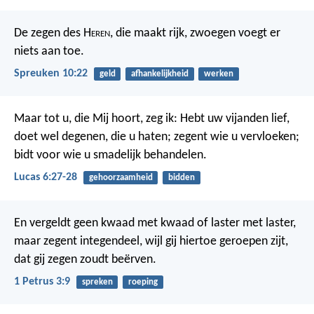
De zegen des H
eren
, die maakt rijk,
zwoegen voegt er
niets aan toe.
Spreuken 10:22
geld
afhankelijkheid
werken
Maar tot u, die Mij hoort, zeg ik: Hebt uw vijanden lief,
doet wel degenen, die u haten; zegent wie u vervloeken;
bidt voor wie u smadelijk behandelen.
Lucas 6:27-28
gehoorzaamheid
bidden
En vergeldt geen kwaad met kwaad of laster met laster,
maar zegent integendeel, wijl gij hiertoe geroepen zijt,
dat gij zegen zoudt beërven.
1 Petrus 3:9
spreken
roeping