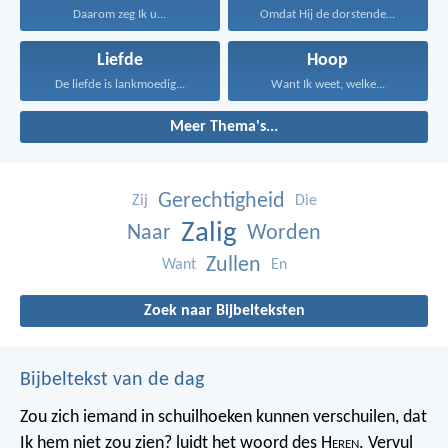
Daarom zeg Ik u...
Omdat Hij de dorstende...
Liefde
Hoop
De liefde is lankmoedig...
Want Ik weet, welke...
Meer Thema's...
Gerechtigheid
Zij
Die
Zalig
Naar
Worden
Zullen
Want
En
Zoek naar Bijbelteksten
Bijbeltekst van de dag
Zou zich iemand in schuilhoeken kunnen verschuilen, dat
Ik hem niet zou zien? luidt het woord des H
eren
. Vervul