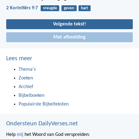
2 Korintiërs 9:7
vreugde
geven
hart
Volgende tekst!
Met afbeelding
Lees meer
Thema's
Zoeken
Archief
Bijbelboeken
Populairste Bijbelteksten
Ondersteun DailyVerses.net
Help
mij
het Woord van God verspreiden: