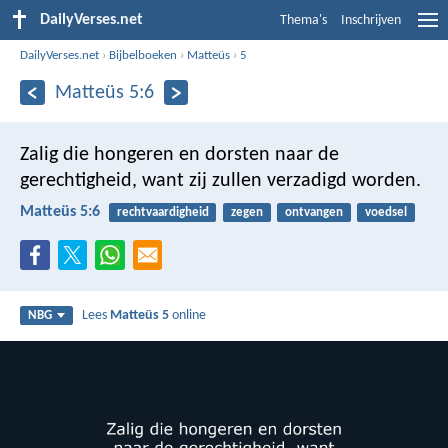
DailyVerses.net
Thema's
Inschrijven
DailyVerses.net
›
Bijbelboeken
›
Matteüs
›
5
Matteüs 5:6
Zalig die hongeren en dorsten naar de
gerechtigheid,
want zij zullen verzadigd worden.
Matteüs 5:6
rechtvaardigheid
zegen
ontvangen
voedsel
Lees
Matteüs 5
online
NBG