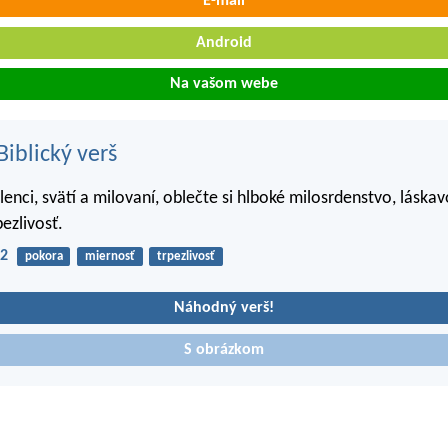
E-mail
Android
Na vašom webe
iblický verš
enci, svätí a milovaní, oblečte si hlboké milosrdenstvo, láskav
ezlivosť.
12
pokora
miernosť
trpezlivosť
Náhodný verš!
S obrázkom