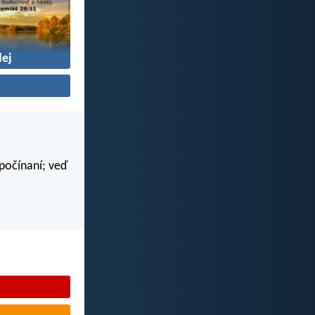
ej
 počínaní; veď