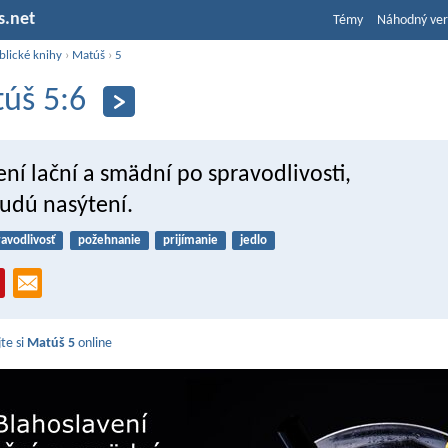
s.net
Témy
Náhodný ver
blické knihy
›
Matúš
›
5
úš 5:6
ní lační a smädní po spravodlivosti,
budú nasýtení.
ravodlivosť
požehnanie
prijímanie
jedlo
jte si
Matúš 5
online