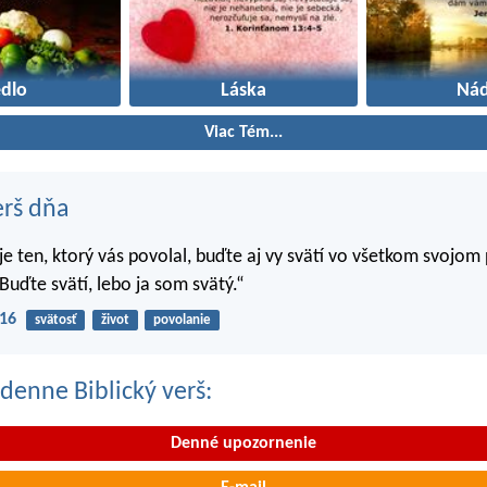
edlo
Láska
Nád
Viac Tém...
erš dňa
 je ten, ktorý vás povolal, buďte aj vy svätí vo všetkom svojom
Buďte svätí, lebo ja som svätý.“
-16
svätosť
život
povolanie
denne Biblický verš:
Denné upozornenie