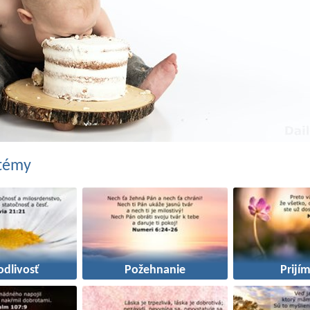
 témy
odlivosť
Požehnanie
Prijí