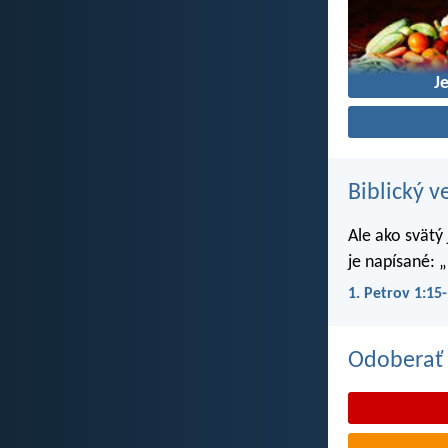
J
Biblický v
Ale ako svätý
je napísané: „
1. Petrov 1:15
Odoberať 