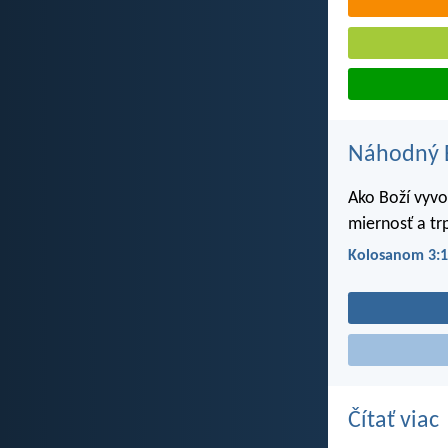
Náhodný B
Ako Boží vyvol
miernosť a trp
Kolosanom 3:
Čítať viac