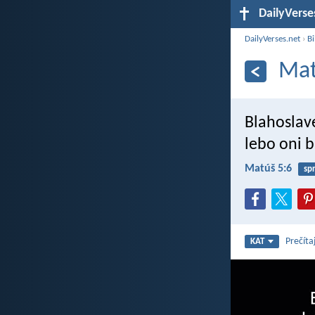
DailyVerse
DailyVerses.net
›
Bi
Mat
Blahoslave
lebo oni 
Matúš 5:6
sp
Prečíta
KAT