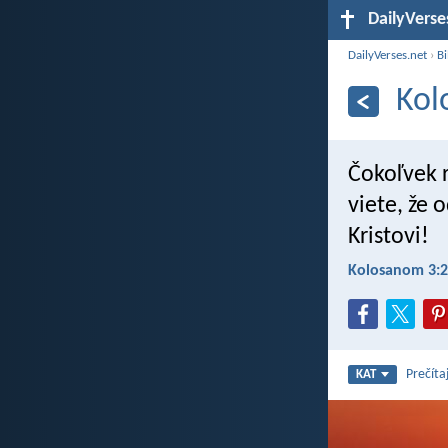
DailyVerse
DailyVerses.net
›
Bi
Kol
Čokoľvek r
viete, že 
Kristovi!
Kolosanom 3:2
Prečíta
KAT