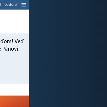
š
Odoberať
 ľuďom! Veď
e Pánovi,