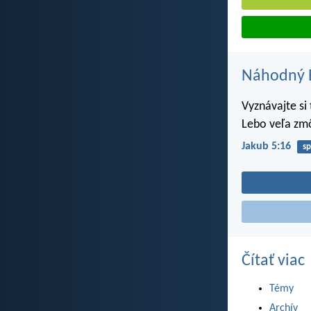
Náhodný B
Vyznávajte si
Lebo veľa zmô
Jakub 5:16
sp
Čítať viac
Témy
Archív