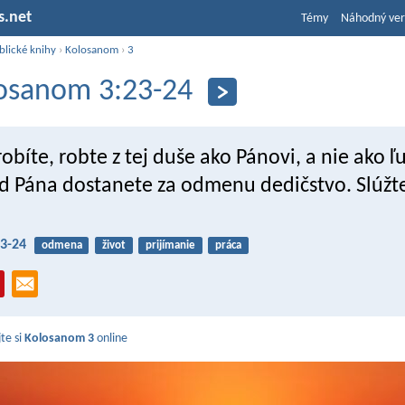
s.net
Témy
Náhodný ver
blické knihy
›
Kolosanom
›
3
osanom 3:23-24
obíte, robte z tej duše ako Pánovi, a nie ako
od Pána dostanete za odmenu dedičstvo. Slúžt
3-24
odmena
život
prijímanie
práca
jte si
Kolosanom 3
online