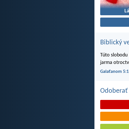
L
Biblický v
Túto slobodu 
jarma otroctv
Galaťanom 5:1
Odoberať 