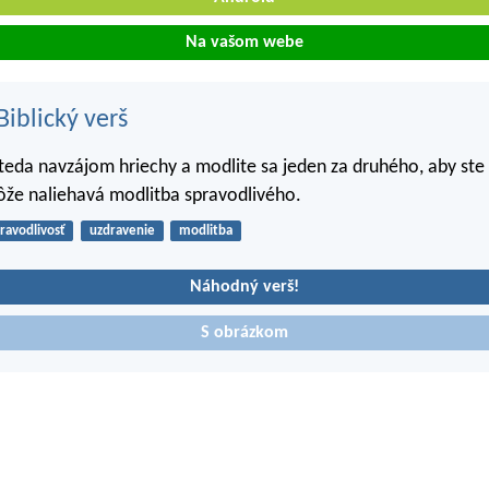
Na vašom webe
iblický verš
 teda navzájom hriechy a modlite sa jeden za druhého, aby ste 
že naliehavá modlitba spravodlivého.
ravodlivosť
uzdravenie
modlitba
Náhodný verš!
S obrázkom