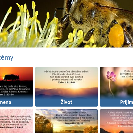
 témy
mena
Život
Prijí