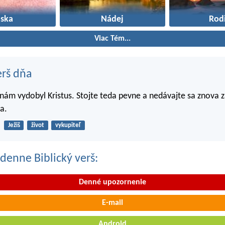
áska
Nádej
Rod
Viac Tém...
erš dňa
nám vydobyl Kristus. Stojte teda pevne a nedávajte sa znova 
a.
Ježiš
život
vykupiteľ
denne Biblický verš:
Denné upozornenie
E-mail
Android