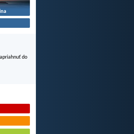
ina
zapriahnuť do