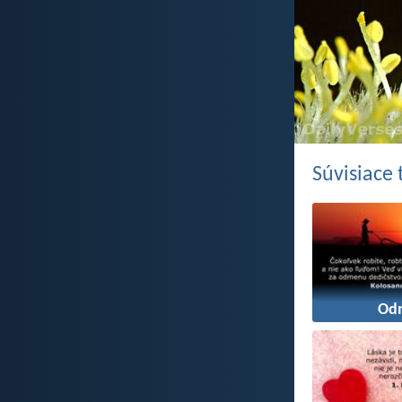
Súvisiace
Od