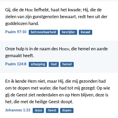
Gij, die de H
ere
liefhebt, haat het kwade;
Hij, die de
zielen van zijn gunstgenoten bewaart,
redt hen uit der
goddelozen hand.
Psalm 97:10
betrouwbaarheid
bevrijder
kwaad
Onze hulp is in de naam des H
eren
,
die hemel en aarde
gemaakt heeft.
Psalm 124:8
schepping
God
hemel
En ik kende Hem niet, maar Hij, die mij gezonden had
om te dopen met water, die had tot mij gezegd: Op wie
gij de Geest ziet nederdalen en op Hem blijven, deze is
het, die met de heilige Geest doopt.
Johannes 1:33
Jezus
Geest
dopen