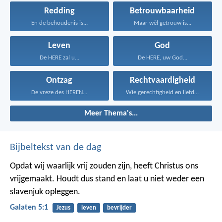
Redding
Betrouwbaarheid
En de behoudenis is...
Maar wèl getrouw is...
Leven
God
De HERE zal u...
De HERE, uw God...
Ontzag
Rechtvaardigheid
De vreze des HEREN...
Wie gerechtigheid en liefde...
Meer Thema's...
Bijbeltekst van de dag
Opdat wij waarlijk vrij zouden zijn, heeft Christus ons
vrijgemaakt. Houdt dus stand en laat u niet weder een
slavenjuk opleggen.
Galaten 5:1
Jezus
leven
bevrijder