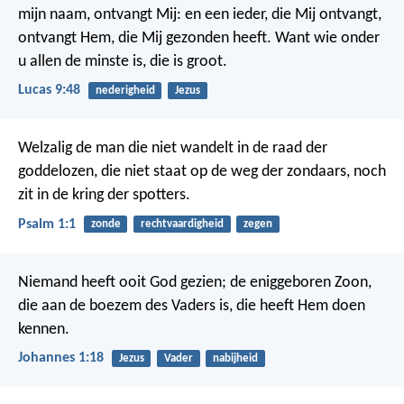
mijn naam, ontvangt Mij: en een ieder, die Mij ontvangt,
ontvangt Hem, die Mij gezonden heeft. Want wie onder
u allen de minste is, die is groot.
Lucas 9:48
nederigheid
Jezus
Welzalig de man die niet wandelt
in de raad der
goddelozen,
die niet staat op de weg der zondaars,
noch
zit in de kring der spotters.
Psalm 1:1
zonde
rechtvaardigheid
zegen
Niemand heeft ooit God gezien; de eniggeboren Zoon,
die aan de boezem des Vaders is, die heeft Hem doen
kennen.
Johannes 1:18
Jezus
Vader
nabijheid