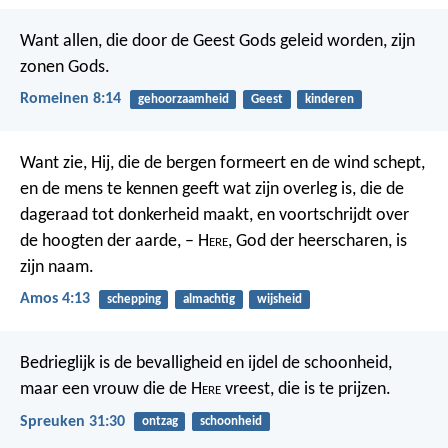
Want allen, die door de Geest Gods geleid worden, zijn
zonen Gods.
Romeinen 8:14
gehoorzaamheid
Geest
kinderen
Want zie, Hij, die de bergen formeert en de wind schept,
en de mens te kennen geeft wat zijn overleg is, die de
dageraad tot donkerheid maakt, en voortschrijdt over
de hoogten der aarde, – H
ere
, God der heerscharen, is
zijn naam.
Amos 4:13
schepping
almachtig
wijsheid
Bedrieglijk is de bevalligheid en ijdel de schoonheid,
maar een vrouw die de H
ere
vreest, die is te prijzen.
Spreuken 31:30
ontzag
schoonheid