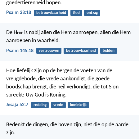
goedertierenheid hopen.
Psalm 33:18
betrouwbaarheid
God
ontzag
De H
ere
is nabij allen die Hem aanroepen,
allen die Hem
aanroepen in waarheid.
Psalm 145:18
vertrouwen
betrouwbaarheid
bidden
Hoe liefelijk zijn op de bergen de voeten van de
vreugdebode, die vrede aankondigt, die goede
boodschap brengt, die heil verkondigt, die tot Sion
spreekt: Uw God is Koning.
Jesaja 52:7
redding
vrede
koninkrijk
Bedenkt de dingen, die boven zijn, niet die op de aarde
zijn.