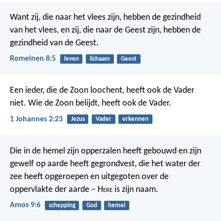
Want zij, die naar het vlees zijn, hebben de gezindheid
van het vlees, en zij, die naar de Geest zijn, hebben de
gezindheid van de Geest.
Romeinen 8:5
leven
lichaam
Geest
Een ieder, die de Zoon loochent, heeft ook de Vader
niet. Wie de Zoon belijdt, heeft ook de Vader.
1 Johannes 2:23
Jezus
Vader
erkennen
Die in de hemel zijn opperzalen heeft gebouwd en zijn
gewelf op aarde heeft gegrondvest, die het water der
zee heeft opgeroepen en uitgegoten over de
oppervlakte der aarde – H
ere
is zijn naam.
Amos 9:6
schepping
God
hemel