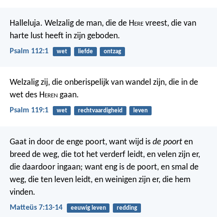
Halleluja. Welzalig de man, die de H
ere
vreest,
die van
harte lust heeft in zijn geboden.
Psalm 112:1
wet
liefde
ontzag
Welzalig zij, die onberispelijk van wandel zijn,
die in de
wet des H
eren
gaan.
Psalm 119:1
wet
rechtvaardigheid
leven
Gaat in door de enge poort, want wijd is
de poort
en
breed de weg, die tot het verderf leidt, en velen zijn er,
die daardoor ingaan; want eng is de poort, en smal de
weg, die ten leven leidt, en weinigen zijn er, die hem
vinden.
Matteüs 7:13-14
eeuwig leven
redding