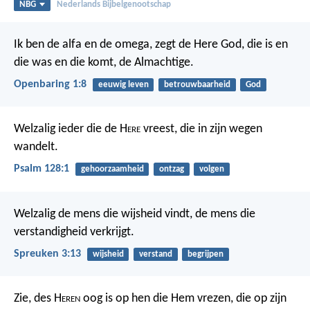
NBG
Nederlands Bijbelgenootschap
Ik ben de alfa en de omega, zegt de Here God, die is en
die was en die komt, de Almachtige.
Openbaring 1:8
eeuwig leven
betrouwbaarheid
God
Welzalig ieder die de H
ere
vreest,
die in zijn wegen
wandelt.
Psalm 128:1
gehoorzaamheid
ontzag
volgen
Welzalig de mens die wijsheid vindt,
de mens die
verstandigheid verkrijgt.
Spreuken 3:13
wijsheid
verstand
begrijpen
Zie, des H
eren
oog is op hen die Hem vrezen,
die op zijn