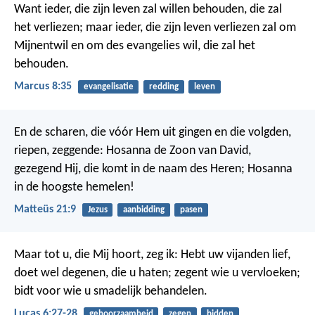
Want ieder, die zijn leven zal willen behouden, die zal
het verliezen; maar ieder, die zijn leven verliezen zal om
Mijnentwil en om des evangelies wil, die zal het
behouden.
Marcus 8:35
evangelisatie
redding
leven
En de scharen, die vóór Hem uit gingen en die volgden,
riepen, zeggende:
Hosanna de Zoon van David,
gezegend Hij, die komt in de naam des Heren; Hosanna
in de hoogste hemelen!
Matteüs 21:9
Jezus
aanbidding
pasen
Maar tot u, die Mij hoort, zeg ik: Hebt uw vijanden lief,
doet wel degenen, die u haten; zegent wie u vervloeken;
bidt voor wie u smadelijk behandelen.
Lucas 6:27-28
gehoorzaamheid
zegen
bidden