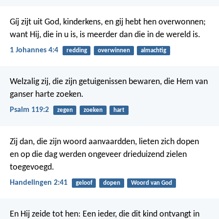
Gíj zijt uit God, kinderkens, en gij hebt hen overwonnen;
want Hij, die in u is, is meerder dan die in de wereld is.
1 Johannes 4:4
redding
overwinnen
almachtig
Welzalig zij, die zijn getuigenissen bewaren,
die Hem van
ganser harte zoeken.
Psalm 119:2
zegen
zoeken
hart
Zij dan, die zijn woord aanvaardden, lieten zich dopen
en op die dag werden ongeveer drieduizend zielen
toegevoegd.
Handelingen 2:41
geloof
dopen
Woord van God
En Hij zeide tot hen: Een ieder, die dit kind ontvangt in