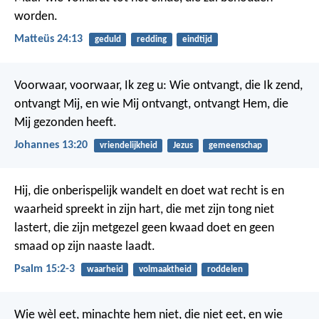
worden.
Matteüs 24:13
geduld
redding
eindtijd
Voorwaar, voorwaar, Ik zeg u: Wie ontvangt, die Ik zend,
ontvangt Mij, en wie Mij ontvangt, ontvangt Hem, die
Mij gezonden heeft.
Johannes 13:20
vriendelijkheid
Jezus
gemeenschap
Hij, die onberispelijk wandelt en doet wat recht is
en
waarheid spreekt in zijn hart,
die met zijn tong niet
lastert,
die zijn metgezel geen kwaad doet
en geen
smaad op zijn naaste laadt.
Psalm 15:2-3
waarheid
volmaaktheid
roddelen
Wie wèl eet, minachte hem niet, die niet eet, en wie