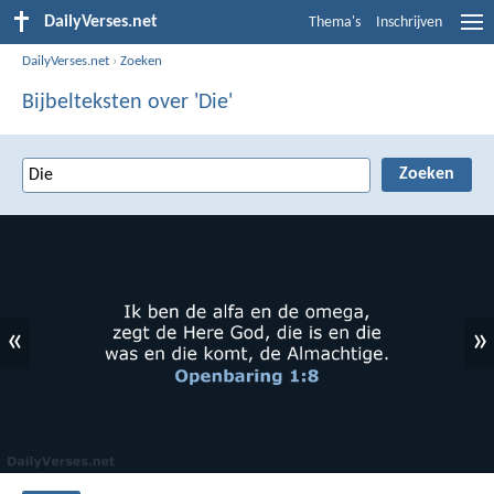
DailyVerses.net
Thema's
Inschrijven
DailyVerses.net
›
Zoeken
Bijbelteksten over 'Die'
«
»