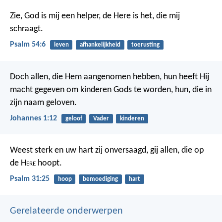
Zie, God is mij een helper,
de Here is het, die mij
schraagt.
Psalm 54:6
leven
afhankelijkheid
toerusting
Doch allen, die Hem aangenomen hebben, hun heeft Hij
macht gegeven om kinderen Gods te worden, hun, die in
zijn naam geloven.
Johannes 1:12
geloof
Vader
kinderen
Weest sterk en uw hart zij onversaagd,
gij allen, die op
de H
ere
hoopt.
Psalm 31:25
hoop
bemoediging
hart
Gerelateerde onderwerpen