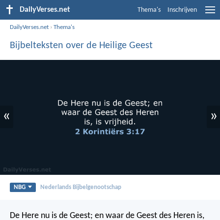
DailyVerses.net
Thema's
Inschrijven
DailyVerses.net
›
Thema's
Bijbelteksten over de Heilige Geest
«
»
NBG
Nederlands Bijbelgenootschap
De Here nu is de Geest; en waar de Geest des Heren is,