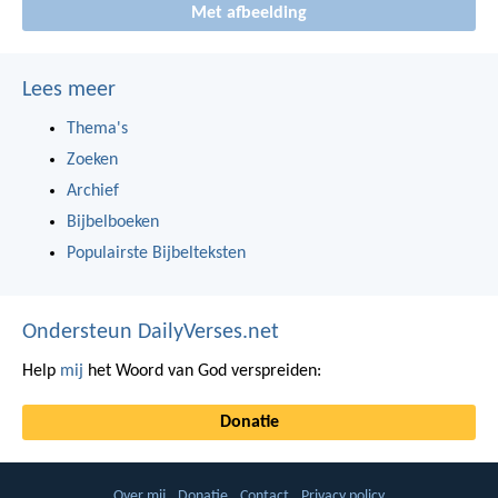
Met afbeelding
Lees meer
Thema's
Zoeken
Archief
Bijbelboeken
Populairste Bijbelteksten
Ondersteun DailyVerses.net
Help
mij
het Woord van God verspreiden:
Donatie
Over mij
Donatie
Contact
Privacy policy