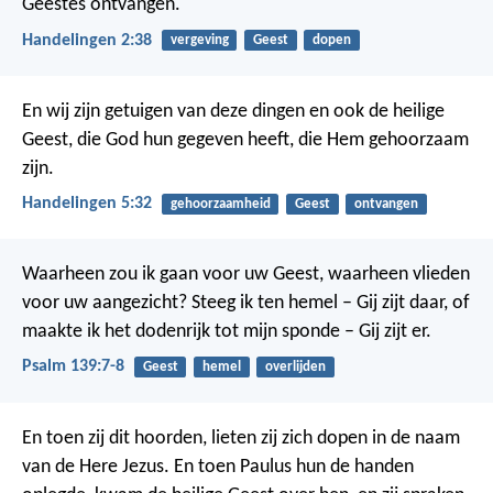
Geestes ontvangen.
Handelingen 2:38
vergeving
Geest
dopen
En wij zijn getuigen van deze dingen en ook de heilige
Geest, die God hun gegeven heeft, die Hem gehoorzaam
zijn.
Handelingen 5:32
gehoorzaamheid
Geest
ontvangen
Waarheen zou ik gaan voor uw Geest,
waarheen vlieden
voor uw aangezicht?
Steeg ik ten hemel – Gij zijt daar,
of
maakte ik het dodenrijk tot mijn sponde – Gij zijt er.
Psalm 139:7-8
Geest
hemel
overlijden
En toen zij dit hoorden, lieten zij zich dopen in de naam
van de Here Jezus. En toen Paulus hun de handen