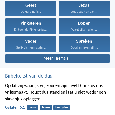
Geest
Jezus
De Here nu is...
Jezus zag hen aan...
Pinksteren
Dopen
En toen de Pinksterdag...
Want gij zijt allen...
Vader
Spreken
Gelijk zich een vader...
Dood en leven zijn...
Meer Thema's...
Bijbeltekst van de dag
Opdat wij waarlijk vrij zouden zijn, heeft Christus ons
vrijgemaakt. Houdt dus stand en laat u niet weder een
slavenjuk opleggen.
Galaten 5:1
Jezus
leven
bevrijder