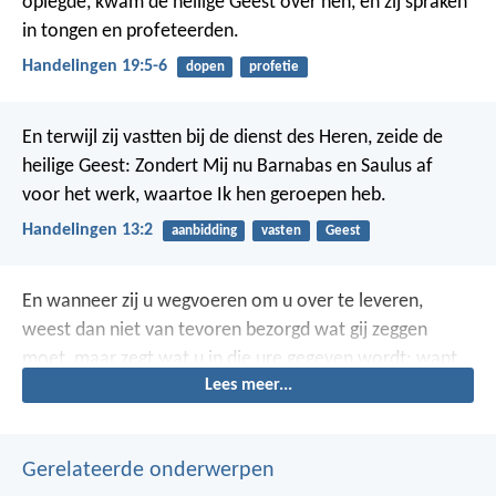
oplegde, kwam de heilige Geest over hen, en zij spraken
in tongen en profeteerden.
Handelingen 19:5-6
dopen
profetie
En terwijl zij vastten bij de dienst des Heren, zeide de
heilige Geest: Zondert Mij nu Barnabas en Saulus af
voor het werk, waartoe Ik hen geroepen heb.
Handelingen 13:2
aanbidding
vasten
Geest
En wanneer zij u wegvoeren om u over te leveren,
weest dan niet van tevoren bezorgd wat gij zeggen
moet, maar zegt wat u in die ure gegeven wordt; want
Lees meer...
gij zijt het niet, die spreekt, maar de heilige Geest.
Gerelateerde onderwerpen