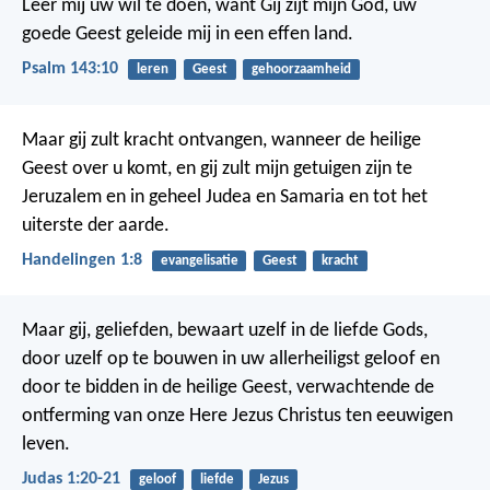
Leer mij uw wil te doen, want Gij zijt mijn God,
uw
goede Geest geleide mij in een effen land.
Psalm 143:10
leren
Geest
gehoorzaamheid
Maar gij zult kracht ontvangen, wanneer de heilige
Geest over u komt, en gij zult mijn getuigen zijn te
Jeruzalem en in geheel Judea en Samaria en tot het
uiterste der aarde.
Handelingen 1:8
evangelisatie
Geest
kracht
Maar gij, geliefden, bewaart uzelf in de liefde Gods,
door uzelf op te bouwen in uw allerheiligst geloof en
door te bidden in de heilige Geest, verwachtende de
ontferming van onze Here Jezus Christus ten eeuwigen
leven.
Judas 1:20-21
geloof
liefde
Jezus