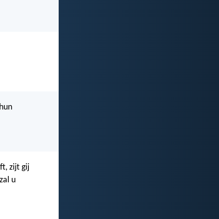
 hun
 zijt gij
zal u