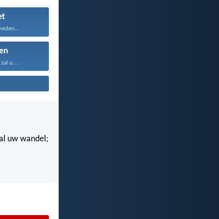
t
heden...
en
al u...
n al uw wandel;