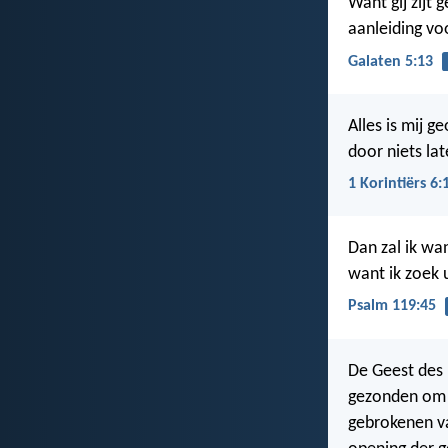
Want gij zijt 
aanleiding vo
Galaten 5:13
Alles is mij g
door niets la
1 Korintiërs 6:
Dan zal ik wa
want ik zoek 
Psalm 119:45
De Geest des
gezonden om 
gebrokenen va