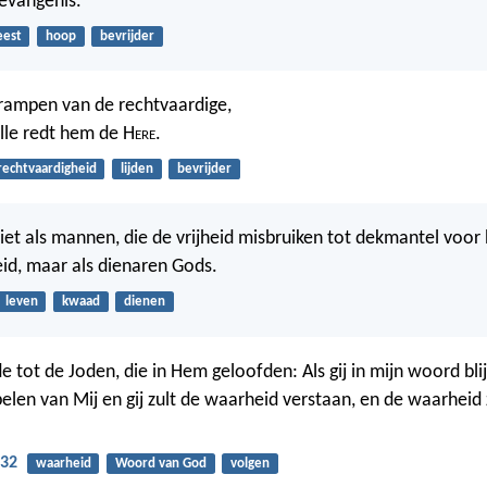
evangenis.
eest
hoop
bevrijder
e rampen van de rechtvaardige,
alle redt hem de H
ere
.
rechtvaardigheid
lijden
bevrijder
 niet als mannen, die de vrijheid misbruiken tot dekmantel voor
id, maar als dienaren Gods.
leven
kwaad
dienen
e tot de Joden, die in Hem geloofden: Als gij in mijn woord blijft,
pelen van Mij en gij zult de waarheid verstaan, en de waarheid 
-32
waarheid
Woord van God
volgen