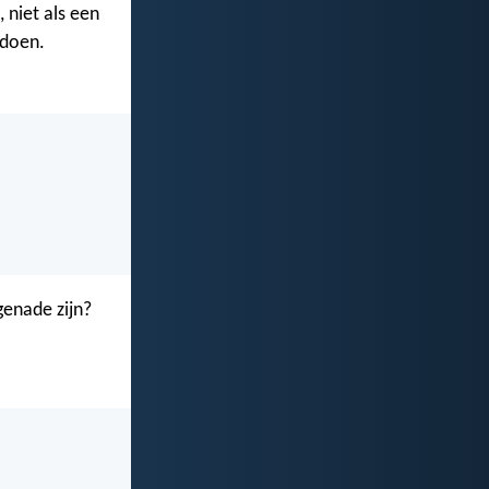
, niet als een
 doen.
genade zijn?