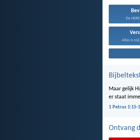
Bev
De HERE,
Vers
Alles is mi
Bijbelteks
Maar gelijk Hi
er staat imme
1 Petrus 1:15-
Ontvang de