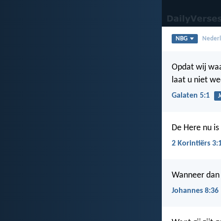
NBG
Nederl
Opdat wij waar
laat u niet w
Galaten 5:1
J
De Here nu is 
2 Korintiërs 3:
Wanneer dan de
Johannes 8:36