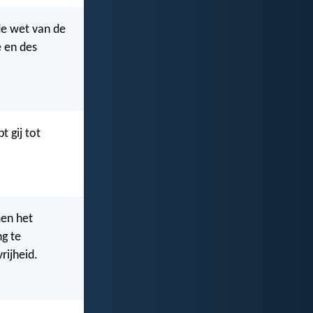
 de wet van de
e en des
 gij tot
men het
ng te
rijheid.