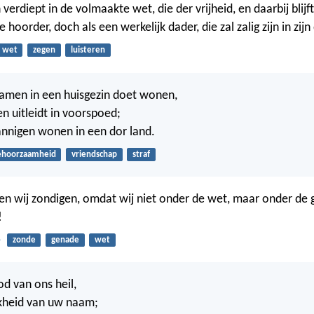
verdiept in de volmaakte wet, die der vrijheid, en daarbij blijft
 hoorder, doch als een werkelijk dader, die zal zalig zijn in zijn
wet
zegen
luisteren
amen in een huisgezin doet wonen,
n uitleidt in voorspoed;
nnigen wonen in een dor land.
ehoorzaamheid
vriendschap
straf
en wij zondigen, omdat wij niet onder de wet, maar onder de 
!
5
zonde
genade
wet
od van ons heil,
jkheid van uw naam;