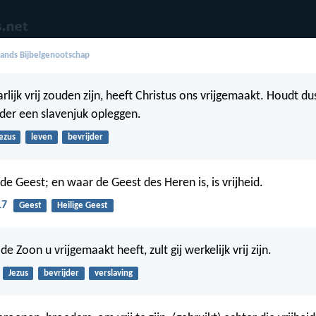
ands Bijbelgenootschap
lijk vrij zouden zijn, heeft Christus ons vrijgemaakt. Houdt du
eder een slavenjuk opleggen.
ezus
leven
bevrijder
de Geest; en waar de Geest des Heren is, is vrijheid.
17
Geest
Heilige Geest
 Zoon u vrijgemaakt heeft, zult gij werkelijk vrij zijn.
Jezus
bevrijder
verslaving