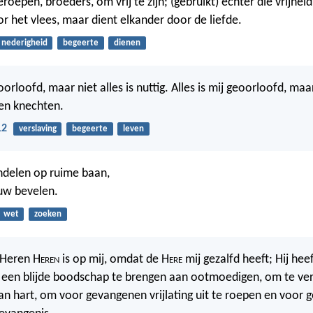
geroepen, broeders, om vrij te zijn; (gebruikt) echter die vrijheid
or het vlees, maar dient elkander door de liefde.
nederigheid
begeerte
dienen
eoorloofd, maar niet alles is nuttig. Alles is mij geoorloofd, maar
ten knechten.
12
verslaving
begeerte
leven
ndelen op ruime baan,
uw bevelen.
wet
zoeken
 Heren H
eren
is op mij, omdat de H
ere
mij gezalfd heeft; Hij heef
een blijde boodschap te brengen aan ootmoedigen, om te ve
n hart, om voor gevangenen vrijlating uit te roepen en voor