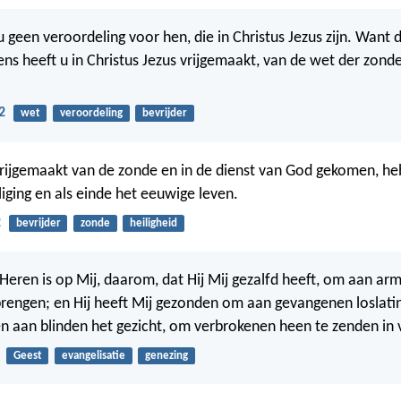
u geen veroordeling voor hen, die in Christus Jezus zijn. Want
ens heeft u in Christus Jezus vrijgemaakt, van de wet der zond
2
wet
veroordeling
bevrijder
rijgemaakt van de zonde en in de dienst van God gekomen, hebt
liging en als einde het eeuwige leven.
2
bevrijder
zonde
heiligheid
Heren is op Mij, daarom, dat Hij Mij gezalfd heeft, om aan ar
brengen; en Hij heeft Mij gezonden om aan gevangenen loslati
n aan blinden het gezicht, om verbrokenen heen te zenden in v
Geest
evangelisatie
genezing