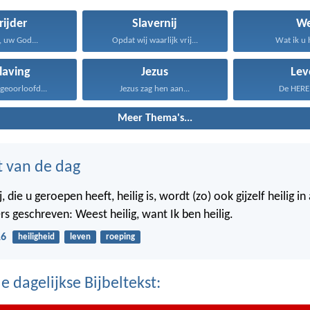
rijder
Slavernij
We
 uw God...
Opdat wij waarlijk vrij...
Wat ik u 
laving
Jezus
Lev
j geoorloofd...
Jezus zag hen aan...
De HERE z
Meer Thema's...
t van de dag
j, die u geroepen heeft, heilig is, wordt (zo) ook gijzelf heilig i
rs geschreven: Weest heilig, want Ik ben heilig.
16
heiligheid
leven
roeping
 dagelijkse Bijbeltekst: