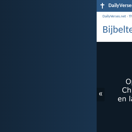
DailyVerse
DailyVerses.net
›
T
Bijbelt
«