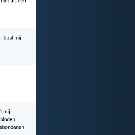
 niet als een
 ik zal mij
t mij
rbinden
 gebondenen