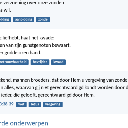
oe verzoening over onze zonden
 wil.
edding
aanbidding
zonde
e
liefhebt, haat het kwade;
elen van zijn gunstgenoten bewaart,
der goddelozen hand.
betrouwbaarheid
bevrijder
kwaad
bekend, mannen broeders, dat door Hem u vergeving van zonde
n alles, waarvan gij niet gerechtvaardigd kondt worden door 
ieder, die gelooft, gerechtvaardigd door Hem.
3:38-39
wet
Jezus
vergeving
erde onderwerpen