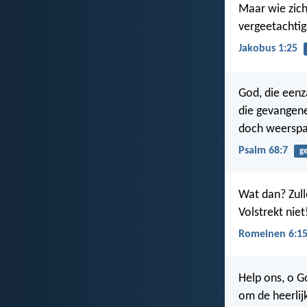
Maar wie zich 
vergeetachtige
Jakobus 1:25
God, die eenz
die gevangene
doch weerspa
Psalm 68:7
g
Wat dan? Zull
Volstrekt niet
Romeinen 6:1
Help ons, o G
om de heerli