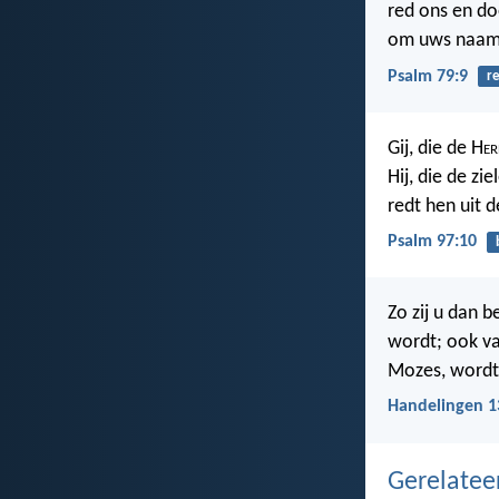
red ons en d
om uws naams
Psalm 79:9
r
Gij, die de H
er
Hij, die de zi
redt hen uit 
Psalm 97:10
Zo zij u dan 
wordt; ook va
Mozes, wordt 
Handelingen 1
Gerelate