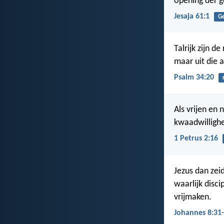
opening der g
Jesaja 61:1
G
Talrijk zijn d
maar uit die 
Psalm 34:20
Als vrijen en
kwaadwillighe
1 Petrus 2:16
Jezus dan zeid
waarlijk disci
vrijmaken.
Johannes 8:31