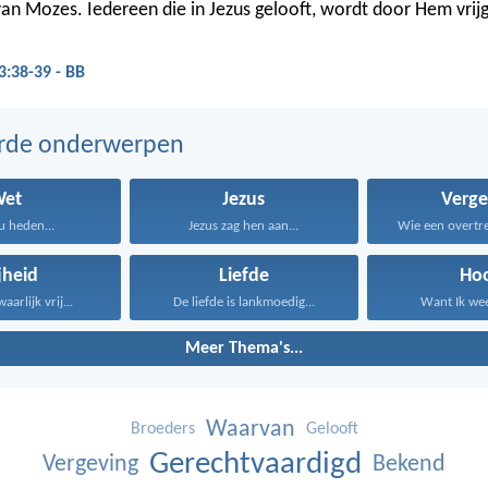
an Mozes. Iedereen die in Jezus gelooft, wordt door Hem vrij
:38-39 - BB
erde onderwerpen
Wet
Jezus
Verge
u heden...
Jezus zag hen aan...
Wie een overtre
jheid
Liefde
Ho
aarlijk vrij...
De liefde is lankmoedig...
Want Ik weet
Meer Thema's...
Waarvan
Broeders
Gelooft
Gerechtvaardigd
Vergeving
Bekend