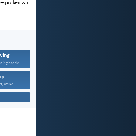
gesproken van
ving
ding bedekt...
op
, welke...