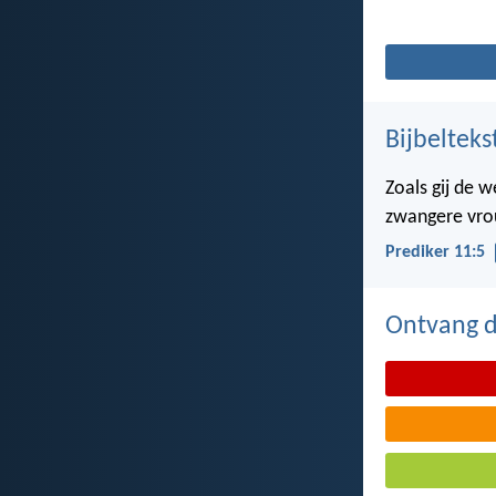
Bijbelteks
Zoals gij de 
zwangere vrou
Prediker 11:5
Ontvang de