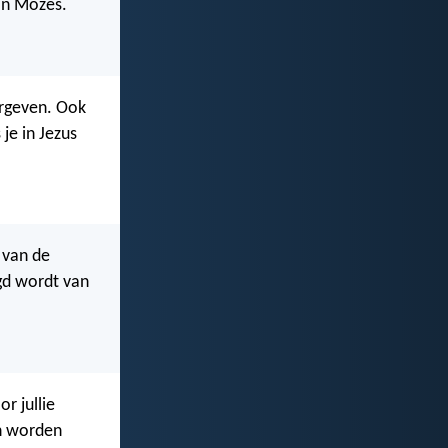
van Mozes.
ergeven. Ook
je in Jezus
 van de
gd wordt van
or jullie
n worden