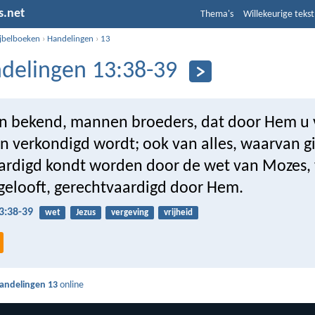
s.net
Thema's
Willekeurige tekst
ijbelboeken
›
Handelingen
›
13
delingen 13:38-39
dan bekend, mannen broeders, dat door Hem u 
 verkondigd wordt; ook van alles, waarvan gi
ardigd kondt worden door de wet van Mozes,
 gelooft, gerechtvaardigd door Hem.
3:38-39
wet
Jezus
vergeving
vrijheid
andelingen 13
online