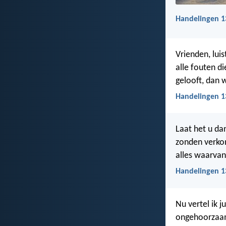
Handelingen 1
Vrienden, lui
alle fouten d
gelooft, dan 
Handelingen 1
Laat het u da
zonden verkon
alles waarvan
Handelingen 1
Nu vertel ik j
ongehoorzaam