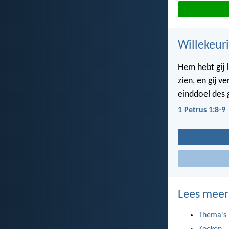
Willekeuri
Hem hebt gij 
zien, en gij v
einddoel des g
1 Petrus 1:8-9
Lees meer
Thema's