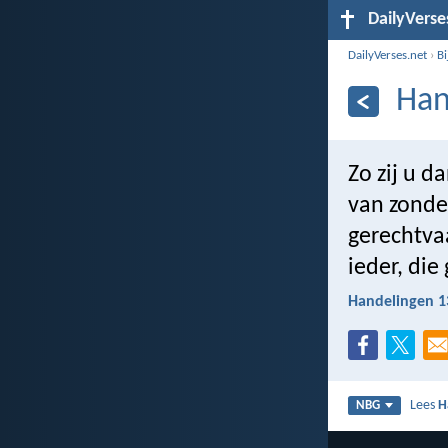
DailyVerse
DailyVerses.net
›
B
Han
Zo zij u 
van zonden
gerechtva
ieder, die
Handelingen 1
Lees
H
NBG