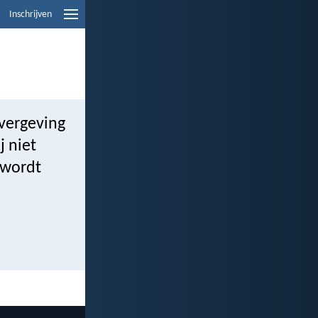
Inschrijven
vergeving
j niet
 wordt