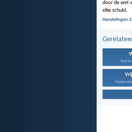
door de wet v
elke schuld.
Handelingen 13
Gerelate
Wat ik 
Vri
Opdat wij w