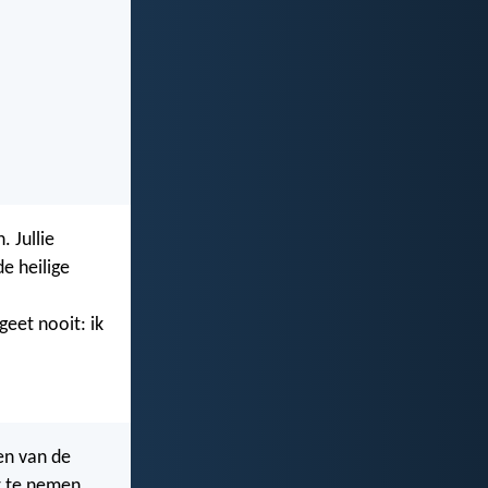
. Jullie
e heilige
geet nooit: ik
en van de
t te nemen.