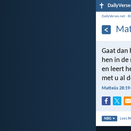
DailyVerse
DailyVerses.net
›
B
Mat
Gaat dan 
hen in de
en leert h
met u al d
Matteüs 28:19
Lees
M
NBG