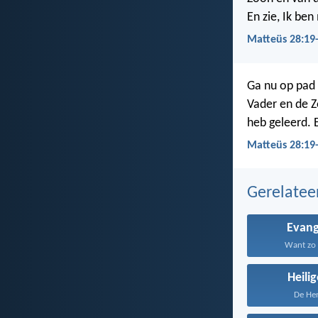
En zie, Ik be
Matteüs 28:19-
Ga nu op pad 
Vader en de Z
heb geleerd. E
Matteüs 28:19-
Gerelate
Evang
Want zo 
Heili
De Her