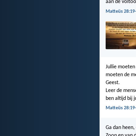
aan de voltoo
Matteüs 28:19
Jullie moeten 
moeten de me
Geest.
Leer de mense
ben altijd bij
Matteüs 28:19-
Ga dan heen, 
Zoon en van d