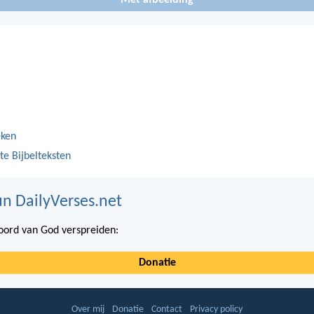
eken
te Bijbelteksten
n DailyVerses.net
ord van God verspreiden:
Donatie
Over mij
Donatie
Contact
Privacy policy