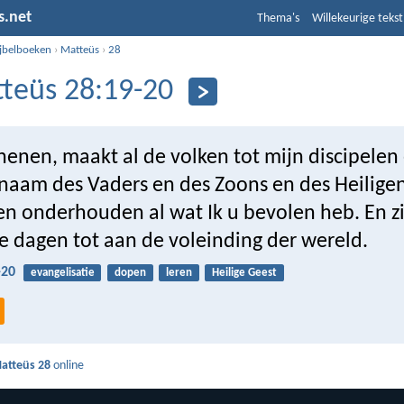
s.net
Thema's
Willekeurige tekst
ijbelboeken
›
Matteüs
›
28
teüs 28:19-20
henen, maakt al de volken tot mijn discipelen
 naam des Vaders en des Zoons en des Heilige
en onderhouden al wat Ik u bevolen heb. En zi
e dagen tot aan de voleinding der wereld.
-20
evangelisatie
dopen
leren
Heilige Geest
atteüs 28
online