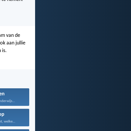
aam van de
ok aan jullie
 is.
en
nderwijs...
op
, welke...