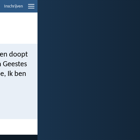
Inschrijven
 en doopt
n Geestes
e, Ik ben