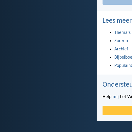
Lees meer
Thema's
Zoeken
Archief
Bijbelbo
Populairs
Ondersteu
Help
mij
het Wo