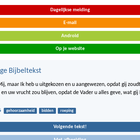
Dagelijkse melding
E-mail
Android
Op je website
ge Bijbeltekst
 Mij, maar Ik heb u uitgekozen en u aangewezen, opdat gij zou
 en uw vrucht zou blijven, opdat de Vader u alles geve, wat gij
6
gehoorzaamheid
bidden
roeping
Volgende tekst!
Met afbeelding