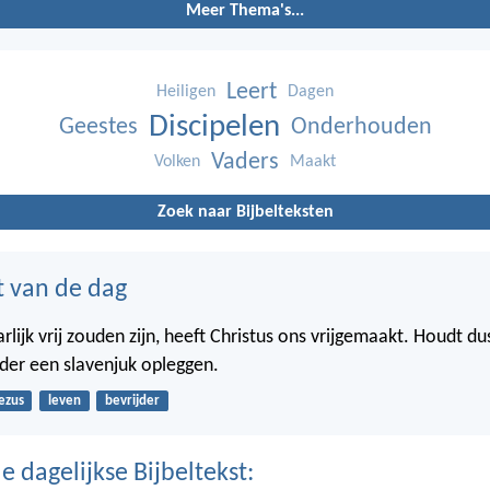
Meer Thema's...
Leert
Heiligen
Dagen
Discipelen
Geestes
Onderhouden
Vaders
Volken
Maakt
Zoek naar Bijbelteksten
t van de dag
lijk vrij zouden zijn, heeft Christus ons vrijgemaakt. Houdt du
eder een slavenjuk opleggen.
ezus
leven
bevrijder
 dagelijkse Bijbeltekst: