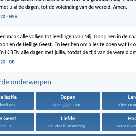
n met u al de dagen, tot de voleinding van de wereld. Amen.
20 - HSV
en maak alle volken tot leerlingen van Mij. Doop hen in de n
oon en de Heilige Geest. En leer hen om alles te doen wat Ik o
n IK BEN alle dagen met jullie, totdat de tijd van de wereld om
20 - BB
erde onderwerpen
elisatie
Dopen
Ler
heeft ons...
Want gij zijt allen...
Ik leer en o
ge Geest
Liefde
Ho
e nu is...
De liefde is lankmoedig...
Want Ik weet