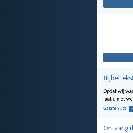
Bijbelteks
Opdat wij waar
laat u niet w
Galaten 5:1
J
Ontvang de