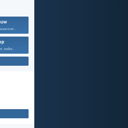
ouw
waarover...
op
, welke...