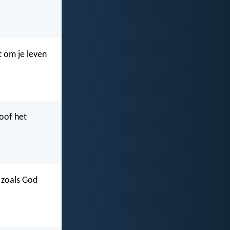
t om je leven
loof het
n zoals God