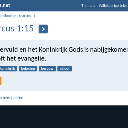
s.net
Thema's
Willekeurige tekst
ijbelboeken
›
Marcus
›
1
cus 1:15
 vervuld en het Koninkrijk Gods is nabijgekome
ft het evangelie.
koninkrijk
bekering
berouw
geloof
arcus 1
online