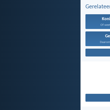
Gerelate
Koni
Of weet 
Ge
Daarom 