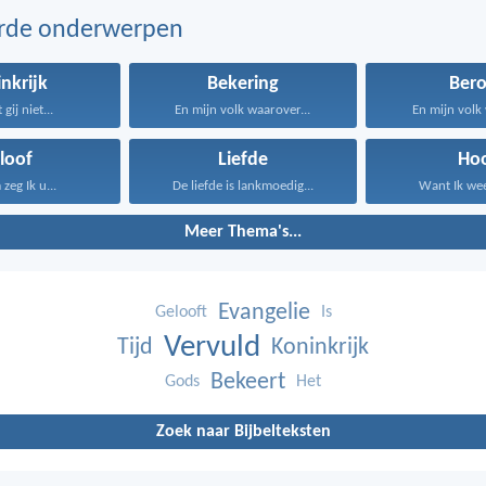
erde onderwerpen
nkrijk
Bekering
Ber
gij niet...
En mijn volk waarover...
En mijn volk 
loof
Liefde
Ho
zeg Ik u...
De liefde is lankmoedig...
Want Ik weet
Meer Thema's...
Evangelie
Gelooft
Is
Vervuld
Tijd
Koninkrijk
Bekeert
Gods
Het
Zoek naar Bijbelteksten