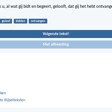
u, al wat gij bidt en begeert, gelooft, dat gij het hebt ontvang
geloof
bidden
ontvangen
Volgende tekst!
Met afbeelding
eken
te Bijbelteksten