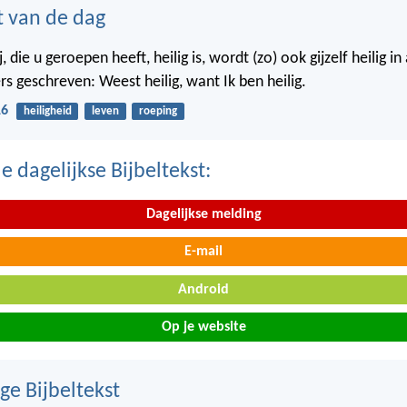
t van de dag
j, die u geroepen heeft, heilig is, wordt (zo) ook gijzelf heilig i
rs geschreven: Weest heilig, want Ik ben heilig.
16
heiligheid
leven
roeping
 dagelijkse Bijbeltekst:
Dagelijkse melding
E-mail
Android
Op je website
ge Bijbeltekst