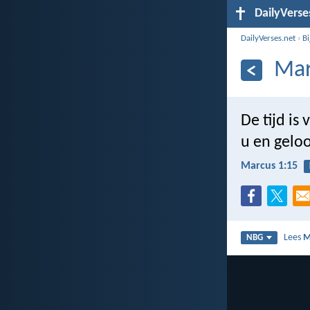
DailyVerse
DailyVerses.net
›
B
Mar
De tijd is
u en geloo
Marcus 1:15
Lees
M
NBG