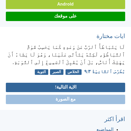
Android
على موقعك
ايات مختارة
لَا يَتَبَاطَأُ ٱلرَّبُّ عَنْ وَعْدِهِ كَمَا يَحْسِبُ قَوْمٌ
ٱلتَّبَاطُؤَ، لَكِنَّهُ يَتَأَنَّى عَلَيْنَا، وَهُوَ لَا يَشَاءُ أَنْ
يَهْلِكَ أُنَاسٌ، بَلْ أَنْ يُقْبِلَ ٱلْجَمِيعُ إِلَى ٱلتَّوْبَةِ.
بُطْرُسَ ٱلثَّانِيَةُ ٣:‏٩
الخلاص
الصبر
التوبة
الاية التالية!
مع الصورة
اقرأ اكثر
المواضيع