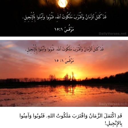
قَدِ اكْتَمَلَ الزَّمَانُ وَاقْتَرَبَ مَلَكُوتُ اللهِ. فَتُوبُوا وَآمِنُوا
بِالإِنْجِيلِ!