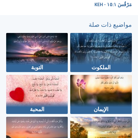
مَرْقُسَ ١:‏١٥ - KEH
مواضيع ذات صلة
الملكوت
التوبة
الإيمان
المحبة