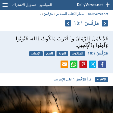
DailyVerses.net
المواضيع
تسجيل الاشتراك
DailyVerses.net
›
اسفار الكتاب المقدس
›
مَرْقُسَ
›
١
مَرْقُسَ ١:‏١٥
قَدْ كَمَلَ ٱلزَّمَانُ وَٱقْتَرَبَ مَلَكُوتُ ٱللهِ، فَتُوبُوا
وَآمِنُوا بِٱلْإِنْجِيلِ.
مَرْقُسَ ١:‏١٥
الملكوت
التوبة
الندم
الإيمان
اقرأ
مَرْقُسَ ١
على الإنترنت
AVD