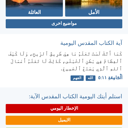
الأمل
العائلة
مواضيع اخرى
آية الكتاب المقدس اليومية
كَمَا أَنَّكَ لَسْتَ تَعْلَمُ مَا هِيَ طَرِيقُ ٱلرِّيحِ، وَلَا كَيْفَ
ٱلْعِظَامُ فِي بَطْنِ ٱلْحُبْلَى، كَذَلِكَ لَا تَعْلَمُ أَعْمَالَ
ٱللهِ ٱلَّذِي يَصْنَعُ ٱلْجَمِيعَ.
اَلْجَامِعَةِ ١١:‏٥
الله
الفهم
استلم أيتك اليومية الكتاب المقدس الآية:
الإخطار اليومي
الايميل