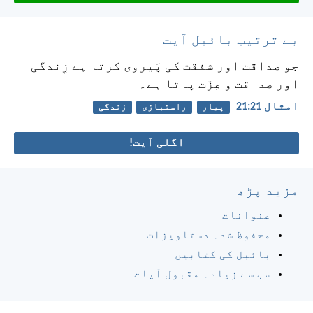
بے ترتیب بائبل آیت
جو صداقت اور شفقت کی پَیروی کرتا ہے زِندگی
اور صداقت و عِزّت پاتا ہے۔
امثال 21:‏21
پیار
راستبازی
زندگی
اگلی آیت!
مزید پڑھ
عنوانات
محفوظ شدہ دستاویزات
بائبل کی کتابیں
سب سے زیادہ مقبول آیات