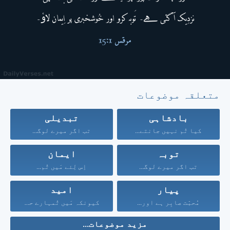
متعلقہ موضوعات
بادشاہی
تبدیلی
کیا تُم نہیں جانتے...
تب اگر میرے لوگ...
توبہ
ایمان
تب اگر میرے لوگ...
اِس لِئے مَیں تُم...
پیار
امید
مُحبّت صابِر ہے اور...
کیونکہ مَیں تُمہارے حق...
مزید موضوعات...