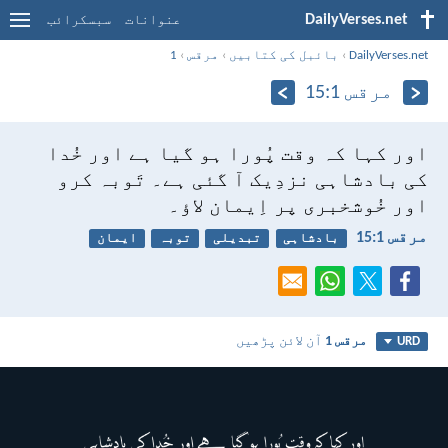
DailyVerses.net
عنوانات
سبسکرائب
DailyVerses.net
›
بائبل کی کتابیں
›
مرقس
›
1
مرقس 1:‏15
اور کہا کہ وقت پُورا ہو گیا ہے اور خُدا
کی بادشاہی نزدِیک آ گئی ہے۔ تَوبہ کرو
اور خُوشخبری پر اِیمان لاؤ۔
مرقس 1:‏15
بادشاہی
تبدیلی
توبہ
ایمان
مرقس 1
آن لائن پڑھیں
URD