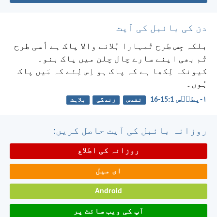
دن کی بائبل کی آیت
بلکہ جِس طرح تُمہارا بُلانے والا پاک ہے اُسی طرح
تُم بھی اپنے سارے چال چلن میں پاک بنو۔
کیونکہ لِکھا ہے کہ پاک ہو اِس لِئے کہ مَیں پاک
ہُوں۔
۱-پطرؔس 1:‏15-‏16
تقدس
زندگی
بلاہٹ
روزانہ بائبل کی آیت حاصل کریں:
روزانہ کی اطلاع
ای میل
Android
آپ کی ویب سائٹ پر