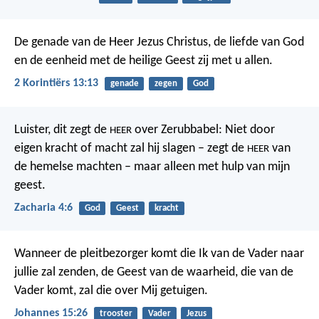
De genade van de Heer Jezus Christus, de liefde van God
en de eenheid met de heilige Geest zij met u allen.
2 Korintiërs 13:13
genade
zegen
God
Luister, dit zegt de
over Zerubbabel: Niet door
HEER
eigen kracht of macht zal hij slagen – zegt de
van
HEER
de hemelse machten – maar alleen met hulp van mijn
geest.
Zacharia 4:6
God
Geest
kracht
Wanneer de pleitbezorger komt die Ik van de Vader naar
jullie zal zenden, de Geest van de waarheid, die van de
Vader komt, zal die over Mij getuigen.
Johannes 15:26
trooster
Vader
Jezus