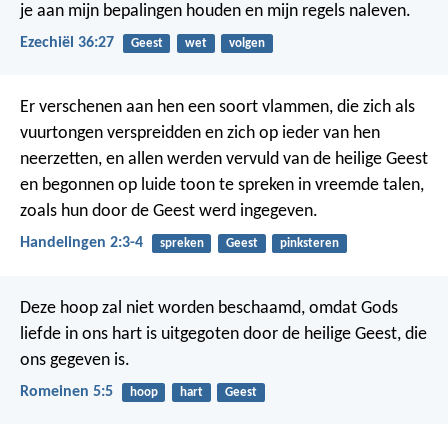
je aan mijn bepalingen houden en mijn regels naleven.
Ezechiël 36:27
Geest
wet
volgen
Er verschenen aan hen een soort vlammen, die zich als
vuurtongen verspreidden en zich op ieder van hen
neerzetten, en allen werden vervuld van de heilige Geest
en begonnen op luide toon te spreken in vreemde talen,
zoals hun door de Geest werd ingegeven.
Handelingen 2:3-4
spreken
Geest
pinksteren
Deze hoop zal niet worden beschaamd, omdat Gods
liefde in ons hart is uitgegoten door de heilige Geest, die
ons gegeven is.
Romeinen 5:5
hoop
hart
Geest