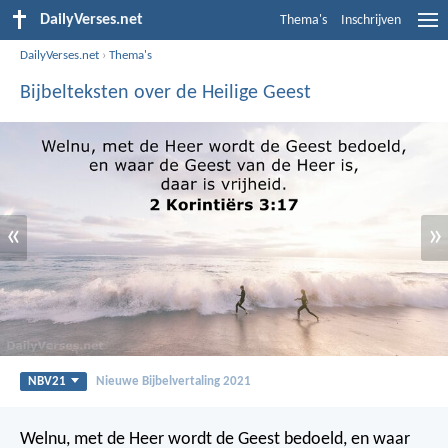
DailyVerses.net
Thema's
Inschrijven
DailyVerses.net
›
Thema's
Bijbelteksten over de Heilige Geest
«
»
NBV21
Nieuwe Bijbelvertaling 2021
Welnu, met de Heer wordt de Geest bedoeld, en waar