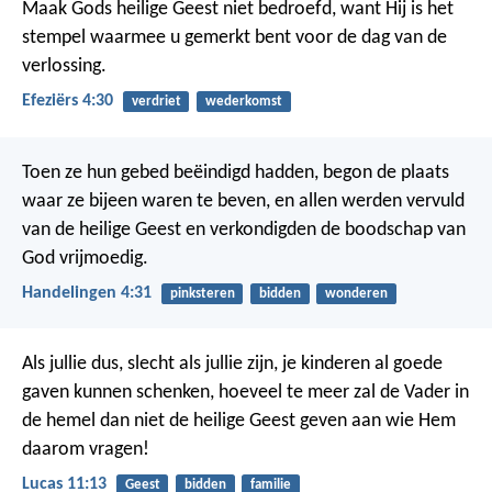
Maak Gods heilige Geest niet bedroefd, want Hij is het
stempel waarmee u gemerkt bent voor de dag van de
verlossing.
Efeziërs 4:30
verdriet
wederkomst
Toen ze hun gebed beëindigd hadden, begon de plaats
waar ze bijeen waren te beven, en allen werden vervuld
van de heilige Geest en verkondigden de boodschap van
God vrijmoedig.
Handelingen 4:31
pinksteren
bidden
wonderen
Als jullie dus, slecht als jullie zijn, je kinderen al goede
gaven kunnen schenken, hoeveel te meer zal de Vader in
de hemel dan niet de heilige Geest geven aan wie Hem
daarom vragen!
Lucas 11:13
Geest
bidden
familie