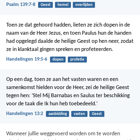
Psalm 139:7-8
Geest
hemel
overlijden
Toen ze dat gehoord hadden, lieten ze zich dopen in de
naam van de Heer Jezus, en toen Paulus hun de handen
had opgelegd daalde de heilige Geest op hen neer, zodat
ze in klanktaal gingen spreken en profeteerden.
Handelingen 19:5-6
dopen
profetie
Op een dag, toen ze aan het vasten waren en een
samenkomst hielden voor de Heer, zei de heilige Geest
tegen hen: ‘Stel Mij Barnabas en Saulus ter beschikking
voor de taak die Ik hun heb toebedeeld.’
Handelingen 13:2
aanbidding
vasten
Geest
Wanneer jullie weggevoerd worden om te worden