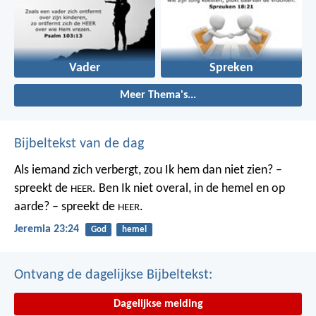
Vader
Spreken
Meer Thema's...
Bijbeltekst van de dag
Als iemand zich verbergt,
zou Ik hem dan niet zien? –
spreekt de
.
Ben Ik niet overal,
in de hemel en op
HEER
aarde? – spreekt de
.
HEER
Jeremia 23:24
God
hemel
Ontvang de dagelijkse Bijbeltekst:
Dagelijkse melding