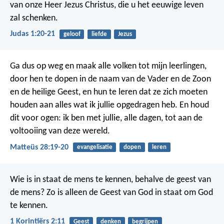
van onze Heer Jezus Christus, die u het eeuwige leven
zal schenken.
Judas 1:20-21
geloof
liefde
Jezus
Ga dus op weg en maak alle volken tot mijn leerlingen,
door hen te dopen in de naam van de Vader en de Zoon
en de heilige Geest, en hun te leren dat ze zich moeten
houden aan alles wat ik jullie opgedragen heb. En houd
dit voor ogen: ik ben met jullie, alle dagen, tot aan de
voltooiing van deze wereld.
Matteüs 28:19-20
evangelisatie
dopen
leren
Wie is in staat de mens te kennen, behalve de geest van
de mens? Zo is alleen de Geest van God in staat om God
te kennen.
1 Korintiërs 2:11
Geest
denken
begrijpen