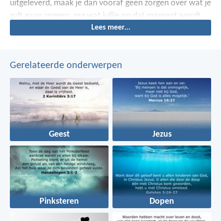
uitgeleverd, maak je dan vooraf geen zorgen over wat je
zult gaan zeggen; zeg wat jullie op dat moment wordt
Lees meer...
ingegeven, want jullie zijn het niet die dan spreken, maar
het is de heilige Geest.
Gerelateerde onderwerpen
Geest
Jezus
Pinksteren
Dopen