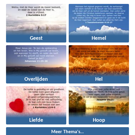
Geest
Hemel
Overlijden
Hel
Liefde
Hoop
Meer Thema's...