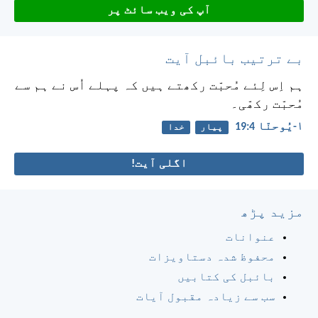
آپ کی ویب سائٹ پر
بے ترتیب بائبل آیت
ہم اِس لِئے مُحبّت رکھتے ہیں کہ پہلے اُس نے ہم سے
مُحبّت رکھّی۔
۱-یُوحنّا 4:‏19
پیار
خدا
اگلی آیت!
مزید پڑھ
عنوانات
محفوظ شدہ دستاویزات
بائبل کی کتابیں
سب سے زیادہ مقبول آیات