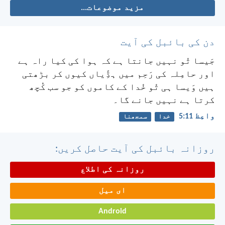
مزید موضوعات...
دن کی بائبل کی آیت
جَیسا تُو نہیں جانتا ہے کہ ہوا کی کیا راہ ہے
اور حامِلہ کی رَحِم میں ہڈِّیاں کیوں کر بڑھتی
ہیں وَیسا ہی تُو خُدا کے کاموں کو جو سب کُچھ
کرتا ہے نہیں جانے گا۔
واعِظ 11:‏5
خدا
سمجھنا
روزانہ بائبل کی آیت حاصل کریں:
روزانہ کی اطلاع
ای میل
Android