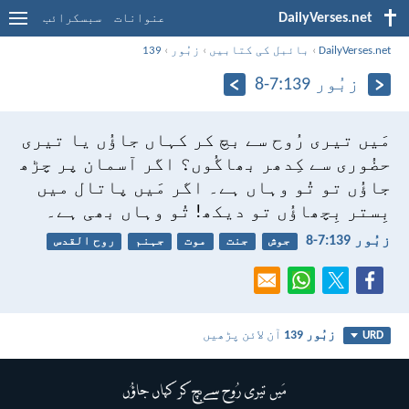
DailyVerses.net
عنوانات
سبسکرائب
DailyVerses.net
›
بائبل کی کتابیں
›
زبُور
›
139
زبُور 139:‏7-‏8
مَیں تیری رُوح سے بچ کر کہاں جاؤُں
یا تیری
حضُوری سے کِدھر بھاگُوں؟
اگر آسمان پر چڑھ
جاؤُں تو تُو وہاں ہے۔
اگر مَیں پاتال میں
بِستر بِچھاؤُں تو دیکھ! تُو وہاں بھی ہے۔
زبُور 139:‏7-‏8
جوش
جنت
موت
جہنم
روح القدس
زبُور 139
آن لائن پڑھیں
URD