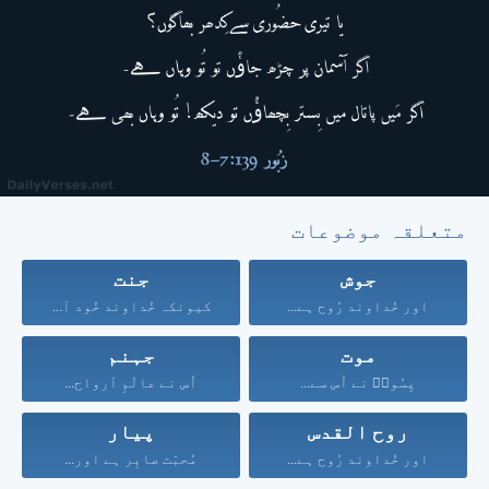
متعلقہ موضوعات
جوش
جنت
اور خُداوند رُوح ہے...
کیونکہ خُداوند خُود آسمان...
موت
جہنم
یِسُوعؔ نے اُس سے...
اُس نے عالَمِ اَرواح...
روح القدس
پیار
اور خُداوند رُوح ہے...
مُحبّت صابِر ہے اور...