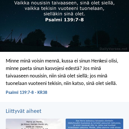
Minne minä voisin mennä,
kussa ei sinun Henkesi olisi,
minne paeta sinun kasvojesi edestä?
Jos minä
taivaaseen nousisin,
niin sinä olet siellä;
jos minä
tuonelaan vuoteeni tekisin,
niin katso, sinä olet siellä.
Psalmi 139:7-8 - KR38
Liittyvät aiheet