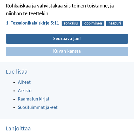
Rohkaiskaa ja vahvistakaa siis toinen toistanne, ja
niinhän te teettekin.
1. Tessalonikalaiskirje 5:11
rohkaisu
oppiminen
naapuri
Seuraava jae!
Kuvan kanssa
Lue lisää
Aiheet
Arkisto
Raamatun kirjat
Suosituimmat jakeet
Lahjoittaa