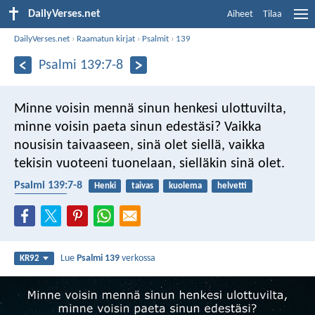
DailyVerses.net
Aiheet
Tilaa
DailyVerses.net
›
Raamatun kirjat
›
Psalmit
›
139
Psalmi 139:7-8
Minne voisin mennä sinun henkesi ulottuvilta,
minne voisin paeta sinun edestäsi?
Vaikka
nousisin taivaaseen,
sinä olet siellä,
vaikka
tekisin vuoteeni tuonelaan,
sielläkin sinä olet.
Psalmi 139:7-8
Henki
taivas
kuolema
helvetti
Pyhä Henki
Lue
Psalmi 139
verkossa
KR92