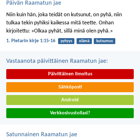
Päivän Raamatun jae
Niin kuin hän, joka teidät on kutsunut, on pyhä, niin
tulkaa tekin pyhiksi kaikessa mitä teette. Onhan
kirjoitettu: »Olkaa pyhät, sillä minä olen pyhä.»
1. Pietarin kirje 1:15-16
pyhyys
elämä
kutsumus
Vastaanota päivittäinen Raamatun jae:
Päivittäinen ilmoitus
Sähköposti
Android
Verkkosivustollasi?
Satunnainen Raamatun jae