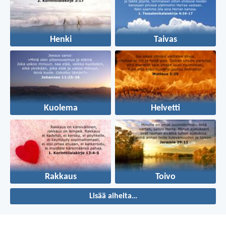
Henki
Taivas
Kuolema
Helvetti
Rakkaus
Toivo
Lisää aiheita…