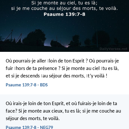
Où pourrais-je aller
loin de ton Esprit ?
Où pourrais-je
|
fuir
hors de ta présence ?
Si je monte au ciel
tu es là,
|
|
et si je descends
au séjour des morts,
t’y voilà !
|
|
Psaume 139:7-8 - BDS
Où irais-je loin de ton Esprit,
et où fuirais-je loin de ta
face?
Si je monte aux cieux, tu es là;
si je me couche au
séjour des morts, te voilà.
Psaume 139:7-8 - NEG79