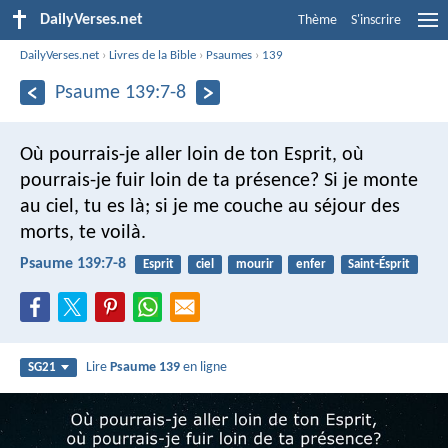
DailyVerses.net
Thème
S'inscrire
DailyVerses.net
›
Livres de la Bible
›
Psaumes
›
139
Psaume 139:7-8
Où pourrais-je aller loin de ton Esprit,
où
pourrais-je fuir loin de ta présence?
Si je monte
au ciel, tu es là;
si je me couche au séjour des
morts, te voilà.
Psaume 139:7-8
Esprit
ciel
mourir
enfer
Saint-Ésprit
Lire
Psaume 139
en ligne
SG21