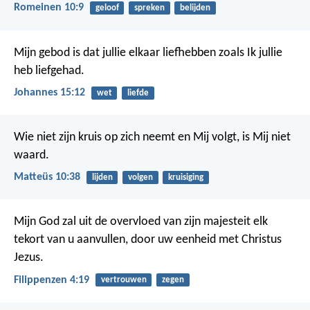
Romeinen 10:9
geloof
spreken
belijden
Mijn gebod is dat jullie elkaar liefhebben zoals Ik jullie
heb liefgehad.
Johannes 15:12
wet
liefde
Wie niet zijn kruis op zich neemt en Mij volgt, is Mij niet
waard.
Matteüs 10:38
lijden
volgen
kruisiging
Mijn God zal uit de overvloed van zijn majesteit elk
tekort van u aanvullen, door uw eenheid met Christus
Jezus.
Filippenzen 4:19
vertrouwen
zegen