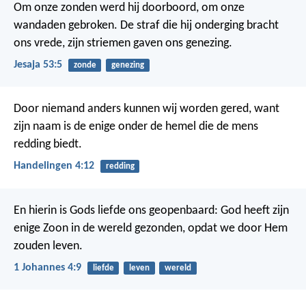
Om onze zonden werd hij doorboord,
om onze
wandaden gebroken.
De straf die hij onderging bracht
ons vrede,
zijn striemen gaven ons genezing.
Jesaja 53:5
zonde
genezing
Door niemand anders kunnen wij worden gered, want
zijn naam is de enige onder de hemel die de mens
redding biedt.
Handelingen 4:12
redding
En hierin is Gods liefde ons geopenbaard: God heeft zijn
enige Zoon in de wereld gezonden, opdat we door Hem
zouden leven.
1 Johannes 4:9
liefde
leven
wereld