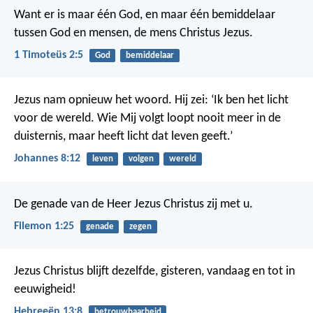
Want er is maar één God, en maar één bemiddelaar
tussen God en mensen, de mens Christus Jezus.
1 Timoteüs 2:5
God
bemiddelaar
Jezus nam opnieuw het woord. Hij zei: ‘Ik ben het licht
voor de wereld. Wie Mij volgt loopt nooit meer in de
duisternis, maar heeft licht dat leven geeft.’
Johannes 8:12
leven
volgen
wereld
De genade van de Heer Jezus Christus zij met u.
Filemon 1:25
genade
zegen
Jezus Christus blijft dezelfde, gisteren, vandaag en tot in
eeuwigheid!
Hebreeën 13:8
betrouwbaarheid