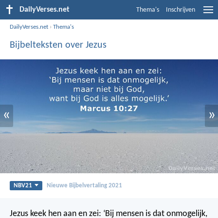
DailyVerses.net
Thema's
Inschrijven
DailyVerses.net
›
Thema's
Bijbelteksten over Jezus
«
»
NBV21
Nieuwe Bijbelvertaling 2021
Jezus keek hen aan en zei: ‘Bij mensen is dat onmogelijk,