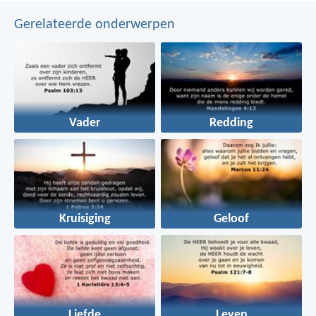
Gerelateerde onderwerpen
Vader
Redding
Kruisiging
Geloof
Liefde
Leven