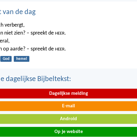
t van de dag
ch verbergt,
n niet zien? – spreekt de
.
HEER
eral,
n op aarde? – spreekt de
.
HEER
God
hemel
 dagelijkse Bijbeltekst:
Dagelijkse melding
E-mail
Android
Op je website