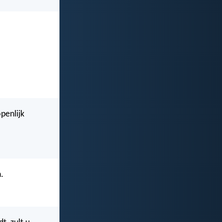
penlijk
.