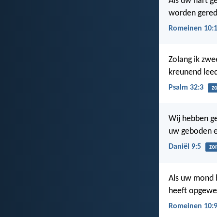
Als uw hart ge
worden gered
Romeinen 10:
Zolang ik zwe
kreunend leed
Psalm 32:3
z
Wij hebben ge
uw geboden e
Daniël 9:5
zo
Als uw mond b
heeft opgewek
Romeinen 10: