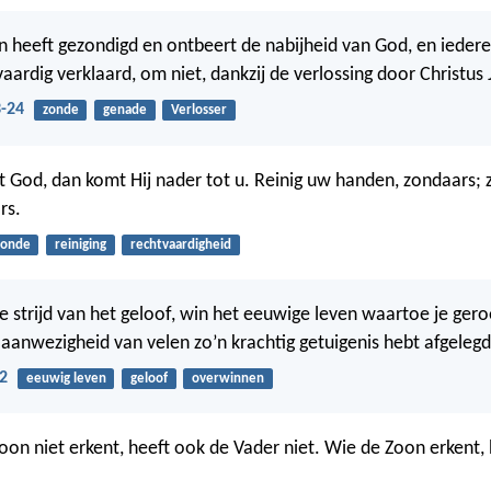
 heeft gezondigd en ontbeert de nabijheid van God, en iedere
aardig verklaard, om niet, dankzij de verlossing door Christus 
-24
zonde
genade
Verlosser
 God, dan komt Hij nader tot u. Reinig uw handen, zondaars; 
rs.
zonde
reiniging
rechtvaardigheid
de strijd van het geloof, win het eeuwige leven waartoe je ger
 aanwezigheid van velen zo’n krachtig getuigenis hebt afgelegd
2
eeuwig leven
geloof
overwinnen
Zoon niet erkent, heeft ook de Vader niet. Wie de Zoon erkent,