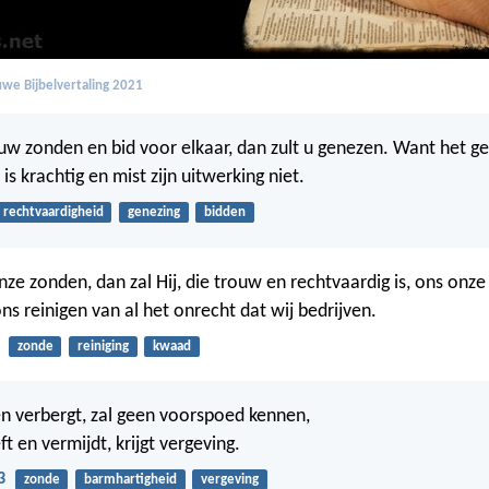
we Bijbelvertaling 2021
uw zonden en bid voor elkaar, dan zult u genezen. Want het g
is krachtig en mist zijn uitwerking niet.
rechtvaardigheid
genezing
bidden
nze zonden, dan zal Hij, die trouw en rechtvaardig is, ons onz
ns reinigen van al het onrecht dat wij bedrijven.
zonde
reiniging
kwaad
en verbergt, zal geen voorspoed kennen,
t en vermijdt, krijgt vergeving.
3
zonde
barmhartigheid
vergeving