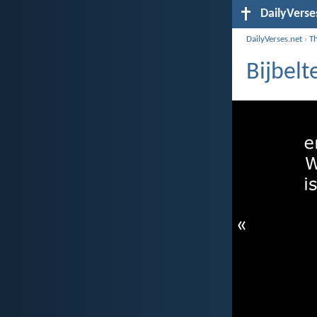
DailyVerse
DailyVerses.net
›
T
Bijbelt
«