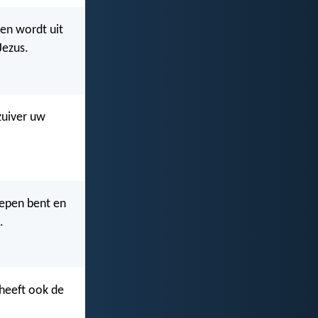
en wordt uit
Jezus.
zuiver uw
oepen bent en
.
 heeft ook de