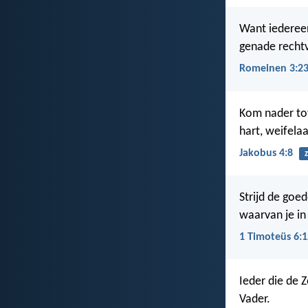
Want iedereen
genade rechtv
Romeinen 3:23
Kom nader tot
hart, weifelaa
Jakobus 4:8
Strijd de goe
waarvan je in
1 Timoteüs 6:1
Ieder die de 
Vader.