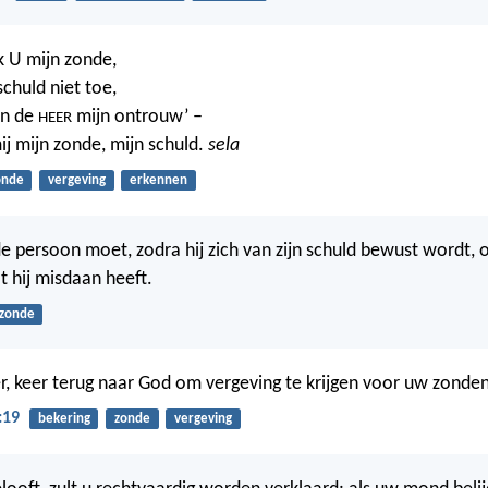
k U mijn zonde,
schuld niet toe,
ken de
mijn ontrouw’ –
HEER
ij mijn zonde, mijn schuld.
sela
onde
vergeving
erkennen
e persoon moet, zodra hij zich van zijn schuld bewust wordt, o
t hij misdaan heeft.
zonde
r, keer terug naar God om vergeving te krijgen voor uw zonden
:19
bekering
zonde
vergeving