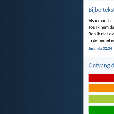
Bijbelteks
Als iemand zi
zou Ik hem da
Ben Ik niet ov
in de hemel e
Jeremia 23:24
Ontvang de