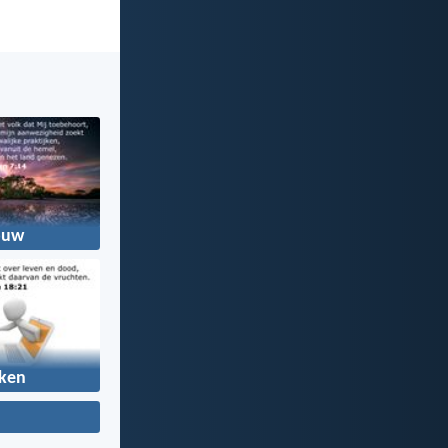
ouw
ken