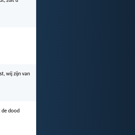
t, zult u
, wij zijn van
t de dood