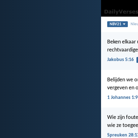
NBV21
Nieu
Beken elkaar 
rechtvaardige 
Jakobus 5:16
Belijden we o
vergeven en o
1 Johannes 1:9
Wie zijn fout
wie ze toegeef
Spreuken 28:1