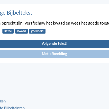
ge Bijbeltekst
e oprecht zijn. Verafschuw het kwaad en wees het goede toe
9
liefde
kwaad
goedheid
Volgende tekst!
Met afbeelding
eken
te Bijbelteksten