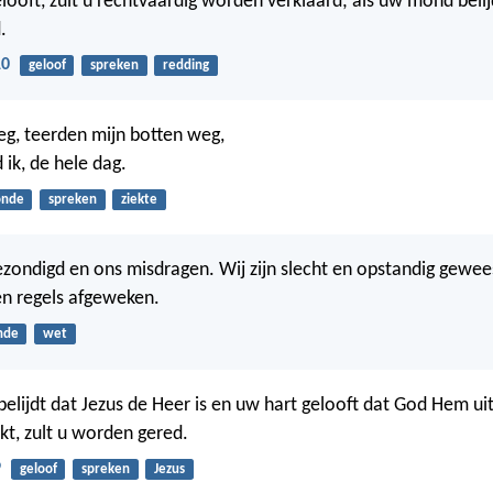
looft, zult u rechtvaardig worden verklaard; als uw mond belijd
.
10
geloof
spreken
redding
eg, teerden mijn botten weg,
 ik, de hele dag.
onde
spreken
ziekte
zondigd en ons misdragen. Wij zijn slecht en opstandig geweest
n regels afgeweken.
nde
wet
elijdt dat Jezus de Heer is en uw hart gelooft dat God Hem ui
t, zult u worden gered.
9
geloof
spreken
Jezus