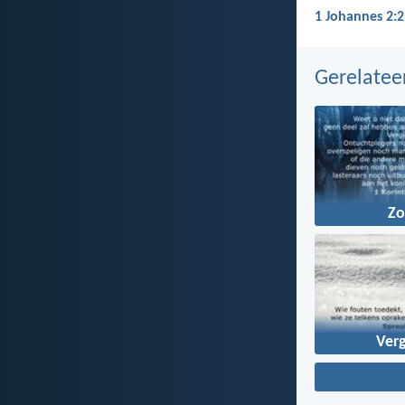
1 Johannes 2:2
Gerelate
Z
Ver