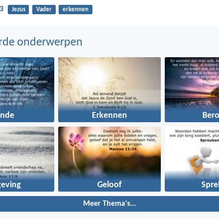
3
Jezus
Vader
erkennen
erde onderwerpen
onde
Erkennen
Ber
geving
Geloof
Spre
Meer Thema's...