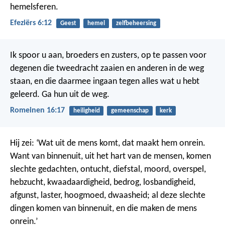
hemelsferen.
Efeziërs 6:12
Geest
hemel
zelfbeheersing
Ik spoor u aan, broeders en zusters, op te passen voor
degenen die tweedracht zaaien en anderen in de weg
staan, en die daarmee ingaan tegen alles wat u hebt
geleerd. Ga hun uit de weg.
Romeinen 16:17
heiligheid
gemeenschap
kerk
Hij zei: ‘Wat uit de mens komt, dat maakt hem onrein.
Want van binnenuit, uit het hart van de mensen, komen
slechte gedachten, ontucht, diefstal, moord, overspel,
hebzucht, kwaadaardigheid, bedrog, losbandigheid,
afgunst, laster, hoogmoed, dwaasheid; al deze slechte
dingen komen van binnenuit, en die maken de mens
onrein.’