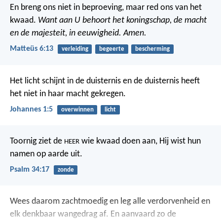
En breng ons niet in beproeving,
maar red ons van het
kwaad.
Want aan U behoort het koningschap,
de macht
en de majesteit,
in eeuwigheid. Amen.
Matteüs 6:13
verleiding
begeerte
bescherming
Het licht schijnt in de duisternis en de duisternis heeft
het niet in haar macht gekregen.
Johannes 1:5
overwinnen
licht
Toornig ziet de
wie kwaad doen aan,
Hij wist hun
HEER
namen op aarde uit.
Psalm 34:17
zonde
Wees daarom zachtmoedig en leg alle verdorvenheid en
elk denkbaar wangedrag af. En aanvaard zo de