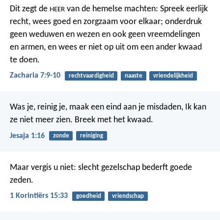
Dit zegt de
van de hemelse machten: Spreek eerlijk
HEER
recht, wees goed en zorgzaam voor elkaar; onderdruk
geen weduwen en wezen en ook geen vreemdelingen
en armen, en wees er niet op uit om een ander kwaad
te doen.
Zacharia 7:9-10
rechtvaardigheid
naaste
vriendelijkheid
Was je, reinig je,
maak een eind aan je misdaden,
Ik kan
ze niet meer zien.
Breek met het kwaad.
Jesaja 1:16
zonde
reiniging
Maar vergis u niet: slecht gezelschap bederft goede
zeden.
1 Korintiërs 15:33
goedheid
vriendschap