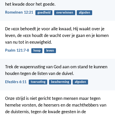
het kwade door het goede.
Romeinen 12:21
goedheid
overwinnen
afgoden
De
behoedt je voor alle kwaad,
Hij waakt over je
HEER
leven,
de
houdt de wacht
over je gaan en je komen
HEER
van nu tot in eeuwigheid.
Psalm 121:7-8
hoop
leven
Trek de wapenrusting van God aan om stand te kunnen
houden tegen de listen van de duivel.
Efeziërs 6:11
toerusting
bescherming
afgoden
Onze strijd is niet gericht tegen mensen maar tegen
hemelse vorsten, de heersers en de machthebbers van
de duisternis, tegen de kwade geesten in de