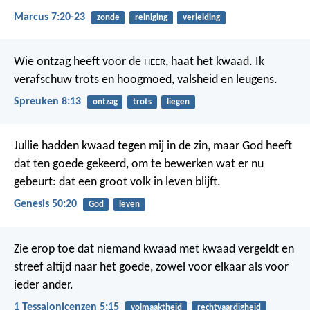
Marcus 7:20-23
zonde
reiniging
verleiding
Wie ontzag heeft voor de
, haat het kwaad.
Ik
HEER
verafschuw trots en hoogmoed,
valsheid en leugens.
Spreuken 8:13
ontzag
trots
liegen
Jullie hadden kwaad tegen mij in de zin, maar God heeft
dat ten goede gekeerd, om te bewerken wat er nu
gebeurt: dat een groot volk in leven blijft.
Genesis 50:20
God
leven
Zie erop toe dat niemand kwaad met kwaad vergeldt en
streef altijd naar het goede, zowel voor elkaar als voor
ieder ander.
1 Tessalonicenzen 5:15
volmaaktheid
rechtvaardigheid