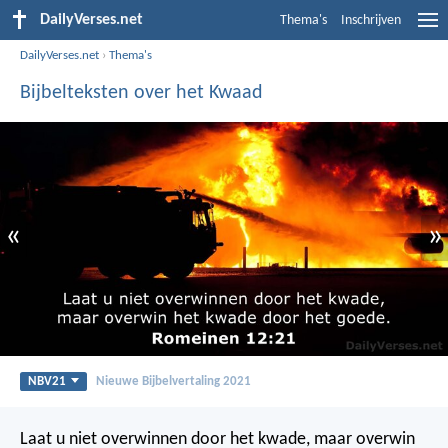
DailyVerses.net
Thema's
Inschrijven
DailyVerses.net
›
Thema's
Bijbelteksten over het Kwaad
«
»
NBV21
Nieuwe Bijbelvertaling 2021
Laat u niet overwinnen door het kwade, maar overwin