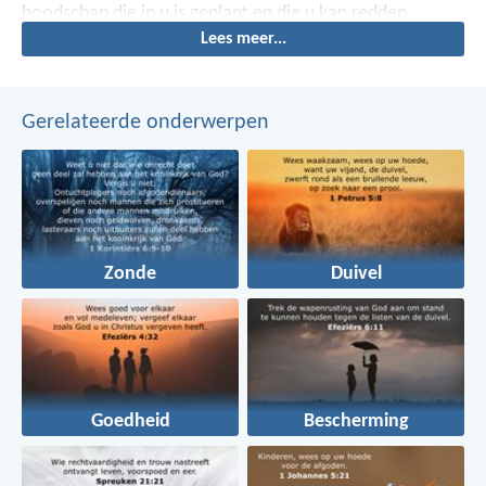
boodschap die in u is geplant en die u kan redden.
Lees meer...
Gerelateerde onderwerpen
Zonde
Duivel
Goedheid
Bescherming