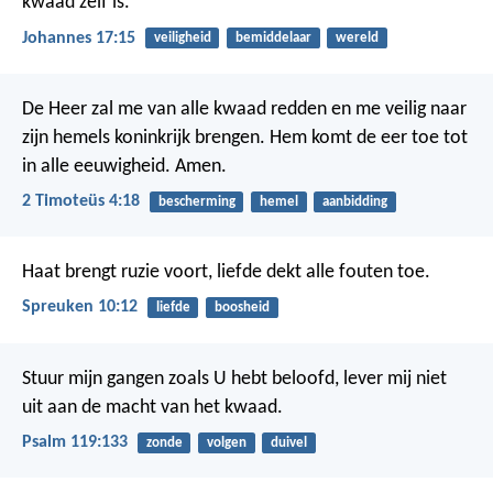
kwaad zelf is.
Johannes 17:15
veiligheid
bemiddelaar
wereld
De Heer zal me van alle kwaad redden en me veilig naar
zijn hemels koninkrijk brengen. Hem komt de eer toe tot
in alle eeuwigheid. Amen.
2 Timoteüs 4:18
bescherming
hemel
aanbidding
Haat brengt ruzie voort,
liefde dekt alle fouten toe.
Spreuken 10:12
liefde
boosheid
Stuur mijn gangen zoals U hebt beloofd,
lever mij niet
uit aan de macht van het kwaad.
Psalm 119:133
zonde
volgen
duivel