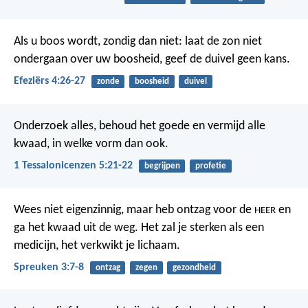
Als u boos wordt, zondig dan niet: laat de zon niet
ondergaan over uw boosheid, geef de duivel geen kans.
Efeziërs 4:26-27
zonde
boosheid
duivel
Onderzoek alles, behoud het goede en vermijd alle
kwaad, in welke vorm dan ook.
1 Tessalonicenzen 5:21-22
begrijpen
profetie
Wees niet eigenzinnig,
maar heb ontzag voor de
en
HEER
ga het kwaad uit de weg.
Het zal je sterken als een
medicijn,
het verkwikt je lichaam.
Spreuken 3:7-8
ontzag
zegen
gezondheid