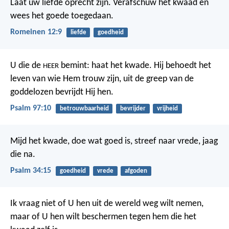
Laat uw liefde oprecht zijn. Verafschuw het kwaad en
wees het goede toegedaan.
Romeinen 12:9
liefde
goedheid
U die de
bemint: haat het kwade.
Hij behoedt het
HEER
leven van wie Hem trouw zijn,
uit de greep van de
goddelozen bevrijdt Hij hen.
Psalm 97:10
betrouwbaarheid
bevrijder
vrijheid
Mijd het kwade, doe wat goed is,
streef naar vrede, jaag
die na.
Psalm 34:15
goedheid
vrede
afgoden
Ik vraag niet of U hen uit de wereld weg wilt nemen,
maar of U hen wilt beschermen tegen hem die het