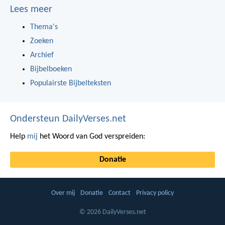
Lees meer
Thema's
Zoeken
Archief
Bijbelboeken
Populairste Bijbelteksten
Ondersteun DailyVerses.net
Help
mij
het Woord van God verspreiden:
Donatie
Over mij
Donatie
Contact
Privacy policy
© 2026 DailyVerses.net