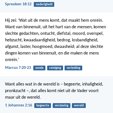
Spreuken 18:12
nederigheid
Hij zei: ‘Wat uit de mens komt, dat maakt hem onrein.
Want van binnenuit, uit het hart van de mensen, komen
slechte gedachten, ontucht, diefstal, moord, overspel,
hebzucht, kwaadaardigheid, bedrog, losbandigheid,
afgunst, laster, hoogmoed, dwaasheid; al deze slechte
dingen komen van binnenuit, en die maken de mens
onrein.’
Marcus 7:20-23
zonde
reiniging
verleiding
Want alles wat in de wereld is – begeerte, inhaligheid,
pronkzucht –, dat alles komt niet uit de Vader voort
maar uit de wereld.
1 Johannes 2:16
begeerte
verslaving
wereld