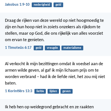
Jakobus 1:9-10
nederigheid
geld
Draag de rijken van deze wereld op niet hoogmoedig te
zijn en hun hoop niet in zoiets onzekers als rijkdom te
stellen, maar op God, die ons rijkelijk van alles voorziet
om ervan te genieten.
1 Timoteüs 6:17
geld
vreugde
materialisme
Al verkocht ik mijn bezittingen omdat ik voedsel aan de
armen wilde geven, al gaf ik mijn lichaam prijs om te
worden verbrand – had ik de liefde niet, het zou mij niet
baten.
1 Korintiërs 13:3
liefde
lijden
geven
Ik heb hen op weidegrond gebracht en ze raakten