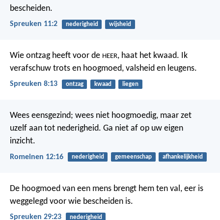
bescheiden.
Spreuken 11:2
nederigheid
wijsheid
Wie ontzag heeft voor de
, haat het kwaad.
Ik
HEER
verafschuw trots en hoogmoed,
valsheid en leugens.
Spreuken 8:13
ontzag
kwaad
liegen
Wees eensgezind; wees niet hoogmoedig, maar zet
uzelf aan tot nederigheid. Ga niet af op uw eigen
inzicht.
Romeinen 12:16
nederigheid
gemeenschap
afhankelijkheid
De hoogmoed van een mens brengt hem ten val,
eer is
weggelegd voor wie bescheiden is.
Spreuken 29:23
nederigheid