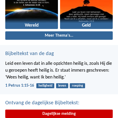
Wereld
Geld
Meer Thema's...
Bijbeltekst van de dag
Leid een leven dat in alle opzichten heilig is, zoals Hij die
u geroepen heeft heilig is. Er staat immers geschreven:
‘Wees heilig, want Ik ben heilig.’
1 Petrus 1:15-16
heiligheid
leven
roeping
Ontvang de dagelijkse Bijbeltekst:
Dagelijkse melding