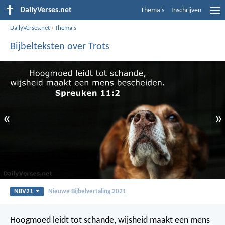
DailyVerses.net
Thema's
Inschrijven
DailyVerses.net
›
Thema's
Bijbelteksten over Trots
«
»
NBV21
Nieuwe Bijbelvertaling 2021
Hoogmoed leidt tot schande,
wijsheid maakt een mens