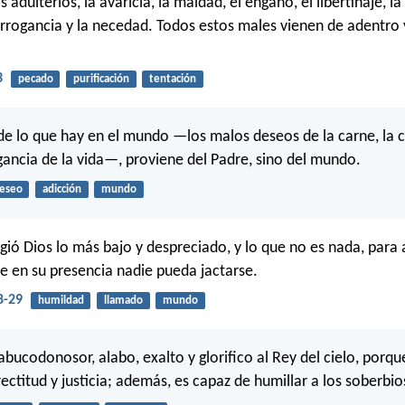
s adulterios, la avaricia, la maldad, el engaño, el libertinaje, la 
arrogancia y la necedad. Todos estos males vienen de adentro
3
pecado
purificación
tentación
e lo que hay en el mundo —los malos deseos de la carne, la c
ogancia de la vida—, proviene del Padre, sino del mundo.
eseo
adicción
mundo
ió Dios lo más bajo y despreciado, y lo que no es nada, para 
ue en su presencia nadie pueda jactarse.
8-29
humildad
llamado
mundo
abucodonosor, alabo, exalto y glorifico al Rey del cielo, porq
ectitud y justicia; además, es capaz de humillar a los soberbio