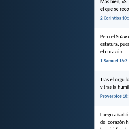
Más bien, «Si
el que se rec
2 Corintios 10:
Pero el S
eñor
estatura, pues
el corazón.
1 Samuel 16:7
Tras el orgull
y tras la humi
Proverbios 18:
Luego añadió:
del corazón h