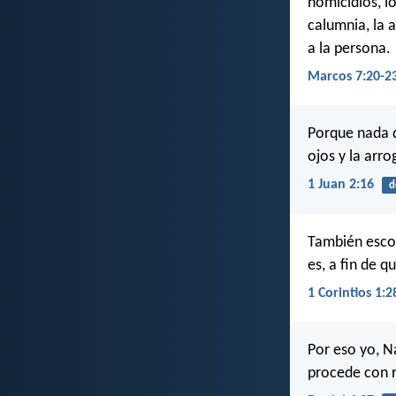
homicidios, lo
calumnia, la 
a la persona.
Marcos 7:20-2
Porque nada d
ojos y la arr
1 Juan 2:16
d
También escog
es, a fin de q
1 Corintios 1:2
Por eso yo, N
procede con r