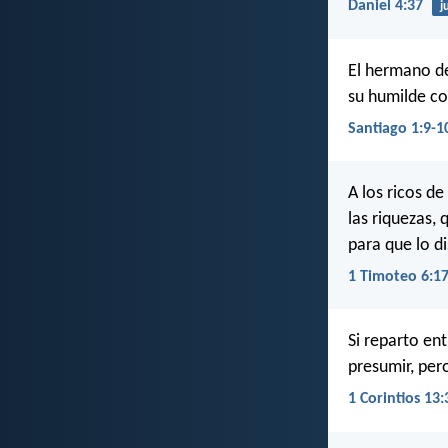
Daniel 4:37
j
El hermano de
su humilde co
Santiago 1:9-1
A los ricos d
las riquezas,
para que lo d
1 Timoteo 6:1
Si reparto en
presumir, per
1 Corintios 13: