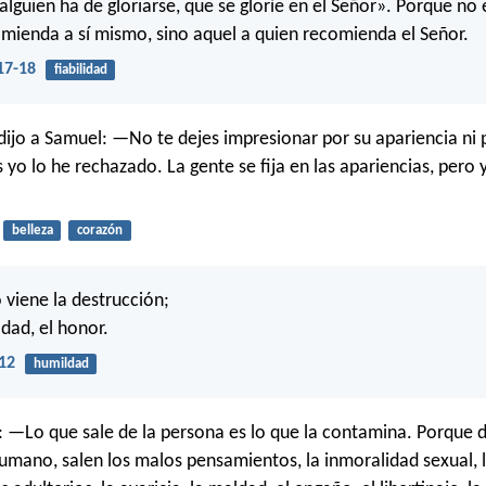
 alguien ha de gloriarse, que se gloríe en el Señor». Porque n
omienda a sí mismo, sino aquel a quien recomienda el Señor.
17-18
fiabilidad
dijo a Samuel: —No te dejes impresionar por su apariencia ni 
 yo lo he rechazado. La gente se fija en las apariencias, pero 
belleza
corazón
o viene la destrucción;
ldad, el honor.
12
humildad
 —Lo que sale de la persona es lo que la contamina. Porque 
umano, salen los malos pensamientos, la inmoralidad sexual, l