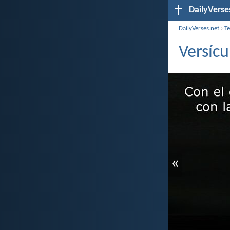
DailyVerse
DailyVerses.net
›
T
Versícu
«