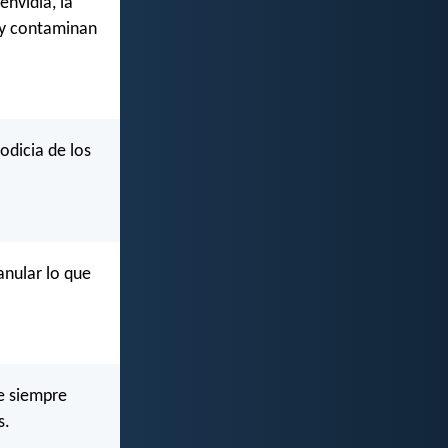
envidia, la
 y contaminan
odicia de los
anular lo que
ue siempre
s.