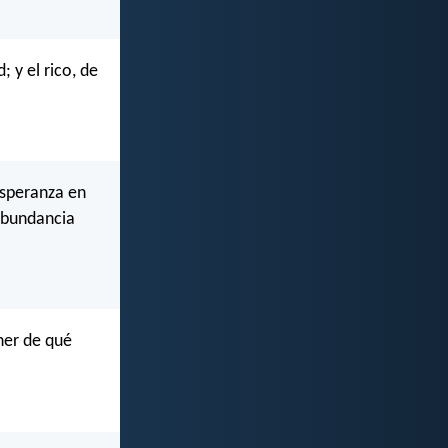
 y el rico, de
esperanza en
 abundancia
ner de qué