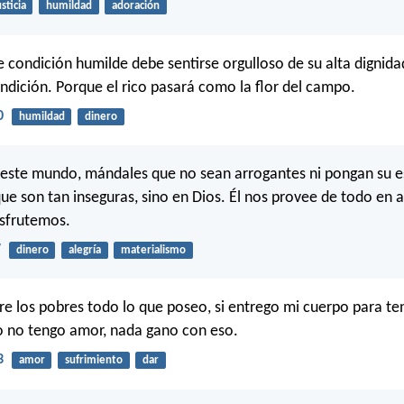
usticia
humildad
adoración
 condición humilde debe sentirse orgulloso de su alta dignidad;
ndición. Porque el rico pasará como la flor del campo.
0
humildad
dinero
e este mundo, mándales que no sean arrogantes ni pongan su 
 que son tan inseguras, sino en Dios. Él nos provee de todo en
isfrutemos.
7
dinero
alegría
materialismo
tre los pobres todo lo que poseo, si entrego mi cuerpo para te
o no tengo amor, nada gano con eso.
3
amor
sufrimiento
dar