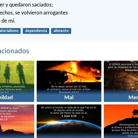
er y quedaron saciados;
fechos, se volvieron arrogantes
 de mí.
terialismo
dependencia
alimento
acionados
ildad
Mal
Men