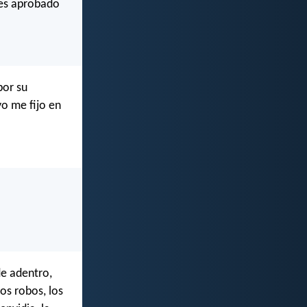
o es aprobado
por su
yo me fijo en
de adentro,
os robos, los