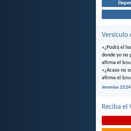
Depe
Versículo 
«¿Podrá el ho
donde yo no 
afirma el S
eño
«¿Acaso no soy
afirma el S
eño
Jeremías 23:24
Reciba el 