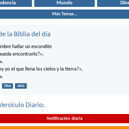
ndencia
Mundo
Din
Más Temas...
de la Biblia del día
mbre hallar un escondite
pueda encontrarlo?»,
r
.
 yo el que llena los cielos y la tierra?»,
r
.
Dios
cielo
Versículo Diario:
Notificación diaria