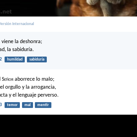
ersión Internacional
o viene la deshonra;
d, la sabiduría.
2
humildad
sabiduría
 S
eñor
aborrece lo malo;
l orgullo y la arrogancia,
cta y el lenguaje perverso.
3
temor
mal
mentir