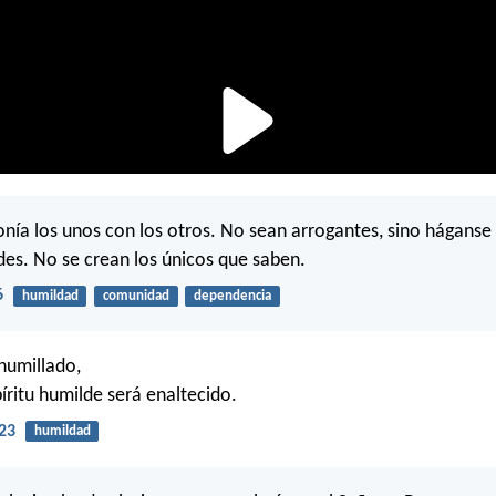
nía los unos con los otros. No sean arrogantes, sino háganse 
des. No se crean los únicos que saben.
6
humildad
comunidad
dependencia
 humillado,
íritu humilde será enaltecido.
23
humildad