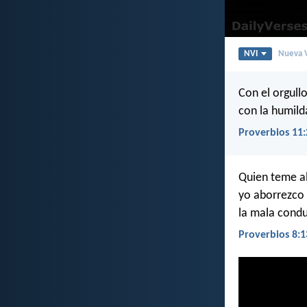
NVI
Nueva V
Con el orgull
con la humilda
Proverbios 11:
Quien teme al
yo aborrezco e
la mala condu
Proverbios 8:1