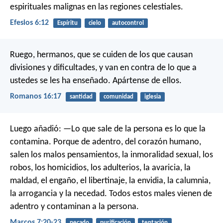
espirituales malignas en las regiones celestiales.
Efesios 6:12
Espíritu
cielo
autocontrol
Ruego, hermanos, que se cuiden de los que causan
divisiones y dificultades, y van en contra de lo que a
ustedes se les ha enseñado. Apártense de ellos.
Romanos 16:17
santidad
comunidad
iglesia
Luego añadió: —Lo que sale de la persona es lo que la
contamina. Porque de adentro, del corazón humano,
salen los malos pensamientos, la inmoralidad sexual, los
robos, los homicidios, los adulterios, la avaricia, la
maldad, el engaño, el libertinaje, la envidia, la calumnia,
la arrogancia y la necedad. Todos estos males vienen de
adentro y contaminan a la persona.
Marcos 7:20-23
pecado
purificación
tentación