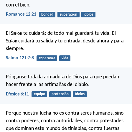
con el bien.
Romanos 12:21
bondad
superación
ídolos
El S
eñor
te cuidará;
de todo mal guardará tu vida.
El
S
eñor
cuidará tu salida y tu entrada,
desde ahora y para
siempre.
Salmo 121:7-8
esperanza
vida
Pónganse toda la armadura de Dios para que puedan
hacer frente a las artimañas del diablo.
Efesios 6:11
equipo
protección
ídolos
Porque nuestra lucha no es contra seres humanos, sino
contra poderes, contra autoridades, contra potestades
que dominan este mundo de tinieblas, contra fuerzas