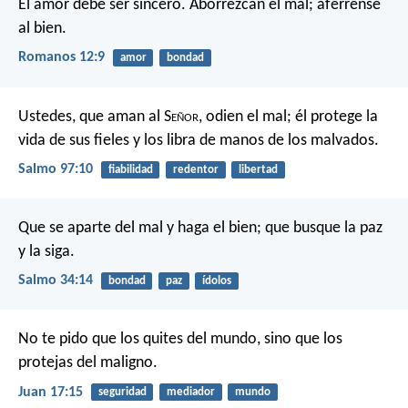
El amor debe ser sincero. Aborrezcan el mal; aférrense
al bien.
Romanos 12:9
amor
bondad
Ustedes, que aman al S
eñor
, odien el mal;
él protege la
vida de sus fieles
y los libra de manos de los malvados.
Salmo 97:10
fiabilidad
redentor
libertad
Que se aparte del mal y haga el bien;
que busque la paz
y la siga.
Salmo 34:14
bondad
paz
ídolos
No te pido que los quites del mundo, sino que los
protejas del maligno.
Juan 17:15
seguridad
mediador
mundo