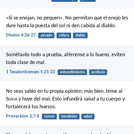
«Si se enojan, no pequen». No permitan que el enojo les
dure hasta la puesta del sol ni den cabida al diablo.
Efesios 4:26-27
pecado
cólera
diablo
Sométanlo todo a prueba, aférrense a lo bueno, eviten
toda clase de mal.
1 Tesalonicenses 5:21-22
entendimiento
profecía
No seas sabio en tu propia opinión;
más bien, teme al
S
eñor
y huye del mal.
Esto infundirá salud a tu cuerpo
y
fortalecerá tus huesos.
Proverbios 3:7-8
temor
bendición
salud