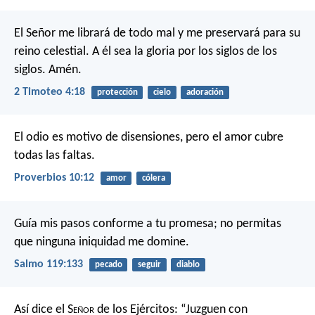
El Señor me librará de todo mal y me preservará para su
reino celestial. A él sea la gloria por los siglos de los
siglos. Amén.
2 Timoteo 4:18
protección
cielo
adoración
El odio es motivo de disensiones,
pero el amor cubre
todas las faltas.
Proverbios 10:12
amor
cólera
Guía mis pasos conforme a tu promesa;
no permitas
que ninguna iniquidad me domine.
Salmo 119:133
pecado
seguir
diablo
Así dice el S
eñor
de los Ejércitos:
“Juzguen con