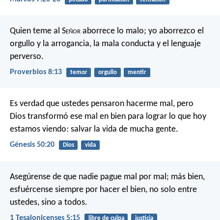
Quien teme al S
eñor
aborrece lo malo;
yo aborrezco el
orgullo y la arrogancia,
la mala conducta y el lenguaje
perverso.
Proverbios 8:13
temor
orgullo
mentir
Es verdad que ustedes pensaron hacerme mal, pero
Dios transformó ese mal en bien para lograr lo que hoy
estamos viendo: salvar la vida de mucha gente.
Génesis 50:20
Dios
vida
Asegúrense de que nadie pague mal por mal; más bien,
esfuércense siempre por hacer el bien, no solo entre
ustedes, sino a todos.
1 Tesalonicenses 5:15
libre de culpa
justicia