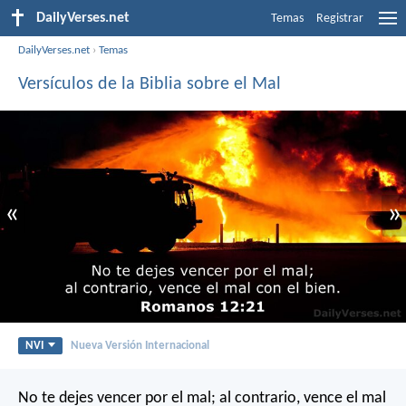
DailyVerses.net
Temas
Registrar
DailyVerses.net
›
Temas
Versículos de la Biblia sobre el Mal
«
»
NVI
Nueva Versión Internacional
No te dejes vencer por el mal; al contrario, vence el mal