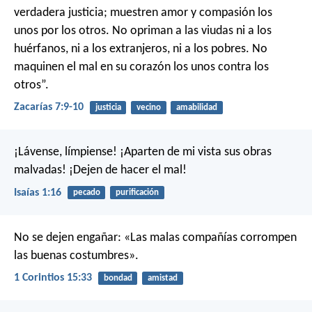
verdadera justicia;
muestren amor y compasión
los
unos por los otros.
No opriman a las viudas ni a los
huérfanos,
ni a los extranjeros, ni a los pobres.
No
maquinen el mal en su corazón
los unos contra los
otros”.
Zacarías 7:9-10
justicia
vecino
amabilidad
¡Lávense, límpiense!
¡Aparten de mi vista sus obras
malvadas!
¡Dejen de hacer el mal!
Isaías 1:16
pecado
purificación
No se dejen engañar: «Las malas compañías corrompen
las buenas costumbres».
1 Corintios 15:33
bondad
amistad