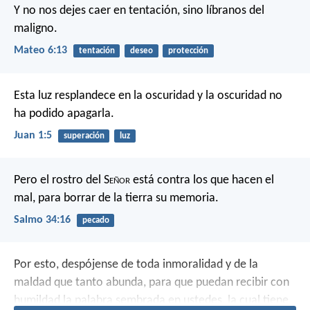
Y no nos dejes caer en tentación,
sino líbranos del
maligno.
Mateo 6:13
tentación
deseo
protección
Esta luz resplandece en la oscuridad
y la oscuridad no
ha podido apagarla.
Juan 1:5
superación
luz
Pero el rostro del S
eñor
está contra los que hacen el
mal,
para borrar de la tierra su memoria.
Salmo 34:16
pecado
Por esto, despójense de toda inmoralidad y de la
maldad que tanto abunda, para que puedan recibir con
humildad la palabra sembrada en ustedes, la cual tiene