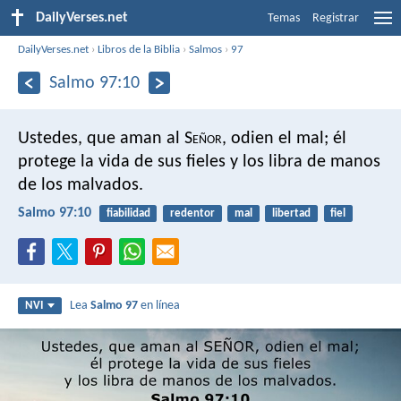
DailyVerses.net
Temas
Registrar
DailyVerses.net
›
Libros de la Biblia
›
Salmos
›
97
Salmo 97:10
Ustedes, que aman al S
eñor
, odien el mal;
él
protege la vida de sus fieles
y los libra de manos
de los malvados.
Salmo 97:10
fiabilidad
redentor
mal
libertad
fiel
Lea
Salmo 97
en línea
NVI