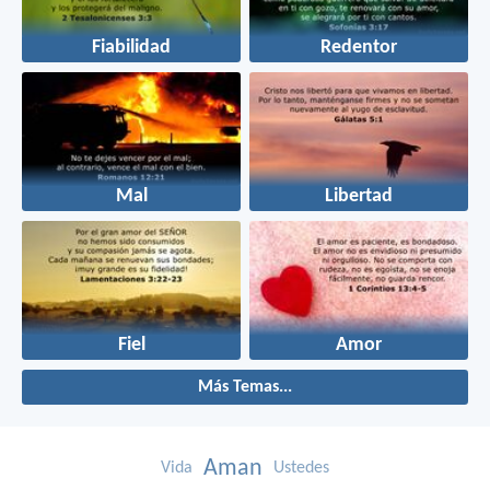
Fiabilidad
Redentor
Mal
Libertad
Fiel
Amor
Más Temas...
Aman
Vida
Ustedes