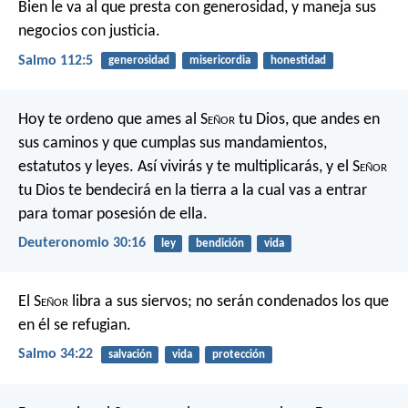
Bien le va al que presta con generosidad,
y maneja sus
negocios con justicia.
Salmo 112:5
generosidad
misericordia
honestidad
Hoy te ordeno que ames al S
eñor
tu Dios, que andes en
sus caminos y que cumplas sus mandamientos,
estatutos y leyes. Así vivirás y te multiplicarás, y el S
eñor
tu Dios te bendecirá en la tierra a la cual vas a entrar
para tomar posesión de ella.
Deuteronomio 30:16
ley
bendición
vida
El S
eñor
libra a sus siervos;
no serán condenados los que
en él se refugian.
Salmo 34:22
salvación
vida
protección