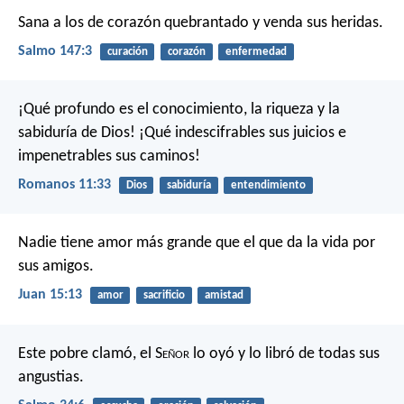
Sana a los de corazón quebrantado
y venda sus heridas.
Salmo 147:3
curación
corazón
enfermedad
¡Qué profundo es el conocimiento,
la riqueza y la
sabiduría de Dios!
¡Qué indescifrables sus juicios
e
impenetrables sus caminos!
Romanos 11:33
Dios
sabiduría
entendimiento
Nadie tiene amor más grande que el que da la vida por
sus amigos.
Juan 15:13
amor
sacrificio
amistad
Este pobre clamó, el S
eñor
lo oyó
y lo libró de todas sus
angustias.