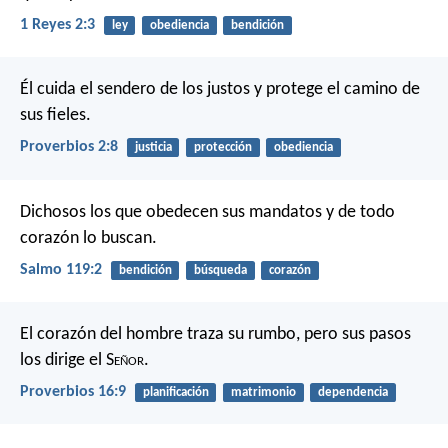
1 Reyes 2:3
ley
obediencia
bendición
Él cuida el sendero de los justos
y protege el camino de
sus fieles.
Proverbios 2:8
justicia
protección
obediencia
Dichosos los que obedecen sus mandatos
y de todo
corazón lo buscan.
Salmo 119:2
bendición
búsqueda
corazón
El corazón del hombre traza su rumbo,
pero sus pasos
los dirige el S
eñor
.
Proverbios 16:9
planificación
matrimonio
dependencia