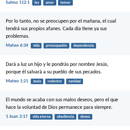
Salmo 112:1
ley
amor
temor
Por lo tanto, no se preocupen por el mañana, el cual
tendrá sus propios afanes. Cada día tiene ya sus
problemas.
Mateo 6:34
vida
preocupación
dependencia
Dará a luz un hijo y le pondrás por nombre Jesús,
porque él salvará a su pueblo de sus pecados.
Mateo 1:21
Jesús
redentor
navidad
El mundo se acaba con sus malos deseos, pero el que
hace la voluntad de Dios permanece para siempre.
1 Juan 2:17
vida eterna
obediencia
deseo