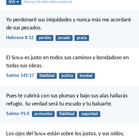
NVI
Nueva Versión Internacional
Yo perdonaré sus iniquidades
y nunca más me acordaré
de sus pecados.
Hebreos 8:12
perdón
pecado
gracia
El S
eñor
es justo en todos sus caminos
y bondadoso en
todas sus obras.
Salmo 145:17
fiabilidad
justicia
bondad
Pues te cubrirá con sus plumas
y bajo sus alas hallarás
refugio.
Su verdad será tu escudo y tu baluarte.
Salmo 91:4
protección
fiabilidad
seguridad
Los ojos del S
eñor
están sobre los justos,
y sus oídos,