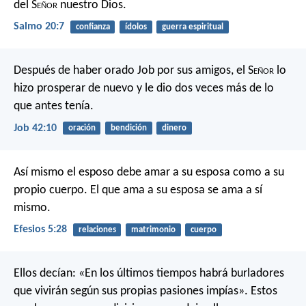
del S
eñor
nuestro Dios.
Salmo 20:7
confianza
ídolos
guerra espiritual
Después de haber orado Job por sus amigos, el S
eñor
lo
hizo prosperar de nuevo y le dio dos veces más de lo
que antes tenía.
Job 42:10
oración
bendición
dinero
Así mismo el esposo debe amar a su esposa como a su
propio cuerpo. El que ama a su esposa se ama a sí
mismo.
Efesios 5:28
relaciones
matrimonio
cuerpo
Ellos decían: «En los últimos tiempos habrá burladores
que vivirán según sus propias pasiones impías». Estos