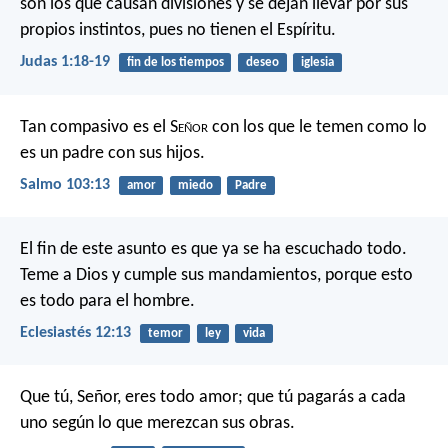
son los que causan divisiones y se dejan llevar por sus
propios instintos, pues no tienen el Espíritu.
Judas 1:18-19
fin de los tiempos
deseo
iglesia
Tan compasivo es el S
eñor
con los que le temen
como lo
es un padre con sus hijos.
Salmo 103:13
amor
miedo
Padre
El fin de este asunto
es que ya se ha escuchado todo.
Teme a Dios y cumple sus mandamientos,
porque esto
es todo para el hombre.
Eclesiastés 12:13
temor
ley
vida
Que tú, Señor, eres todo amor;
que tú pagarás a cada
uno
según lo que merezcan sus obras.