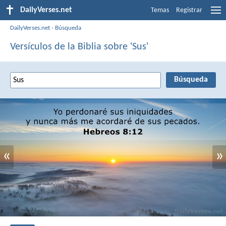
DailyVerses.net
Temas
Registrar
DailyVerses.net
›
Búsqueda
Versículos de la Biblia sobre 'Sus'
«
»