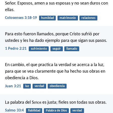
Señor. Esposos, amen a sus esposas y no sean duros con
ellas.
Colosenses 3:18-19
humildad
matrimonio
relaciones
Para esto fueron llamados, porque Cristo sufrió por
ustedes y les ha dado ejemplo para que sigan sus pasos.
1 Pedro 2:21
sufrimiento
seguir
llamado
En cambio, el que practica la verdad se acerca a la luz,
para que se vea claramente que ha hecho sus obras en
obediencia a Dios.
Juan 3:21
luz
verdad
obediencia
La palabra del S
eñor
es justa;
fieles son todas sus obras.
Salmo 33:4
fiabilidad
Palabra de Dios
verdad