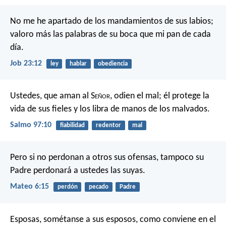
No me he apartado de los mandamientos de sus labios;
valoro más las palabras de su boca que mi pan de cada
día.
Job 23:12
ley
hablar
obediencia
Ustedes, que aman al S
eñor
, odien el mal;
él protege la
vida de sus fieles
y los libra de manos de los malvados.
Salmo 97:10
fiabilidad
redentor
mal
Pero si no perdonan a otros sus ofensas, tampoco su
Padre perdonará a ustedes las suyas.
Mateo 6:15
perdón
pecado
Padre
Esposas, sométanse a sus esposos, como conviene en el