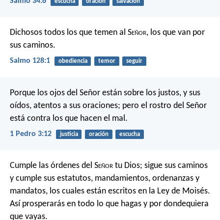
Salmo 34:6
escucha
oración
salvación
Dichosos todos los que temen al S
eñor
,
los que van por
sus caminos.
Salmo 128:1
obediencia
temor
seguir
Porque los ojos del Señor están sobre los justos,
y sus
oídos, atentos a sus oraciones;
pero el rostro del Señor
está contra los que hacen el mal.
1 Pedro 3:12
justicia
oración
escucha
Cumple las órdenes del S
eñor
tu Dios; sigue sus caminos
y cumple sus estatutos, mandamientos, ordenanzas y
mandatos, los cuales están escritos en la Ley de Moisés.
Así prosperarás en todo lo que hagas y por dondequiera
que vayas.