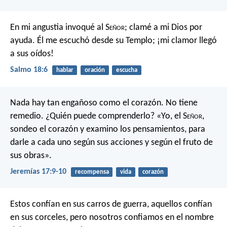
En mi angustia invoqué al S
eñor
;
clamé a mi Dios por
ayuda.
Él me escuchó desde su Templo;
¡mi clamor llegó
a sus oídos!
Salmo 18:6
hablar
oración
escucha
Nada hay tan engañoso como el corazón.
No tiene
remedio.
¿Quién puede comprenderlo?
«Yo, el S
eñor
,
sondeo el corazón
y examino los pensamientos,
para
darle a cada uno según sus acciones
y según el fruto de
sus obras».
Jeremías 17:9-10
recompensa
vida
corazón
Estos confían en sus carros de guerra,
aquellos confían
en sus corceles,
pero nosotros confiamos en el nombre