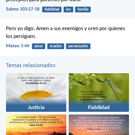
Salmo 103:17-18
fiabilidad
ley
familia
Pero yo digo: Amen a sus enemigos y oren por quienes
los persiguen.
Mateo 5:44
amor
oración
persecución
Temas relacionados
Justicia
Fiabilidad