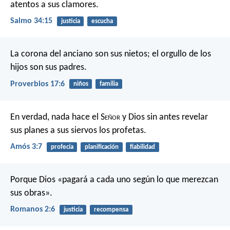
atentos a sus clamores.
Salmo 34:15
justicia
escucha
La corona del anciano son sus nietos;
el orgullo de los
hijos son sus padres.
Proverbios 17:6
niños
familia
En verdad, nada hace el S
eñor
y Dios
sin antes revelar
sus planes
a sus siervos los profetas.
Amós 3:7
profecía
planificación
fiabilidad
Porque Dios «pagará a cada uno según lo que merezcan
sus obras».
Romanos 2:6
justicia
recompensa