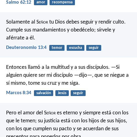
Salmo 62:12
amor
recompensa
Solamente al S
eñor
tu Dios debes seguir y rendir culto.
Cumple sus mandamientos y obedécelo; sírvele y
aférrate a él.
Deuteronomio 13:4
temor
escucha
seguir
Entonces llamó a la multitud y a sus discípulos. —Si
alguien quiere ser mi discípulo —dijo—, que se niegue a
sí mismo, tome su cruz y me siga.
Marcos 8:34
salvación
Jesús
seguir
Pero el amor del S
eñor
es eterno
y siempre está con los
que le temen;
su justicia está con los hijos de sus hijos,
con los que cumplen su pacto
y se acuerdan de sus
preceptos
para ponerlos por obra.