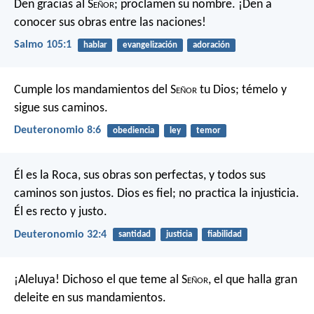
Den gracias al S
eñor
; proclamen su nombre.
¡Den a
conocer sus obras entre las naciones!
Salmo 105:1
hablar
evangelización
adoración
Cumple los mandamientos del S
eñor
tu Dios; témelo y
sigue sus caminos.
Deuteronomio 8:6
obediencia
ley
temor
Él es la Roca, sus obras son perfectas,
y todos sus
caminos son justos.
Dios es fiel; no practica la injusticia.
Él es recto y justo.
Deuteronomio 32:4
santidad
justicia
fiabilidad
¡Aleluya!
Dichoso el que teme al S
eñor
,
el que halla gran
deleite en sus mandamientos.