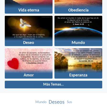
Vida eterna
Obediencia
Deseo
Mundo
Amor
Esperanza
Más Temas...
Deseos
Mundo
Sus