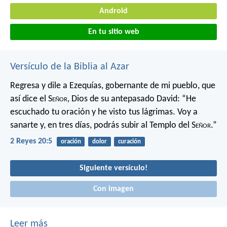
Android
En tu sitio web
Versículo de la Biblia al Azar
Regresa y dile a Ezequías, gobernante de mi pueblo, que
así dice el S
eñor
, Dios de su antepasado David: “He
escuchado tu oración y he visto tus lágrimas. Voy a
sanarte y, en tres días, podrás subir al Templo del S
eñor
.”
2 Reyes 20:5
oración
dolor
curación
Siguiente versículo!
Con imagen
Leer más