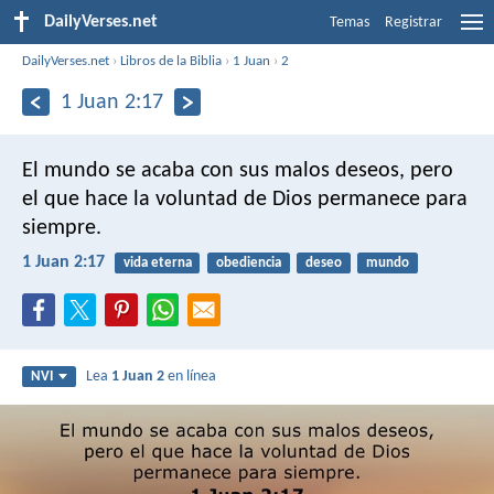
DailyVerses.net
Temas
Registrar
DailyVerses.net
›
Libros de la Biblia
›
1 Juan
›
2
1 Juan 2:17
El mundo se acaba con sus malos deseos, pero
el que hace la voluntad de Dios permanece para
siempre.
1 Juan 2:17
vida eterna
obediencia
deseo
mundo
Lea
1 Juan 2
en línea
NVI