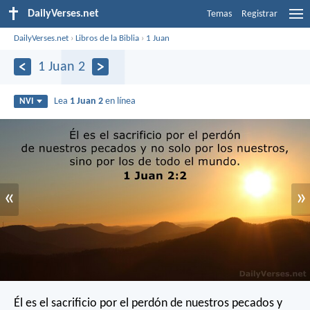
DailyVerses.net
Temas
Registrar
DailyVerses.net
›
Libros de la Biblia
›
1 Juan
1 Juan 2
Lea
1 Juan 2
en línea
NVI
«
»
Él es el sacrificio por el perdón de nuestros pecados y