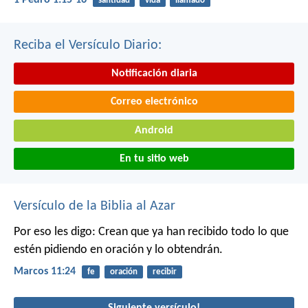
1 Pedro 1:15-16
santidad
vida
llamado
Reciba el Versículo Diario:
Notificación diaria
Correo electrónico
Android
En tu sitio web
Versículo de la Biblia al Azar
Por eso les digo: Crean que ya han recibido todo lo que
estén pidiendo en oración y lo obtendrán.
Marcos 11:24
fe
oración
recibir
Siguiente versículo!