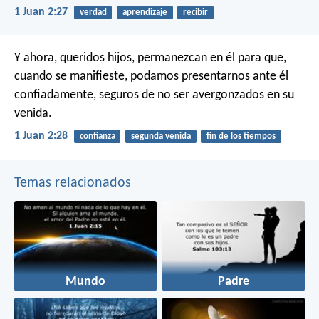
1 Juan 2:27
verdad
aprendizaje
recibir
Y ahora, queridos hijos, permanezcan en él para que,
cuando se manifieste, podamos presentarnos ante él
confiadamente, seguros de no ser avergonzados en su
venida.
1 Juan 2:28
confianza
segunda venida
fin de los tiempos
Temas relacionados
Mundo
Padre