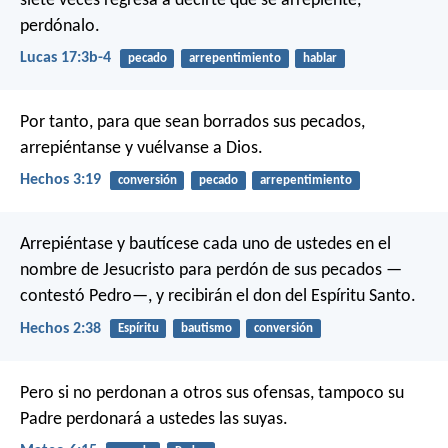
siete veces regresa a decirte que se arrepiente,
perdónalo.
Lucas 17:3b-4
pecado
arrepentimiento
hablar
Por tanto, para que sean borrados sus pecados,
arrepiéntanse y vuélvanse a Dios.
Hechos 3:19
conversión
pecado
arrepentimiento
Arrepiéntase y bautícese cada uno de ustedes en el
nombre de Jesucristo para perdón de sus pecados —
contestó Pedro—, y recibirán el don del Espíritu Santo.
Hechos 2:38
Espíritu
bautismo
conversión
Pero si no perdonan a otros sus ofensas, tampoco su
Padre perdonará a ustedes las suyas.