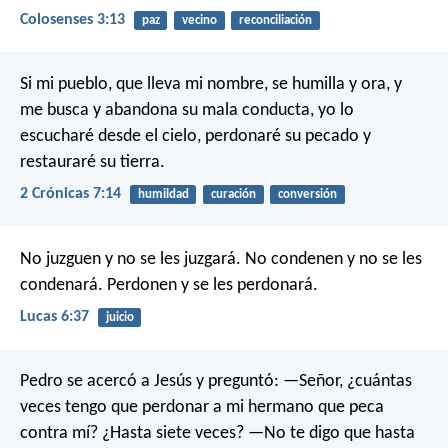
Colosenses 3:13
paz
vecino
reconciliación
Si mi pueblo, que lleva mi nombre, se humilla y ora, y
me busca y abandona su mala conducta, yo lo
escucharé desde el cielo, perdonaré su pecado y
restauraré su tierra.
2 Crónicas 7:14
humildad
curación
conversión
No juzguen y no se les juzgará. No condenen y no se les
condenará. Perdonen y se les perdonará.
Lucas 6:37
juicio
Pedro se acercó a Jesús y preguntó: —Señor, ¿cuántas
veces tengo que perdonar a mi hermano que peca
contra mí? ¿Hasta siete veces? —No te digo que hasta