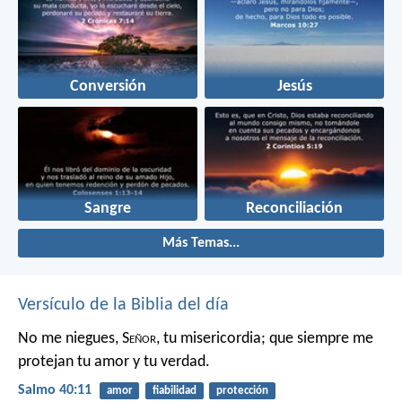
Conversión
Jesús
Sangre
Reconciliación
Más Temas...
Versículo de la Biblia del día
No me niegues, S
eñor
, tu misericordia;
que siempre me
protejan tu amor y tu verdad.
Salmo 40:11
amor
fiabilidad
protección