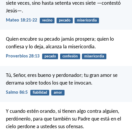
siete veces, sino hasta setenta veces siete —contestó
Jesús—.
Mateo 18:21-22
vecino
pecado
misericordia
Quien encubre su pecado jamás prospera;
quien lo
confiesa y lo deja, alcanza la misericordia.
Proverbios 28:13
pecado
confesión
misericordia
Tú, Señor, eres bueno y perdonador;
tu gran amor se
derrama sobre todos los que te invocan.
Salmo 86:5
fiabilidad
amor
Y cuando estén orando, si tienen algo contra alguien,
perdónenlo, para que también su Padre que está en el
cielo perdone a ustedes sus ofensas.