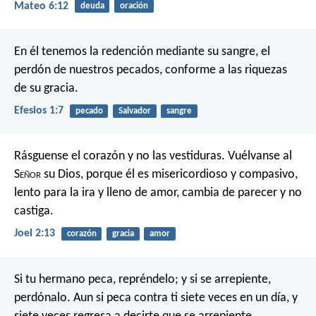
Mateo 6:12
deuda
oración
En él tenemos la redención mediante su sangre, el
perdón de nuestros pecados, conforme a las riquezas
de su gracia.
Efesios 1:7
pecado
Salvador
sangre
Rásguense el corazón
y no las vestiduras.
Vuélvanse al
S
eñor
su Dios,
porque él es misericordioso y compasivo,
lento para la ira y lleno de amor,
cambia de parecer y no
castiga.
Joel 2:13
corazón
gracia
amor
Si tu hermano peca, repréndelo; y si se arrepiente,
perdónalo. Aun si peca contra ti siete veces en un día, y