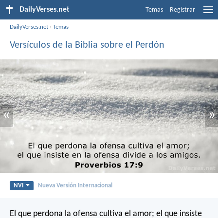
DailyVerses.net
Temas
Registrar
DailyVerses.net
›
Temas
Versículos de la Biblia sobre el Perdón
«
»
NVI
Nueva Versión Internacional
El que perdona la ofensa cultiva el amor;
el que insiste