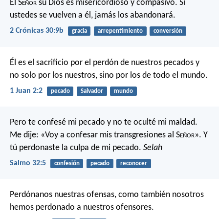
El S
eñor
su Dios es misericordioso y compasivo. Si
ustedes se vuelven a él, jamás los abandonará.
2 Crónicas 30:9b
gracia
arrepentimiento
conversión
Él es el sacrificio por el perdón de nuestros pecados y
no solo por los nuestros, sino por los de todo el mundo.
1 Juan 2:2
pecado
Salvador
mundo
Pero te confesé mi pecado
y no te oculté mi maldad.
Me dije: «Voy a confesar mis transgresiones al S
eñor
».
Y
tú perdonaste la culpa de mi pecado.
Selah
Salmo 32:5
confesión
pecado
reconocer
Perdónanos nuestras ofensas,
como también nosotros
hemos perdonado a nuestros ofensores.