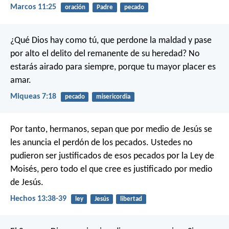
Marcos 11:25
oración
Padre
pecado
¿Qué Dios hay como tú,
que perdone la maldad
y pase
por alto el delito
del remanente de su heredad?
No
estarás airado para siempre,
porque tu mayor placer es
amar.
Miqueas 7:18
pecado
misericordia
Por tanto, hermanos, sepan que por medio de Jesús se
les anuncia el perdón de los pecados. Ustedes no
pudieron ser justificados de esos pecados por la Ley de
Moisés, pero todo el que cree es justificado por medio
de Jesús.
Hechos 13:38-39
ley
Jesús
libertad