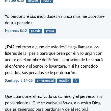
Mateo 6:15
pecado
Padre
Yo perdonaré sus iniquidades
y nunca más me acordaré
de sus pecados.
Hebreos 8:12
pecado
gracia
¿Está enfermo alguno de ustedes? Haga llamar a los
líderes de la iglesia para que oren por él y lo unjan con
aceite en el nombre del Señor. La oración de fe sanará
al enfermo y el Señor lo levantará. Y si ha cometido
pecados, sus pecados se le perdonarán.
Santiago 5:14-15
enfermedad
oración
fe
Que abandone el malvado su camino
y el perverso sus
pensamientos.
Que se vuelva al S
eñor
, a nuestro Dios,
que es generoso para perdonar
y de él recibirá