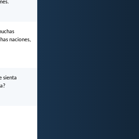
ames.
 muchas
chas naciones,
e sienta
la?