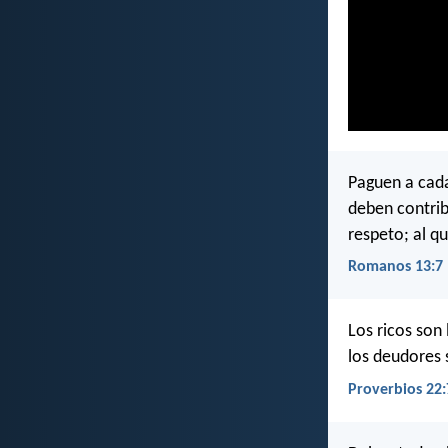
Paguen a cada
deben contrib
respeto; al q
Romanos 13:7
Los ricos son
los deudores 
Proverbios 22: