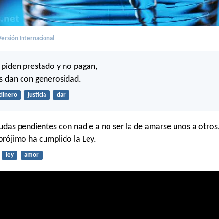
ersión Internacional
piden prestado y no pagan,
os dan con generosidad.
dinero
justicia
dar
das pendientes con nadie a no ser la de amarse unos a otros
prójimo ha cumplido la Ley.
ley
amor