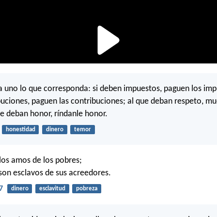
 uno lo que corresponda: si deben impuestos, paguen los impu
uciones, paguen las contribuciones; al que deban respeto, mu
ue deban honor, ríndanle honor.
honestidad
dinero
temor
 los amos de los pobres;
son esclavos de sus acreedores.
7
dinero
esclavitud
pobreza