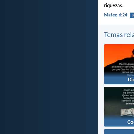
riquezas.
Mateo 6:24
s
Temas rel
Di
Co