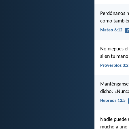
Perdónanos n
como también
Mateo 6:12
No niegues el
si en tu mano
Proverbios 3:2
Manténganse l
dicho: «Nunca
Hebreos 13:5
Nadie puede s
mucho a uno y