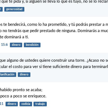
 que te pida y, si alguien se lleva lo que es tuyo, no se lo recl
r
generosidad
s te bendecirá, como lo ha prometido, y tú podrás prestar a
o no tendrás que pedir prestado de ninguna. Dominarás a mu
te dominará a ti.
 15:6
dinero
bendición
e alguno de ustedes quiere construir una torre. ¿Acaso no s
ular el costo para ver si tiene suficiente dinero para terminar
lanificación
dinero
 habido pronto se acaba;
 poco a poco se enriquece.
11
dinero
codicia
trabajo