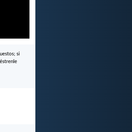
estos; si
éstrenle