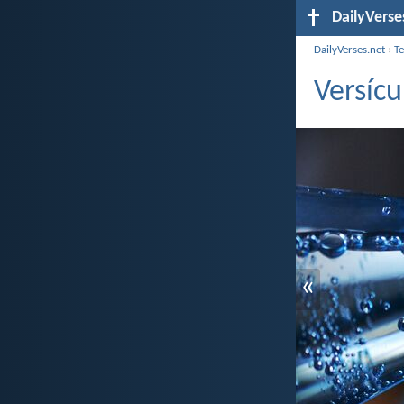
DailyVerse
DailyVerses.net
›
T
Versícu
«