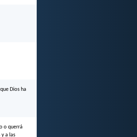
rque Dios ha
o o querrá
y a las