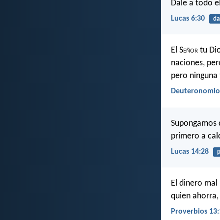
Dale a todo el
Lucas 6:30
da
El S
eñor
tu Dio
naciones, per
pero ninguna 
Deuteronomio
Supongamos qu
primero a calc
Lucas 14:28
p
El dinero mal
quien ahorra,
Proverbios 13: