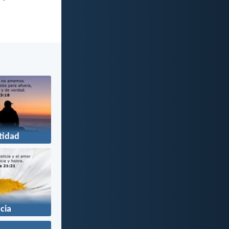
tidad
icia