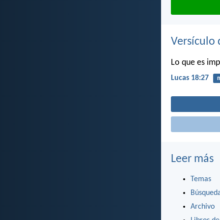
Versículo 
Lo que es imp
Lucas 18:27
m
Leer más
Temas
Búsqued
Archivo