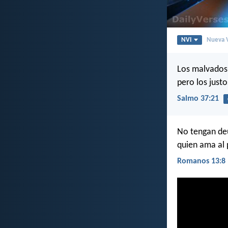
NVI
Nueva V
Los malvados 
pero los just
Salmo 37:21
No tengan deu
quien ama al 
Romanos 13:8