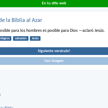
En tu sitio web
de la Biblia al Azar
osible para los hombres es posible para Dios —aclaró Jesús.
ilagros
salvación
Jesús
Siguiente versículo!
Con imagen
a