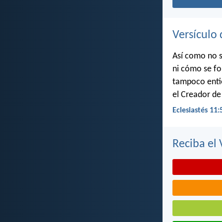
Versículo 
Así como no s
ni cómo se fo
tampoco entie
el Creador de
Eclesiastés 11:
Reciba el 