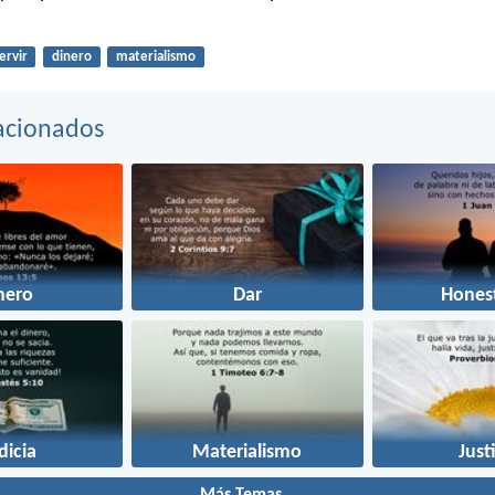
ervir
dinero
materialismo
acionados
nero
Dar
Hones
dicia
Materialismo
Just
Más Temas...